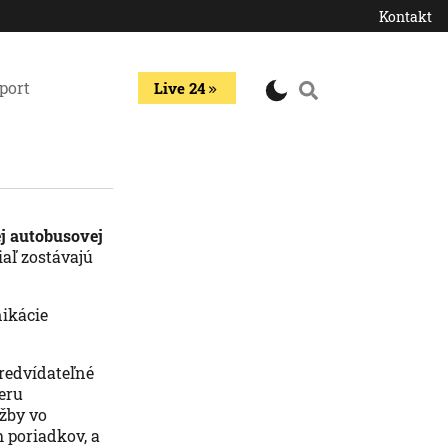
Kontakt
port
Live 24
ej autobusovej
aľ zostávajú
nikácie
predvídateľné
eru
žby vo
 poriadkov, a