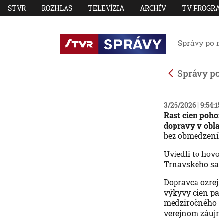
STVR
ROZHLAS
TELEVÍZIA
ARCHÍV
TV PROGR
Správy po 
Správy p
3/26/2026 | 9:54:
Rast cien poho
dopravy v obla
bez obmedzení
Uviedli to hov
Trnavského sa
Dopravca ozrej
výkyvy cien pa
medziročného n
verejnom záujm