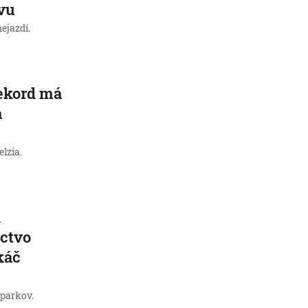
vu
ejazdí.
rekord má
a
lzia.
i
íctvo
káč
 parkov.