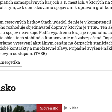
 piatich samosprávnych krajoch a 15 mestách, v ktorých na
al s tým, že k obmedzovaniu spojov ani k úpravám grafikon
en cestovných lístkov Stach uviedol, že nie je v kompetencii
ho rozhoduje objednávateľ dopravy, ktorým je TTSK. Ten 
ciu spojov neavizuje. Podľa vyjadrenia kraja je regionálna 
to oblastiach stabilná a financovanie má zabezpečené. Dop
priamo vystavení aktuálnym cenám na čerpacích staniciach
odobé kontrakty a množstevné zľavy. Prípadné zvýšené nák
časovým odstupom. (TASR)
Energetika
nsko
Slovensko
Video