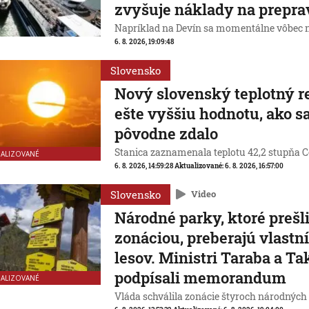
zvyšuje náklady na prepra
Napríklad na Devín sa momentálne vôbec n
6. 8. 2026, 19:09:48
Slovensko
Nový slovenský teplotný 
ešte vyššiu hodnotu, ako s
pôvodne zdalo
Stanica zaznamenala teplotu 42,2 stupňa Ce
UALIZOVANÉ
6. 8. 2026, 14:59:28
Aktualizované:
6. 8. 2026, 16:57:00
Slovensko
Video
Národné parky, ktoré prešl
zonáciou, preberajú vlastn
lesov. Ministri Taraba a Ta
podpísali memorandum
UALIZOVANÉ
Vláda schválila zonácie štyroch národných