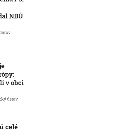
adal NBÚ
adarov
je
rópy:
i v obci
cký ústav.
ú celé