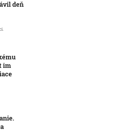
rávil deň
i.
ickému
t im
iace
anie.
 a