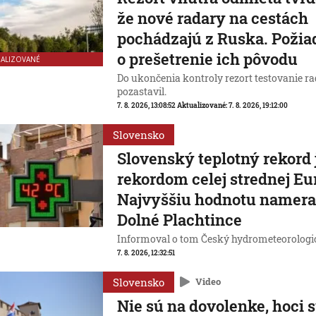
že nové radary na cestách
pochádzajú z Ruska. Poži
o prešetrenie ich pôvodu
UALIZOVANÉ
Do ukončenia kontroly rezort testovanie r
pozastavil.
7. 8. 2026, 13:08:52
Aktualizované:
7. 8. 2026, 19:12:00
Slovensko
Slovenský teplotný rekord 
rekordom celej strednej Eu
Najvyššiu hodnotu nameral
Dolné Plachtince
Informoval o tom Český hydrometeorologi
7. 8. 2026, 12:32:51
Slovensko
Video
Nie sú na dovolenke, hoci s