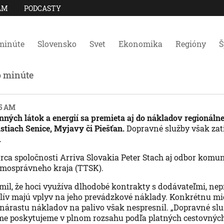
AM
PODCASTY
minúte
Slovensko
Svet
Ekonomika
Regióny
Š
o minúte
15 AM
nných látok a energií sa premieta aj do nákladov regionáln
stiach Senice, Myjavy či Piešťan.
Dopravné služby však zati
.
orca spoločnosti Arriva Slovakia Peter Stach aj odbor komu
mosprávneho kraja (TTSK).
mil, že hoci využíva dlhodobé kontrakty s dodávateľmi, ne
lív majú vplyv na jeho prevádzkové náklady. Konkrétnu mi
árastu nákladov na palivo však nespresnil. „Dopravné slu
e poskytujeme v plnom rozsahu podľa platných cestovných