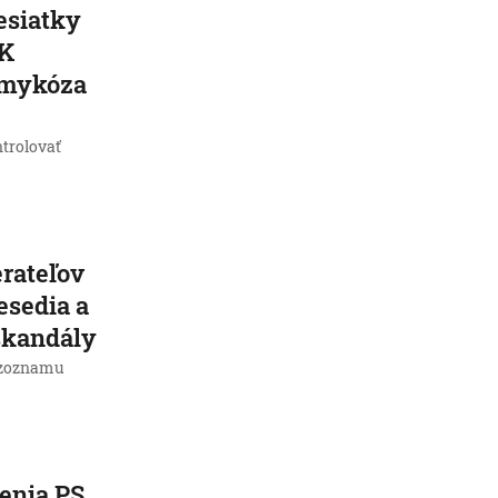
esiatky
 K
 mykóza
trolovať
rateľov
nesedia a
 škandály
e zoznamu
enia PS,