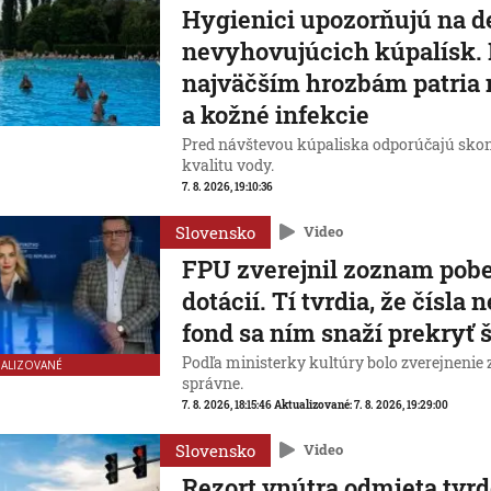
Hygienici upozorňujú na d
nevyhovujúcich kúpalísk.
najväčším hrozbám patria
a kožné infekcie
Pred návštevou kúpaliska odporúčajú skon
kvalitu vody.
7. 8. 2026, 19:10:36
Slovensko
Video
FPU zverejnil zoznam pobe
dotácií. Tí tvrdia, že čísla 
fond sa ním snaží prekryť
Podľa ministerky kultúry bolo zverejneni
UALIZOVANÉ
správne.
7. 8. 2026, 18:15:46
Aktualizované:
7. 8. 2026, 19:29:00
Slovensko
Video
Rezort vnútra odmieta tvrd