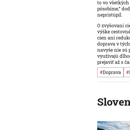
to vo všetkých
pôsobíme,“ dod
nepristúpil.
O zvyšovaní ci
výške cestovné
cien ani reduk
doprava v tých
navyše nie sú 
využívajú dlh
prejaviť až s 
#
Doprava
#
Slove