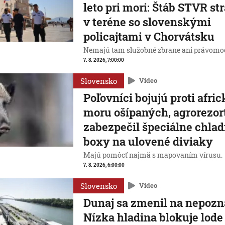
leto pri mori: Štáb STVR st
v teréne so slovenskými
policajtami v Chorvátsku
Nemajú tam služobné zbrane ani právomoc
7. 8. 2026, 7:00:00
Slovensko
Video
Poľovníci bojujú proti afr
moru ošípaných, agrorezor
zabezpečil špeciálne chlad
boxy na ulovené diviaky
Majú pomôcť najmä s mapovaním vírusu.
7. 8. 2026, 6:00:00
Slovensko
Video
Dunaj sa zmenil na nepozn
Nízka hladina blokuje lode