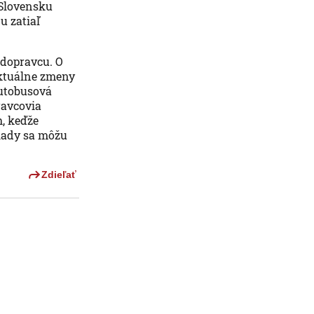
 Slovensku
u zatiaľ
 dopravcu. O
aktuálne zmeny
autobusová
ravcovia
, keďže
lady sa môžu
Zdieľať