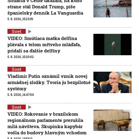
Situácia v Ceute ukázala, na koho
strane stál Donald Trump, píše
španielsky denník La Vanguardia
5. 8. 2026, 15:23:39
Svet
VIDEO: Smútiaca matka delfína
plávala s telom mŕtveho mláďaťa,
pridali sa ďalšie delfíny
5. 8. 2026, 15:20:02
Svet
Vladimir Putin oznámil vznik novej
armádnej zložky. Tvoria ju bezpilotné
systémy
5. 8. 2026, 14:47:04
Svet
VIDEO: Rokovanie v brazílskom
regionálnom parlamente prerušila
milá návšteva. Skupinka kapybár
vošla do budovy hlavným vchodom
5. 8. 2026, 13:53:13