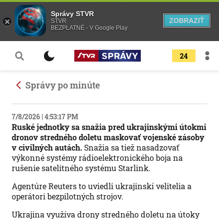
Správy STVR
ZOBRAZIŤ
STVR
BEZPLATNÉ - V Google Play
24
Správy po minúte
7/8/2026 | 4:53:17 PM
Ruské jednotky sa snažia pred ukrajinskými útokmi
dronov stredného doletu maskovať vojenské zásoby
v civilných autách.
Snažia sa tiež nasadzovať
výkonné systémy rádioelektronického boja na
rušenie satelitného systému Starlink.
Agentúre Reuters to uviedli ukrajinskí velitelia a
operátori bezpilotných strojov.
Ukrajina využíva drony stredného doletu na útoky