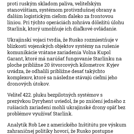
proti ruským skladom paliva, veliteľským
stanovištiam, systémom protivzdušnej obrany a
ďalším logistickým cieľom ďaleko za frontovou
líniou. Pri týchto operáciách zohráva dôležitú úlohu
Starlink, ktorý umožňuje ich diaľkové ovládanie.
Ukrajinskí vojaci tvrdia, že Rusko rozmiestňuje v
blízkosti vojenských objektov systémy na rušenie
komunikácie vrátane zariadenia Volna Kupol
Garant, ktoré má narúšať fungovanie Starlinku na
ploche približne 20 štvorcových kilometrov. Kyjev
uvádza, že odhalili približne desať takýchto
komplexov, ktoré sa následne stávajú cieľmi jeho
dronových útokov.
Veliteľ 422. pluku bezpilotných systémov s
prezývkou Dyryhent uviedol, že po zničení jedného z
rušiacich zariadení mohli ukrajinské drony opäť bez
problémov využívať Starlink.
Analytik Rob Lee z amerického Inštitútu pre výskum
zahraničnej politiky hovorí, že Rusko postupne