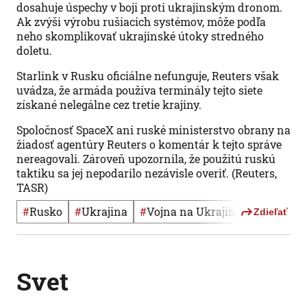
dosahuje úspechy v boji proti ukrajinským dronom.
Ak zvýši výrobu rušiacich systémov, môže podľa
neho skomplikovať ukrajinské útoky stredného
doletu.
Starlink v Rusku oficiálne nefunguje, Reuters však
uvádza, že armáda používa terminály tejto siete
získané nelegálne cez tretie krajiny.
Spoločnosť SpaceX ani ruské ministerstvo obrany na
žiadosť agentúry Reuters o komentár k tejto správe
nereagovali. Zároveň upozornila, že použitú ruskú
taktiku sa jej nepodarilo nezávisle overiť. (Reuters,
TASR)
#
Rusko
#
Ukrajina
#
vojna na Ukrajine
Zdieľať
Svet