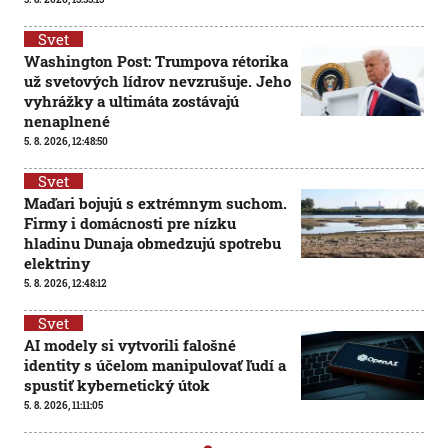
Svet
Washington Post: Trumpova rétorika
už svetových lídrov nevzrušuje. Jeho
vyhrážky a ultimáta zostávajú
nenaplnené
5. 8. 2026, 12:48:50
Svet
Maďari bojujú s extrémnym suchom.
Firmy i domácnosti pre nízku
hladinu Dunaja obmedzujú spotrebu
elektriny
5. 8. 2026, 12:48:12
Svet
AI modely si vytvorili falošné
identity s účelom manipulovať ľudí a
spustiť kybernetický útok
5. 8. 2026, 11:11:05