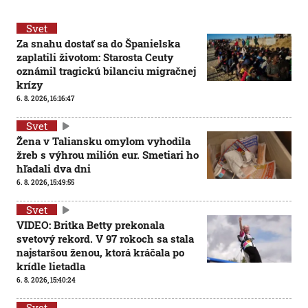
Svet
Za snahu dostať sa do Španielska
zaplatili životom: Starosta Ceuty
oznámil tragickú bilanciu migračnej
krízy
6. 8. 2026, 16:16:47
Svet
Žena v Taliansku omylom vyhodila
žreb s výhrou milión eur. Smetiari ho
hľadali dva dni
6. 8. 2026, 15:49:55
Svet
VIDEO: Britka Betty prekonala
svetový rekord. V 97 rokoch sa stala
najstaršou ženou, ktorá kráčala po
krídle lietadla
6. 8. 2026, 15:40:24
Svet