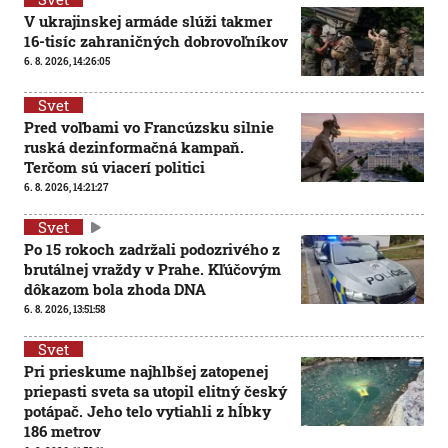
V ukrajinskej armáde slúži takmer
16-tisíc zahraničných dobrovoľníkov
6. 8. 2026, 14:26:05
Svet
Pred voľbami vo Francúzsku silnie
ruská dezinformačná kampaň.
Terčom sú viacerí politici
6. 8. 2026, 14:21:27
Svet
Po 15 rokoch zadržali podozrivého z
brutálnej vraždy v Prahe. Kľúčovým
dôkazom bola zhoda DNA
6. 8. 2026, 13:51:58
Svet
Pri prieskume najhlbšej zatopenej
priepasti sveta sa utopil elitný český
potápač. Jeho telo vytiahli z hĺbky
186 metrov