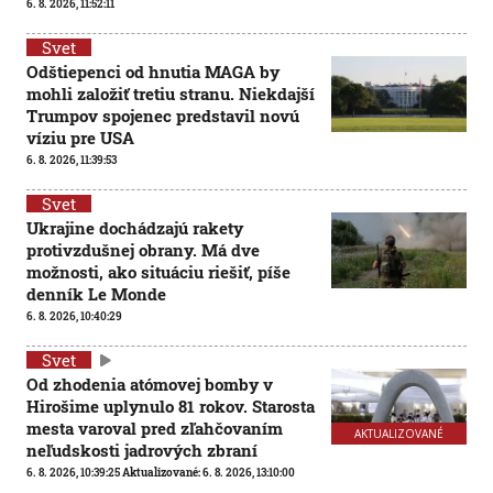
6. 8. 2026, 11:52:11
Svet
Odštiepenci od hnutia MAGA by
mohli založiť tretiu stranu. Niekdajší
Trumpov spojenec predstavil novú
víziu pre USA
6. 8. 2026, 11:39:53
Svet
Ukrajine dochádzajú rakety
protivzdušnej obrany. Má dve
možnosti, ako situáciu riešiť, píše
denník Le Monde
6. 8. 2026, 10:40:29
Svet
Od zhodenia atómovej bomby v
Hirošime uplynulo 81 rokov. Starosta
mesta varoval pred zľahčovaním
AKTUALIZOVANÉ
neľudskosti jadrových zbraní
6. 8. 2026, 10:39:25
Aktualizované:
6. 8. 2026, 13:10:00