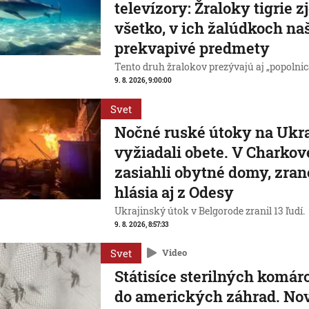
televízory: Žraloky tigrie z
všetko, v ich žalúdkoch naš
prekvapivé predmety
Tento druh žralokov prezývajú aj „popolnic
9. 8. 2026, 9:00:00
Svet
Nočné ruské útoky na Ukra
vyžiadali obete. V Charkov
zasiahli obytné domy, zra
hlásia aj z Odesy
Ukrajinský útok v Belgorode zranil 13 ľudí.
9. 8. 2026, 8:57:33
Svet
Video
Státisíce sterilných komár
do amerických záhrad. No