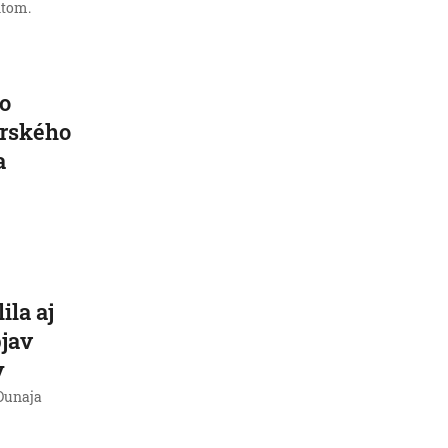
ntom.
o
arského
a
ila aj
jav
y
 Dunaja