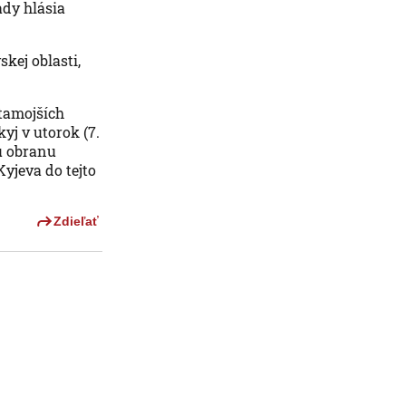
ady hlásia
kej oblasti,
 tamojších
yj v utorok (7.
ú obranu
yjeva do tejto
Zdieľať