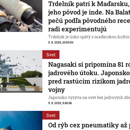
Trdelník patrí k Maďarsku,
jeho pôvod je inde. Na Bala
pečú podľa pôvodného rece
radi experimentujú
Trdelník je úzko spätý s maďarskou kultúr
9. 8. 2026, 10:00:00
Svet
Nagasaki si pripomína 81 r
jadrového útoku. Japonsko
pred rastúcim rizikom jadr
vojny
Japonsko vyzýva na svet bez jadrových zbr
9. 8. 2026, 9:46:56
Svet
Od rýb cez pneumatiky až 