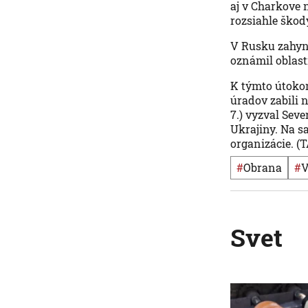
aj v Charkove 
rozsiahle škod
V Rusku zahynu
oznámil oblas
K týmto útokom
úradov zabili 
7.) vyzval Sev
Ukrajiny. Na s
organizácie. (
#
obrana
#
Svet