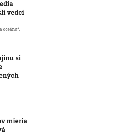
jedia
li vedci
a oceánu“.
jinu si
e
nených
ov mieria
vá