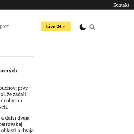
Kontakt
port
Live 24
iacerých
ýbuchov; prvý
l, že začali
a neobytná
ých.
 a ďalší dvaja
petrovskej
 oblasti a dvaja