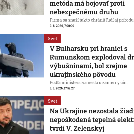
metóda má bojovať proti
nebezpečnému druhu
Firma sa snaží takto chrániť ľudí aj prírodu
9. 8. 2026, 7:00:00
Svet
V Bulharsku pri hranici s
Rumunskom explodoval dr
výbušninami, bol zrejme
ukrajinského pôvodu
Podľa ministerstva nešlo o zámerný čin.
8. 8. 2026, 17:52:27
Svet
Na Ukrajine nezostala žia
nepoškodená tepelná elekt
tvrdí V. Zelenskyj