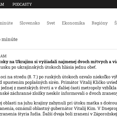
AM
PODCASTY
minúte
Slovensko
Svet
Ekonomika
Regióny
Š
o minúte
4 AM
oky na Ukrajinu si vyžiadali najmenej dvoch mŕtvych a v
usku po ukrajinských útokoch hlásia jednu obeť.
noci na stredu (8. 7.) po ruských útokoch ozvalo niekoľko v
d spustením poplašných sirén. Primátor Vitalij Kličko uviedo
 jednej z mestských štvrtí a v ďalšej časti metropoly vzbĺkl
nské záchranné zložky neskôr informovali o dvoch zranen
j oblasti na juhu krajiny zahynuli pri útoku matka s dcérou
zranenia, oznámil oblastný gubernátor Vitalij Kim. V Dnepro
 zranenia štyria ľudia. Ďalší dvaja boli zranení v Záporožskej