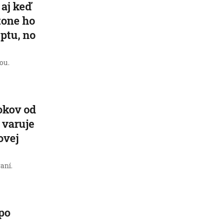
 aj keď
tone ho
ptu, no
ou.
okov od
 varuje
ovej
aní.
po