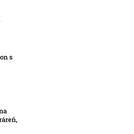
.
on s
dna
ráreň,