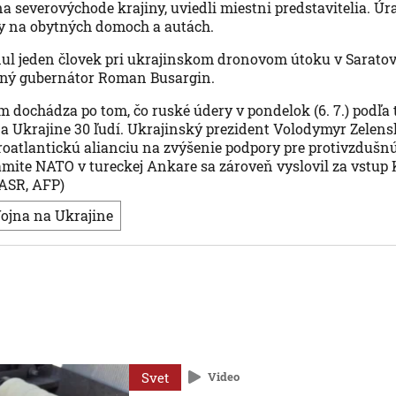
na severovýchode krajiny, uviedli miestni predstavitelia. Úr
y na obytných domoch a autách.
l jeden človek pri ukrajinskom dronovom útoku v Saratovs
tný gubernátor Roman Busargin.
 dochádza po tom, čo ruské údery v pondelok (6. 7.) podľa
na Ukrajine 30 ľudí. Ukrajinský prezident Volodymyr Zelensk
eroatlantickú alianciu na zvýšenie podpory pre protivzdušn
amite NATO v tureckej Ankare sa zároveň vyslovil za vstup K
TASR, AFP)
vojna na Ukrajine
Svet
Video