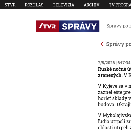
STVR
ROZHLAS
TELEVÍZIA
ARCHÍV
TV PROGR
Správy po 
Správy p
7/8/2026 | 6:17:3
Ruské nočné út
zranených.
V R
V Kyjeve sa v 
zaznel ešte pre
horieť sklady v
budova. Ukraji
V Mykolajivske
ľudia utrpeli 
oblasti utrpeli