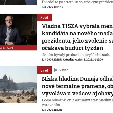
Uviedol to po stretnutí so srbským prezide
8. 8. 2026, 15:34:46
Svet
Vládna TISZA vybrala men
kandidáta na nového maď
prezidenta, jeho zvolenie s
očakáva budúci týždeň
UALIZOVANÉ
Je ním bývalý predseda najvyššieho súdu.
8. 8. 2026, 13:51:54
Aktualizované:
8. 8. 2026, 14:49:00
Svet
Video
Nízka hladina Dunaja odhal
nové termálne pramene, ob
vyvoláva u vedcov aj obav
Podľa odborníčky je aktuálny stav hladiny
varovaním.
8. 8. 2026, 11:30:31