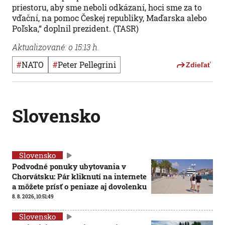
priestoru, aby sme neboli odkázaní, hoci sme za to
vďační, na pomoc Českej republiky, Maďarska alebo
Poľska,“ doplnil prezident. (TASR)
Aktualizované: o 15:13 h.
#
NATO
#
Peter Pellegrini
Zdieľať
Slovensko
Slovensko
Podvodné ponuky ubytovania v
Chorvátsku: Pár kliknutí na internete
a môžete prísť o peniaze aj dovolenku
8. 8. 2026, 10:51:49
Slovensko