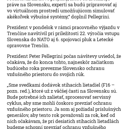
práve na Slovensku, experti sa budú pripravovať aj
vo virtuálnom prostredí umožňujúcom simulovať
akékoľvek výbušné systémy,“ doplnil Pellegrini.
Prezident v pondelok v rámci pracovného výjazdu v
Trenčíne navštívil pri príležitosti 22. výročia vstupu
Slovenska do NATO aj 6. spojovací pluk a Letecké
opravovne Trenčín.
Prezident Peter Pellegrini počas návštevy uviedol, že
očakáva, že do konca tohto, najneskôr začiatkom
budúceho roka prevezme Slovensko ochranu
vzdušného priestoru do svojich rúk.
„Sme svedkami dodávok stíhacích lietadiel (F16 –
pozn. red.), ktoré už z väčšej časti na Slovensku sú.
Bude potrebné ich zalietať, sprocesovať servisný
cyklus, aby sme mohli čoskoro prevziať ochranu
vzdušného priestoru. Ja som aj požiadal príslušných
generálov, aby tento rok považovali za rok, keď od
nich očakávam, že pri desiatich stíhacích lietadlách
budeme schopní prevziať ochranu vzdušného