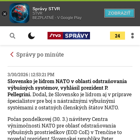
Správy STVR
ZOBRAZIŤ
STVR
BEZPLATNÉ - V Google Play
24
Správy po minúte
3/30/2026 | 12:53:21 PM
Slovensko je lídrom NATO v oblasti odstraňovania
výbušných systémov, vyhlásil prezident P.
Pellegrini.
Dodal, že Slovensko je lídrom aj v príprave
špecialistov pre boj s nástražnými výbušnými
systémami z ostatných členských štátov NATO.
Počas pondelkovej (30. 3.) návštevy Centra
výnimočnosti NATO pre oblasť odstraňovania
výbušných prostriedkov (EOD CoE) v Trenčíne to
povedal prezident Slovenskej republiky Peter