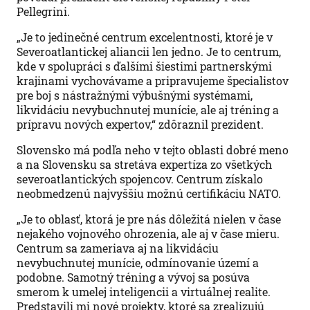
Pellegrini.
„Je to jedinečné centrum excelentnosti, ktoré je v
Severoatlantickej aliancii len jedno. Je to centrum,
kde v spolupráci s ďalšími šiestimi partnerskými
krajinami vychovávame a pripravujeme špecialistov
pre boj s nástražnými výbušnými systémami,
likvidáciu nevybuchnutej munície, ale aj tréning a
prípravu nových expertov,“ zdôraznil prezident.
Slovensko má podľa neho v tejto oblasti dobré meno
a na Slovensku sa stretáva expertíza zo všetkých
severoatlantických spojencov. Centrum získalo
neobmedzenú najvyššiu možnú certifikáciu NATO.
„Je to oblasť, ktorá je pre nás dôležitá nielen v čase
nejakého vojnového ohrozenia, ale aj v čase mieru.
Centrum sa zameriava aj na likvidáciu
nevybuchnutej munície, odmínovanie území a
podobne. Samotný tréning a vývoj sa posúva
smerom k umelej inteligencii a virtuálnej realite.
Predstavili mi nové projekty, ktoré sa zrealizujú