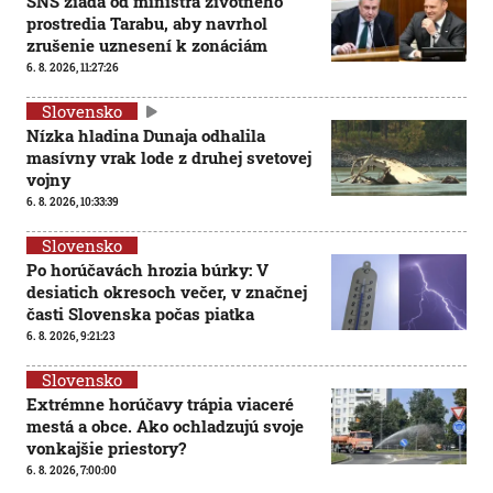
SNS žiada od ministra životného
prostredia Tarabu, aby navrhol
zrušenie uznesení k zonáciám
6. 8. 2026, 11:27:26
Slovensko
Nízka hladina Dunaja odhalila
masívny vrak lode z druhej svetovej
vojny
6. 8. 2026, 10:33:39
Slovensko
Po horúčavách hrozia búrky: V
desiatich okresoch večer, v značnej
časti Slovenska počas piatka
6. 8. 2026, 9:21:23
Slovensko
Extrémne horúčavy trápia viaceré
mestá a obce. Ako ochladzujú svoje
vonkajšie priestory?
6. 8. 2026, 7:00:00