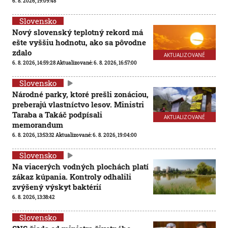
6. 8. 2026, 19:09:48
Slovensko
Nový slovenský teplotný rekord má
ešte vyššiu hodnotu, ako sa pôvodne
zdalo
AKTUALIZOVANÉ
6. 8. 2026, 14:59:28
Aktualizované:
6. 8. 2026, 16:57:00
Slovensko
Národné parky, ktoré prešli zonáciou,
preberajú vlastníctvo lesov. Ministri
Taraba a Takáč podpísali
AKTUALIZOVANÉ
memorandum
6. 8. 2026, 13:53:32
Aktualizované:
6. 8. 2026, 19:04:00
Slovensko
Na viacerých vodných plochách platí
zákaz kúpania. Kontroly odhalili
zvýšený výskyt baktérií
6. 8. 2026, 13:38:42
Slovensko