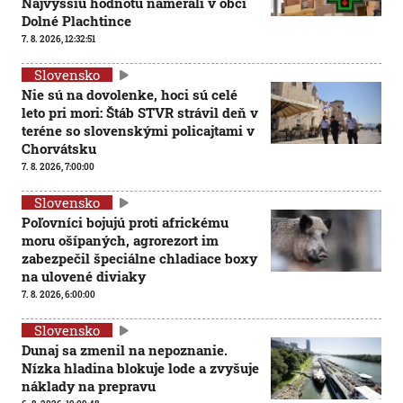
Najvyššiu hodnotu namerali v obci
Dolné Plachtince
7. 8. 2026, 12:32:51
Slovensko
Nie sú na dovolenke, hoci sú celé
leto pri mori: Štáb STVR strávil deň v
teréne so slovenskými policajtami v
Chorvátsku
7. 8. 2026, 7:00:00
Slovensko
Poľovníci bojujú proti africkému
moru ošípaných, agrorezort im
zabezpečil špeciálne chladiace boxy
na ulovené diviaky
7. 8. 2026, 6:00:00
Slovensko
Dunaj sa zmenil na nepoznanie.
Nízka hladina blokuje lode a zvyšuje
náklady na prepravu