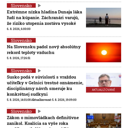
Slovensko
Extrémne nízka hladina Dunaja láka
ľudí na kúpanie. Záchranári varujú,
že riziko utopenia zostáva vysoké
6. 8. 2026, 6:00:00
Slovensko
Na Slovensku padol nový absolútny
rekord teploty vzduchu
5. 8. 2026, 17:26:51
Slovensko
Susko podá v súvislosti s vraždou
učiteľky v Gelnici trestné oznámenie,
disciplinárny návrh smeruje ku
AKTUALIZOVANÉ
konkrétnej sudkyni
5. 8. 2026, 14:01:08
Aktualizované:
5. 8. 2026, 19:09:00
Slovensko
Zákon o mimovládkach definitívne
zanikol. Koalícia sa vyše roka