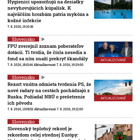
Hygienici upozorňujú na desiatky
nevyhovujúcich kúpalísk. K
najväčším hrozbám patria mykóza a
kožné infekcie
7. 8. 2026, 19:10:36
Slovensko
FPU zverejnil zoznam poberateľov
dotácií. Tí tvrdia, že čísla nesedia a
fond sa ním snaží prekryť škandály
AKTUALIZOVANÉ
7. 8. 2026, 18:15:46
Aktualizované:
7. 8. 2026, 19:29:00
Slovensko
Rezort vnútra odmieta tvrdenia PS, že
nové radary na cestách pochádzajú z
Ruska. Požiadal NBÚ o prešetrenie
AKTUALIZOVANÉ
ich pôvodu
7. 8. 2026, 13:08:52
Aktualizované:
7. 8. 2026, 19:12:00
Slovensko
Slovenský teplotný rekord je
rekordom celej strednej Európy: