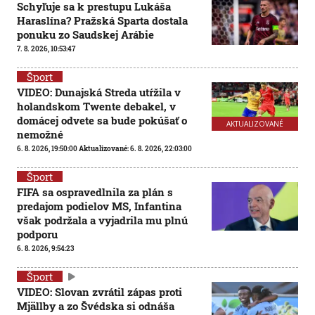
Schyľuje sa k prestupu Lukáša
Haraslína? Pražská Sparta dostala
ponuku zo Saudskej Arábie
7. 8. 2026, 10:53:47
Šport
VIDEO: Dunajská Streda utŕžila v
holandskom Twente debakel, v
domácej odvete sa bude pokúšať o
AKTUALIZOVANÉ
nemožné
6. 8. 2026, 19:50:00
Aktualizované:
6. 8. 2026, 22:03:00
Šport
FIFA sa ospravedlnila za plán s
predajom podielov MS, Infantina
však podržala a vyjadrila mu plnú
podporu
6. 8. 2026, 9:54:23
Šport
VIDEO: Slovan zvrátil zápas proti
Mjällby a zo Švédska si odnáša