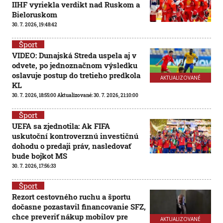
IIHF vyriekla verdikt nad Ruskom a
Bieloruskom
30. 7. 2026, 19:48:42
Šport
VIDEO: Dunajská Streda uspela aj v
odvete, po jednoznačnom výsledku
oslavuje postup do tretieho predkola
AKTUALIZOVANÉ
KL
30. 7. 2026, 18:55:00
Aktualizované:
30. 7. 2026, 21:10:00
Šport
UEFA sa zjednotila: Ak FIFA
uskutoční kontroverznú investičnú
dohodu o predaji práv, nasledovať
bude bojkot MS
30. 7. 2026, 17:56:33
Šport
Rezort cestovného ruchu a športu
dočasne pozastavil financovanie SFZ,
chce preveriť nákup mobilov pre
AKTUALIZOVANÉ