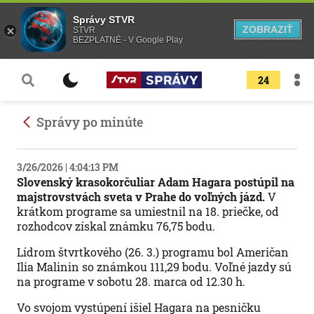
Správy STVR
ZOBRAZIŤ
STVR
BEZPLATNÉ - V Google Play
24
Správy po minúte
3/26/2026 | 4:04:13 PM
Slovenský krasokorčuliar Adam Hagara postúpil na
majstrovstvách sveta v Prahe do voľných jázd.
V
krátkom programe sa umiestnil na 18. priečke, od
rozhodcov získal známku 76,75 bodu.
Lídrom štvrtkového (26. 3.) programu bol Američan
Ilia Malinin so známkou 111,29 bodu. Voľné jazdy sú
na programe v sobotu 28. marca od 12.30 h.
Vo svojom vystúpení išiel Hagara na pesničku