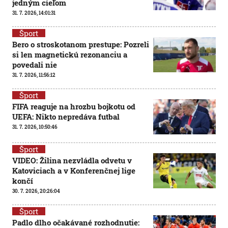
jedným cieľom
31. 7. 2026, 14:01:31
Šport
Bero o stroskotanom prestupe: Pozreli
si len magnetickú rezonanciu a
povedali nie
31. 7. 2026, 11:56:12
Šport
FIFA reaguje na hrozbu bojkotu od
UEFA: Nikto nepredáva futbal
31. 7. 2026, 10:50:46
Šport
VIDEO: Žilina nezvládla odvetu v
Katoviciach a v Konferenčnej lige
končí
30. 7. 2026, 20:26:04
Šport
Padlo dlho očakávané rozhodnutie: