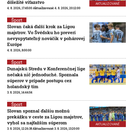
dôležité víťazstvo
AKTUALIZOVANÉ
4. 8. 2026, 17:45:00
Aktualizované:
4. 8. 2026, 20:12:00
Šport
Slovan čaká ďalší krok za Ligou
majstrov. Vo Švédsku ho preverí
nevyspytateľný nováčik v pohárovej
Európe
4. 8. 2026, 8:00:00
Šport
Dunajskú Stredu v Konferenčnej lige
nečaká nič jednoduché. Spoznala
súperov v prípade postupu cez
holandský tím
3. 8. 2026, 14:44:54
Šport
Slovan spoznal ďalšiu možnú
prekážku v ceste za Ligou majstrov,
vyhol sa najťažším súperom
AKTUALIZOVANÉ
3. 8. 2026, 12:26:38
Aktualizované:
3. 8. 2026, 13:20:00