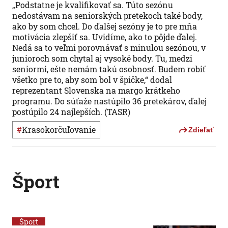
„Podstatne je kvalifikovať sa. Túto sezónu
nedostávam na seniorských pretekoch také body,
ako by som chcel. Do ďalšej sezóny je to pre mňa
motivácia zlepšiť sa. Uvidíme, ako to pôjde ďalej.
Nedá sa to veľmi porovnávať s minulou sezónou, v
junioroch som chytal aj vysoké body. Tu, medzi
seniormi, ešte nemám takú osobnosť. Budem robiť
všetko pre to, aby som bol v špičke,“ dodal
reprezentant Slovenska na margo krátkeho
programu. Do súťaže nastúpilo 36 pretekárov, ďalej
postúpilo 24 najlepších. (TASR)
#
krasokorčuľovanie
Zdieľať
Šport
Šport