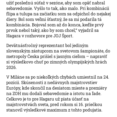
užiť poslednú súťaž v sezóne, aby som opäť nabral
sebavedomie. Vyšlo to tak, ako malo. Pri kombinácii
flipa a tulupa na začiatku som sa odpichol do nejakej
diery. Bol som veľmi šťastný, že sa mi podarila tá
kombinácia. Bojoval som až do konca, keďže prvý
prvok nebol taký, ako by som chcel,“ vyjadril sa
Hagara v rozhovore pre JOJ Šport.
Devätnásťročný reprezentant bol jediným
slovenským zástupcom na svetovom šampionáte, do
metropoly Česka prišiel s jasným cieľom – napraviť
si výsledkovo chuť po zimných olympijských hrách
2026.
V Miláne sa po niekoľkých chybách umiestnil na 24.
pozícii. Skúsenosti z nedávnych majstrovstiev
Európy, kde skončil na desiatom mieste a premiéry
na ZOH mu dodali sebavedomie a istotu na ľade.
Celkovo je to pre Hagaru už piata účasť na
majstrovstvách sveta, pred rokom si 16. priečkou
stanovil výsledkové maximum z tohto podujatia.