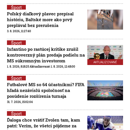
Šport
Poľský diaľkový plavec prepísal
históriu, Baltské more ako prvý
preplával bez prerušenia
3. 8. 2026, 11:27:40
Šport
Infantino po rastúcej kritike zrušil
kontroverzný plán predaja podielu na
MS súkromným investorom
AKTUALIZOVANÉ
1. 8. 2026, 8:18:25
Aktualizované:
1. 8. 2026, 12:48:00
Šport
Futbalové MS so 64 účastníkmi? FIFA
hľadá nezávislú spoločnosť na
posúdenie rozšírenia turnaja
31. 7. 2026, 15:02:04
Šport
Ďaloga chce vrátiť Zvolen tam, kam
patrí: Verím, že všetci pôjdeme za