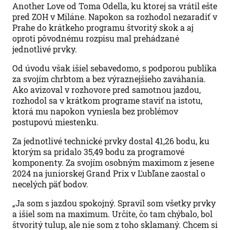
Another Love od Toma Odella, ku ktorej sa vrátil ešte
pred ZOH v Miláne. Napokon sa rozhodol nezaradiť v
Prahe do krátkeho programu štvoritý skok a aj
oproti pôvodnému rozpisu mal prehádzané
jednotlivé prvky.
Od úvodu však išiel sebavedomo, s podporou publika
za svojím chrbtom a bez výraznejšieho zaváhania.
Ako avizoval v rozhovore pred samotnou jazdou,
rozhodol sa v krátkom programe staviť na istotu,
ktorá mu napokon vyniesla bez problémov
postupovú miestenku.
Za jednotlivé technické prvky dostal 41,26 bodu, ku
ktorým sa pridalo 35,49 bodu za programové
komponenty. Za svojím osobným maximom z jesene
2024 na juniorskej Grand Prix v Ľubľane zaostal o
necelých päť bodov.
„Ja som s jazdou spokojný. Spravil som všetky prvky
a išiel som na maximum. Určite, čo tam chýbalo, bol
štvoritý tulup, ale nie som z toho sklamaný. Chcem si