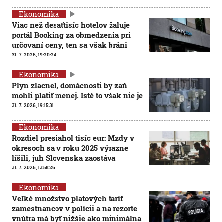
Ekonomika
Viac než desaťtisíc hotelov žaluje
portál Booking za obmedzenia pri
určovaní ceny, ten sa však bráni
31. 7. 2026, 19:20:24
Ekonomika
Plyn zlacnel, domácnosti by zaň
mohli platiť menej. Isté to však nie je
31. 7. 2026, 19:15:31
Ekonomika
Rozdiel presiahol tisíc eur: Mzdy v
okresoch sa v roku 2025 výrazne
líšili, juh Slovenska zaostáva
31. 7. 2026, 13:58:26
Ekonomika
Veľké množstvo platových taríf
zamestnancov v polícii a na rezorte
vnútra má byť nižšie ako minimálna