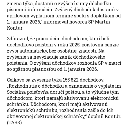
zmena týka, dostanú o zvýšení sumy dôchodku
písomnú informáciu. Zvýšený dôchodok dostanú v
aprílovom výplatnom termíne spolu s doplatkom od
1. januára 2026,“ informoval hovorca SP Martin
Kontúr.
Zdôraznil, že pracujúcim dôchodcom, ktorí boli
dôchodkovo poistení v roku 2025, poisťovňa penzie
zvýši automaticky, bez osobitnej žiadosti. Na
zvýšenie sa nevyžaduje zánik dôchodkového
poistenia. O zvýšení dôchodkov rozhodla SP v marci
so spätnou platnosťou od 1. januára 2026.
Celkovo sa zvýšenie týka 155 822 dôchodcov.
„Rozhodnutie o dôchodku a oznámenie o výplate im
Sociálna poisťovňa doručí poštou, a to výlučne tým
dôchodcom, ktorí nemajú aktivovanú elektronickú
schránku. Dôchodcom, ktorí majú aktivovanú
elektronickú schránku, rozhodnutia zašle do ich
aktivovanej elektronickej schránky,“ doplnil Kontúr.
(TASR)