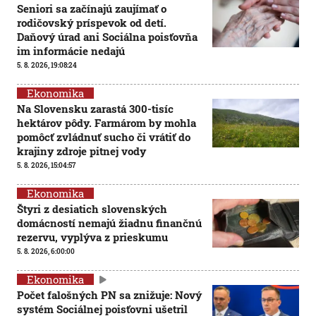
Seniori sa začínajú zaujímať o
rodičovský príspevok od detí.
Daňový úrad ani Sociálna poisťovňa
im informácie nedajú
5. 8. 2026, 19:08:24
Ekonomika
Na Slovensku zarastá 300-tisíc
hektárov pôdy. Farmárom by mohla
pomôcť zvládnuť sucho či vrátiť do
krajiny zdroje pitnej vody
5. 8. 2026, 15:04:57
Ekonomika
Štyri z desiatich slovenských
domácností nemajú žiadnu finančnú
rezervu, vyplýva z prieskumu
5. 8. 2026, 6:00:00
Ekonomika
Počet falošných PN sa znižuje: Nový
systém Sociálnej poisťovni ušetril