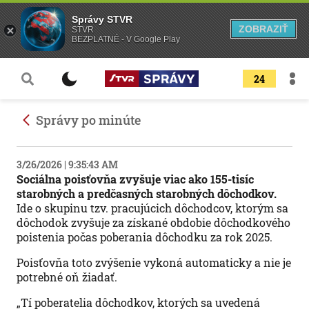
Správy STVR
ZOBRAZIŤ
STVR
BEZPLATNÉ - V Google Play
24
Správy po minúte
3/26/2026 | 9:35:43 AM
Sociálna poisťovňa zvyšuje viac ako 155-tisíc
starobných a predčasných starobných dôchodkov.
Ide o skupinu tzv. pracujúcich dôchodcov, ktorým sa
dôchodok zvyšuje za získané obdobie dôchodkového
poistenia počas poberania dôchodku za rok 2025.
Poisťovňa toto zvýšenie vykoná automaticky a nie je
potrebné oň žiadať.
„Tí poberatelia dôchodkov, ktorých sa uvedená