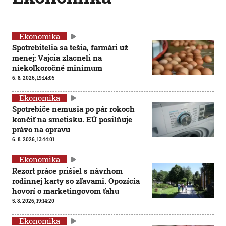
Ekonomika
Spotrebitelia sa tešia, farmári už
menej: Vajcia zlacneli na
niekoľkoročné minimum
6. 8. 2026, 19:14:05
Ekonomika
Spotrebiče nemusia po pár rokoch
končiť na smetisku. EÚ posilňuje
právo na opravu
6. 8. 2026, 13:44:01
Ekonomika
Rezort práce prišiel s návrhom
rodinnej karty so zľavami. Opozícia
hovorí o marketingovom ťahu
5. 8. 2026, 19:14:20
Ekonomika