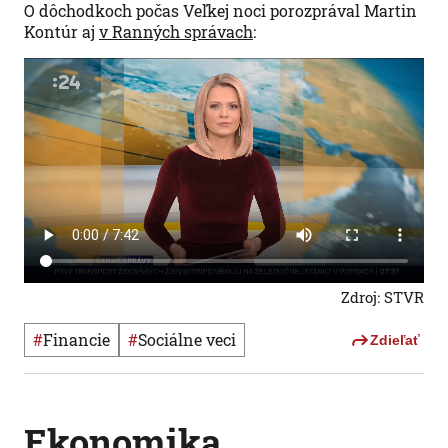
O dôchodkoch počas Veľkej noci porozprával Martin
Kontúr aj
v Ranných správach
:
Zdroj: STVR
#
Financie
#
Sociálne veci
Zdieľať
Ekonomika