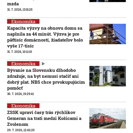
mzda
31. 7. 2026, 13:31:25
Ekonomika
Kapacita výzvy na obnovu domu sa
naplnila za 44 minút. Výzva je pre
päťtisíc domácností, žiadateľov bolo
vyše 17-tisíc
31. 7. 2026, 10:11:10
Ekonomika
Bývanie na Slovensku dlhodobo
zdražuje, na byt nemusí stačiť ani
dobrý plat. NBS chce prvokupujúcim
pomôcť
30. 7. 2026, 19:29:41
Ekonomika
ZSSK upraví časy trás rýchlikov
Gemeran na trati medzi Košicami a
Zvolenom
29. 7. 2026, 12:42:25