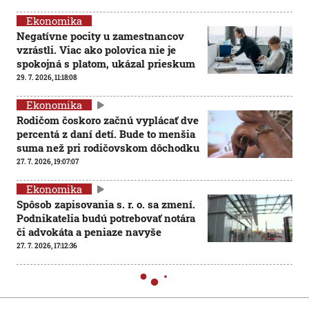
Ekonomika
Negatívne pocity u zamestnancov
vzrástli. Viac ako polovica nie je
spokojná s platom, ukázal prieskum
29. 7. 2026, 11:18:08
Ekonomika
Rodičom čoskoro začnú vyplácať dve
percentá z daní detí. Bude to menšia
suma než pri rodičovskom dôchodku
27. 7. 2026, 19:07:07
Ekonomika
Spôsob zapisovania s. r. o. sa zmení.
Podnikatelia budú potrebovať notára
či advokáta a peniaze navyše
27. 7. 2026, 17:12:36