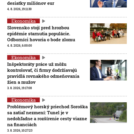
desiatky miliónov eur
4. 8. 2026, 19:11:30
Ekonomika
Slovensko stojí pred hrozbou
epidémie starnutia populácie.
Odborníci hovoria o bode zlomu
4. 8. 2026, 6:00:00
Ekonomika
Inšpektoráty práce už môžu
kontrolovať, či firmy dodržiavajú
pravidlá rovnakého odmeňovania
žien a mužov
3. 8. 2026, 19:17:08
Ekonomika
Problémový horský priechod Soroška
sa zatiaľ nezmení: Tunel je v
nedohľadne a rozšírenie cesty viazne
na financiách
3. 8. 2026, 10:27:23