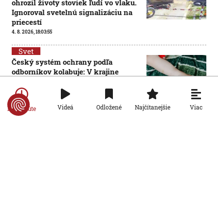
ohrozil životy stoviek ľudí vo vlaku.
Ignoroval svetelnú signalizáciu na
priecestí
4. 8. 2026, 18:03:55
Svet
Český systém ochrany podľa
odborníkov kolabuje: V krajine
narastá počet týraných či
zneužívaných detí
4. 8. 2026, 14:22:03
Viac
Videá
Odložené
Najčítanejšie
Po minúte
Svet
V Chorvátsku čakali vodiči v
kolónach aj 20 hodín. Čo spôsobilo
dopravný nával?
4. 8. 2026, 12:24:14
Svet
Neapol zasiahlo najsilnejšie
zemetrasenie za posledných 40
rokov. Talianski vedci varujú pred