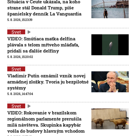
Situácia v Ceute ukázala, na koho
strane stál Donald Trump, píše
španielsky denník La Vanguardia
5. 8. 2026, 15:23:39
Svet
VIDEO: Smútiaca matka delfína
plávala s telom mŕtveho mláďaťa,
pridali sa ďalšie delfíny
5. 8. 2026, 15:20:02
Svet
Vladimir Putin oznámil vznik novej
armádnej zložky. Tvoria ju bezpilotné
systémy
5. 8. 2026, 14:47:04
Svet
VIDEO: Rokovanie v brazílskom
regionálnom parlamente prerušila
milá návšteva. Skupinka kapybár
vošla do budovy hlavným vchodom