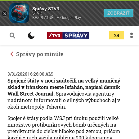
Správy STVR
ZOBRAZIŤ
STVR
BEZPLATNÉ - V Google Play
24
Správy po minúte
3/31/2026 | 6:26:00 AM
Spojené štáty v noci zaútočili na veľký muničný
sklad v iránskom meste Isfahán, napísal denník
Wall Street Journal.
Spravodajcovia agentúry
nadránom informovali o silných výbuchoch aj v
okolí metropoly Teherán.
Spojené štáty podľa WSJ pri útoku použili veľké
množstvo protibunkrových bômb určených na
preniknutie do cieľov hlboko pod zemou, pričom
každá z nich vážila približne 900 kilogramov.