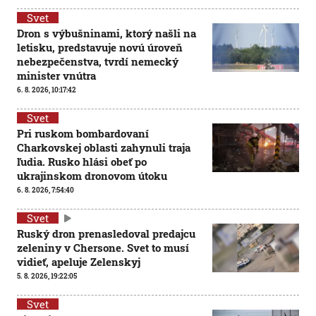
Svet
Dron s výbušninami, ktorý našli na
letisku, predstavuje novú úroveň
nebezpečenstva, tvrdí nemecký
minister vnútra
6. 8. 2026, 10:17:42
Svet
Pri ruskom bombardovaní
Charkovskej oblasti zahynuli traja
ľudia. Rusko hlási obeť po
ukrajinskom dronovom útoku
6. 8. 2026, 7:54:40
Svet
Ruský dron prenasledoval predajcu
zeleniny v Chersone. Svet to musí
vidieť, apeluje Zelenskyj
5. 8. 2026, 19:22:05
Svet