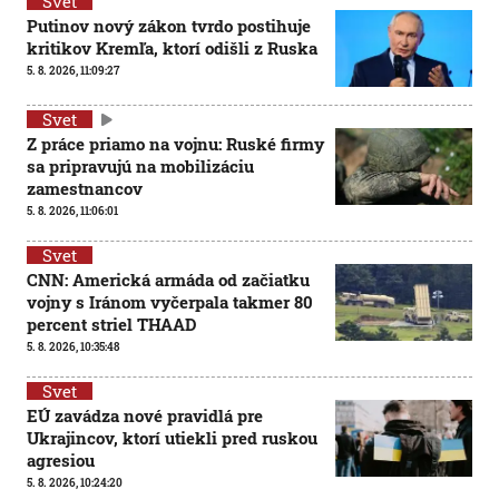
Svet
Putinov nový zákon tvrdo postihuje
kritikov Kremľa, ktorí odišli z Ruska
5. 8. 2026, 11:09:27
Svet
Z práce priamo na vojnu: Ruské firmy
sa pripravujú na mobilizáciu
zamestnancov
5. 8. 2026, 11:06:01
Svet
CNN: Americká armáda od začiatku
vojny s Iránom vyčerpala takmer 80
percent striel THAAD
5. 8. 2026, 10:35:48
Svet
EÚ zavádza nové pravidlá pre
Ukrajincov, ktorí utiekli pred ruskou
agresiou
5. 8. 2026, 10:24:20