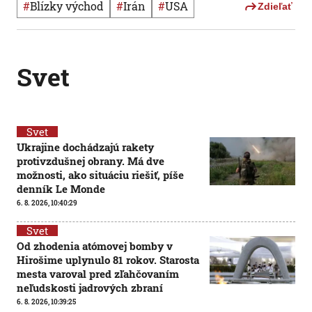
#
Blízky východ
#
Irán
#
USA
Zdieľať
Svet
Svet
Ukrajine dochádzajú rakety
protivzdušnej obrany. Má dve
možnosti, ako situáciu riešiť, píše
denník Le Monde
6. 8. 2026, 10:40:29
Svet
Od zhodenia atómovej bomby v
Hirošime uplynulo 81 rokov. Starosta
mesta varoval pred zľahčovaním
neľudskosti jadrových zbraní
6. 8. 2026, 10:39:25