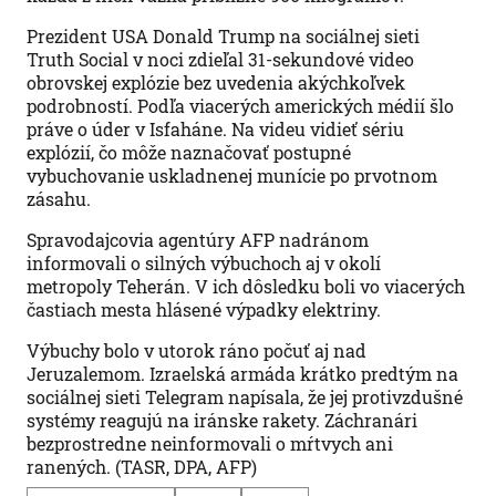
Prezident USA Donald Trump na sociálnej sieti
Truth Social v noci zdieľal 31-sekundové video
obrovskej explózie bez uvedenia akýchkoľvek
podrobností. Podľa viacerých amerických médií šlo
práve o úder v Isfaháne. Na videu vidieť sériu
explózií, čo môže naznačovať postupné
vybuchovanie uskladnenej munície po prvotnom
zásahu.
Spravodajcovia agentúry AFP nadránom
informovali o silných výbuchoch aj v okolí
metropoly Teherán. V ich dôsledku boli vo viacerých
častiach mesta hlásené výpadky elektriny.
Výbuchy bolo v utorok ráno počuť aj nad
Jeruzalemom. Izraelská armáda krátko predtým na
sociálnej sieti Telegram napísala, že jej protivzdušné
systémy reagujú na iránske rakety. Záchranári
bezprostredne neinformovali o mŕtvych ani
ranených. (TASR, DPA, AFP)