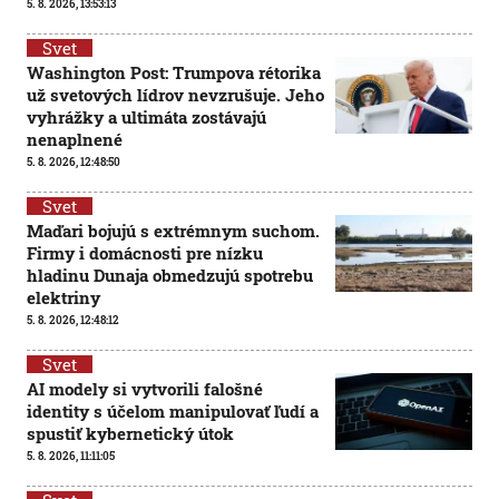
5. 8. 2026, 13:53:13
Svet
Washington Post: Trumpova rétorika
už svetových lídrov nevzrušuje. Jeho
vyhrážky a ultimáta zostávajú
nenaplnené
5. 8. 2026, 12:48:50
Svet
Maďari bojujú s extrémnym suchom.
Firmy i domácnosti pre nízku
hladinu Dunaja obmedzujú spotrebu
elektriny
5. 8. 2026, 12:48:12
Svet
AI modely si vytvorili falošné
identity s účelom manipulovať ľudí a
spustiť kybernetický útok
5. 8. 2026, 11:11:05