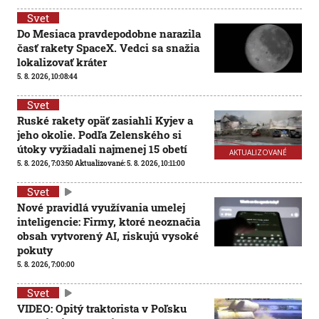
Svet
Do Mesiaca pravdepodobne narazila
časť rakety SpaceX. Vedci sa snažia
lokalizovať kráter
5. 8. 2026, 10:08:44
Svet
Ruské rakety opäť zasiahli Kyjev a
jeho okolie. Podľa Zelenského si
útoky vyžiadali najmenej 15 obetí
AKTUALIZOVANÉ
5. 8. 2026, 7:03:50
Aktualizované:
5. 8. 2026, 10:11:00
Svet
Nové pravidlá využívania umelej
inteligencie: Firmy, ktoré neoznačia
obsah vytvorený AI, riskujú vysoké
pokuty
5. 8. 2026, 7:00:00
Svet
VIDEO: Opitý traktorista v Poľsku