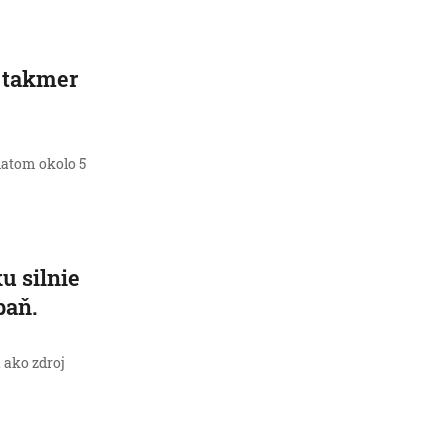
i takmer
latom okolo 5
u silnie
paň.
 ako zdroj