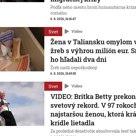
Podľa neho mestu hrozí humanitárna kríz
rozsahu.
6. 8. 2026, 16:16:47
Svet
Video
Žena v Taliansku omylom 
žreb s výhrou milión eur. S
ho hľadali dva dni
Žreb našli nepoškodený.
6. 8. 2026, 15:49:55
Svet
Video
VIDEO: Britka Betty prekon
svetový rekord. V 97 rokoch
najstaršou ženou, ktorá kr
krídle lietadla
Za posledné desaťročie absolvovala šesť ta