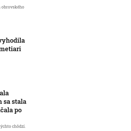
a obrovského
vyhodila
metiari
ala
 sa stala
áčala po
kýchto chôdzí.