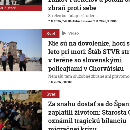
zbraň proti sebe
UALIZOVANÉ
Strelec bol údajne študent.
7. 8. 2026, 7:49:06
Aktualizované:
7. 8. 2026, 9:53:00
Svet
Video
Nie sú na dovolenke, hoci s
leto pri mori: Štáb STVR st
v teréne so slovenskými
policajtami v Chorvátsku
Nemajú tam služobné zbrane ani právomoc
7. 8. 2026, 7:00:00
Svet
Za snahu dostať sa do Špan
zaplatili životom: Starosta
oznámil tragickú bilanciu
migračnej krízy