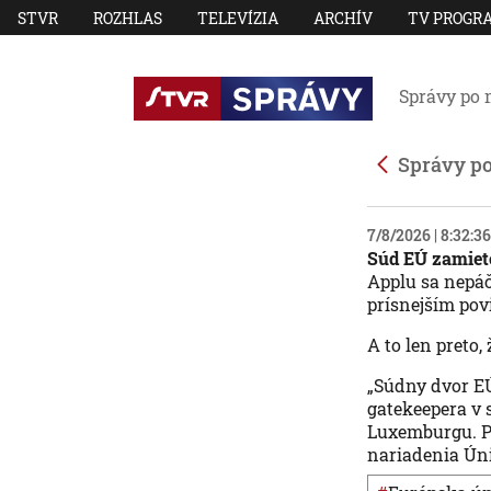
STVR
ROZHLAS
TELEVÍZIA
ARCHÍV
TV PROGR
Správy po 
Správy p
7/8/2026 | 8:32:
Súd EÚ zamieto
Applu sa nepáč
prísnejším po
A to len preto,
„Súdny dvor EÚ
gatekeepera v s
Luxemburgu. Pl
nariadenia Úni