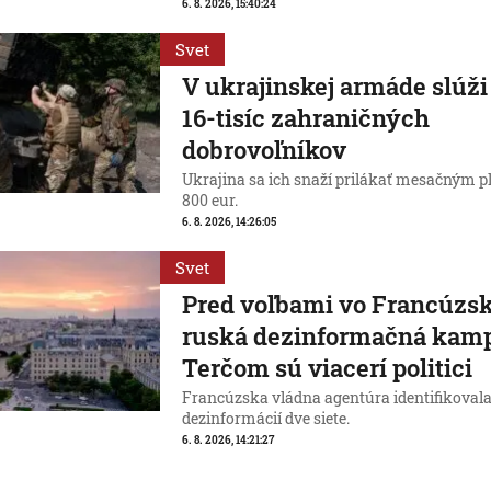
6. 8. 2026, 15:40:24
Svet
V ukrajinskej armáde slúž
16-tisíc zahraničných
dobrovoľníkov
Ukrajina sa ich snaží prilákať mesačným p
800 eur.
6. 8. 2026, 14:26:05
Svet
Pred voľbami vo Francúzsk
ruská dezinformačná kam
Terčom sú viacerí politici
Francúzska vládna agentúra identifikovala
dezinformácií dve siete.
6. 8. 2026, 14:21:27
Svet
Video