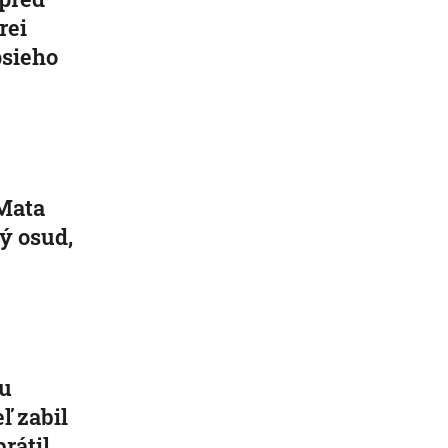
rei
psieho
 Mata
ký osud,
ku
ľ zabil
brátil