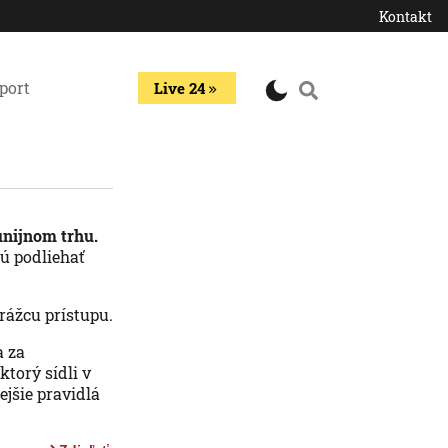
Kontakt
port
Live 24
unijnom trhu.
jú podliehať
trážcu prístupu.
a za
ktorý sídli v
jšie pravidlá