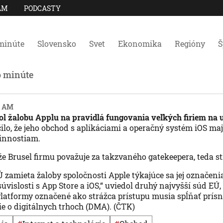
AM
PODCASTY
minúte
Slovensko
Svet
Ekonomika
Regióny
Š
o minúte
36 AM
l žalobu Applu na pravidlá fungovania veľkých firiem na 
ilo, že jeho obchod s aplikáciami a operačný systém iOS ma
vinnostiam.
 že Brusel firmu považuje za takzvaného gatekeepera, teda s
 zamieta žaloby spoločnosti Apple týkajúce sa jej označeni
úvislosti s App Store a iOS,“ uviedol druhý najvyšší súd EÚ, 
atformy označené ako strážca prístupu musia spĺňať prísne
e o digitálnych trhoch (DMA). (ČTK)