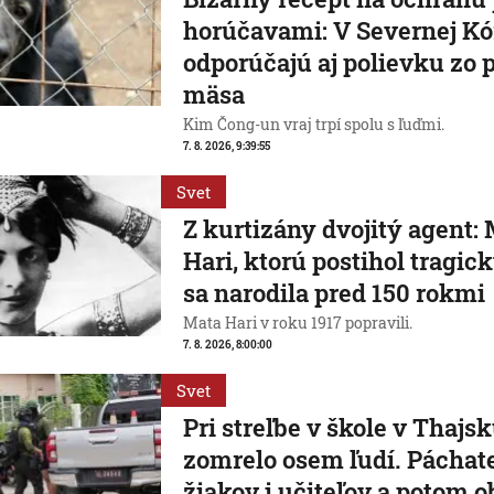
horúčavami: V Severnej Kó
odporúčajú aj polievku zo 
mäsa
Kim Čong-un vraj trpí spolu s ľuďmi.
7. 8. 2026, 9:39:55
Svet
Z kurtizány dvojitý agent:
Hari, ktorú postihol tragic
sa narodila pred 150 rokmi
Mata Hari v roku 1917 popravili.
7. 8. 2026, 8:00:00
Svet
Pri streľbe v škole v Thajs
zomrelo osem ľudí. Páchate
žiakov i učiteľov a potom o