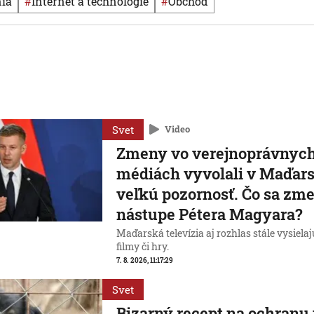
nia
#
internet a technológie
#
obchod
Svet
Video
Zmeny vo verejnoprávnyc
médiách vyvolali v Maďar
veľkú pozornosť. Čo sa zme
nástupe Pétera Magyara?
Maďarská televízia aj rozhlas stále vysiela
filmy či hry.
7. 8. 2026, 11:17:29
Svet
Bizarný recept na ochranu