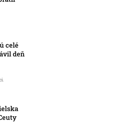
ú celé
rávil deň
i.
ielska
 Ceuty