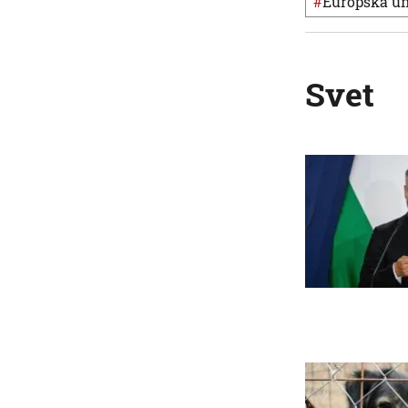
#
Európska ú
Svet