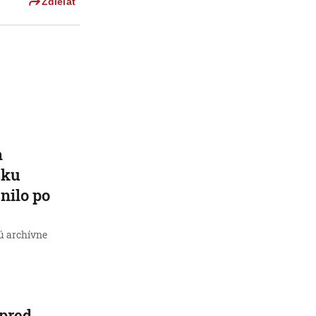
Zdieľať
h
sku
nilo po
jú archívne
 pred