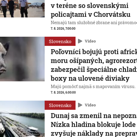
v teréne so slovenskými
policajtami v Chorvátsku
Nemajú tam služobné zbrane ani právomoc
7. 8. 2026, 7:00:00
Slovensko
Video
Poľovníci bojujú proti afr
moru ošípaných, agrorezor
zabezpečil špeciálne chlad
boxy na ulovené diviaky
Majú pomôcť najmä s mapovaním vírusu.
7. 8. 2026, 6:00:00
Slovensko
Video
Dunaj sa zmenil na nepozn
Nízka hladina blokuje lode
zvyšuje náklady na prepra