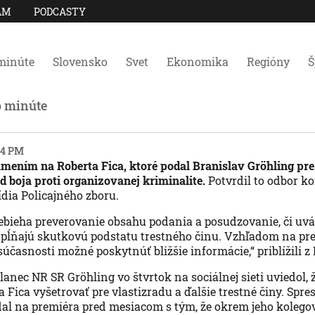
AM
PODCASTY
minúte
Slovensko
Svet
Ekonomika
Regióny
Š
o minúte
:04 PM
ením na Roberta Fica, ktoré podal Branislav Gröhling pre 
d boja proti organizovanej kriminalite.
Potvrdil to odbor k
ídia Policajného zboru.
prebieha preverovanie obsahu podania a posudzovanie, či uv
pĺňajú skutkovú podstatu trestného činu. Vzhľadom na pre
súčasnosti možné poskytnúť bližšie informácie,“ priblížili z
lanec NR SR Gröhling vo štvrtok na sociálnej sieti uviedol, ž
 Fica vyšetrovať pre vlastizradu a ďalšie trestné činy. Spres
l na premiéra pred mesiacom s tým, že okrem jeho kolegov