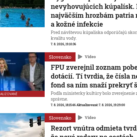
nevyhovujúcich kúpalísk.
najväčším hrozbám patria
a kožné infekcie
Pred návštevou kúpaliska odporúčajú skon
kvalitu vody.
7. 8. 2026, 19:10:36
Slovensko
Video
FPU zverejnil zoznam pobe
dotácií. Tí tvrdia, že čísla 
fond sa ním snaží prekryť
Podľa ministerky kultúry bolo zverejneni
UALIZOVANÉ
správne.
7. 8. 2026, 18:15:46
Aktualizované:
7. 8. 2026, 19:29:00
Slovensko
Video
Rezort vnútra odmieta tvrd
že nové radary na cestách