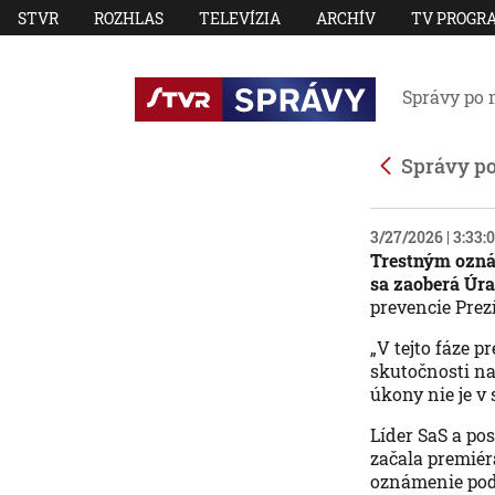
STVR
ROZHLAS
TELEVÍZIA
ARCHÍV
TV PROGR
Správy po 
Správy p
3/27/2026 | 3:33
Trestným oznám
sa zaoberá Úra
prevencie Prez
„V tejto fáze 
skutočnosti na
úkony nie je v 
Líder SaS a pos
začala premiéra
oznámenie poda