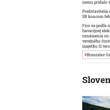
nemu pridalo vi
Predstavitelia
SR koncom feb
Fico sa podľa 
havarijnej ele
oznámenia sú 
verejného činit
majetku či ter
#
Branislav G
Slove