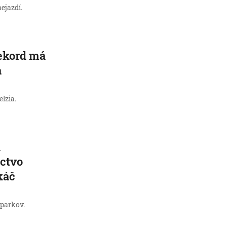
ejazdí.
rekord má
a
lzia.
i
íctvo
káč
 parkov.