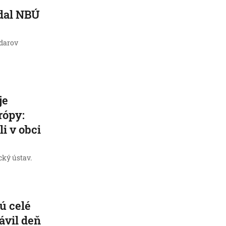
adal NBÚ
adarov
je
rópy:
i v obci
cký ústav.
ú celé
rávil deň