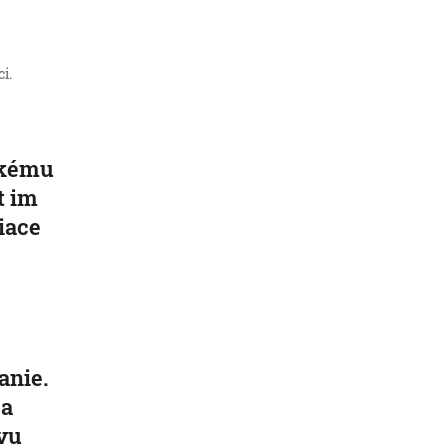
i.
ickému
t im
iace
anie.
 a
vu