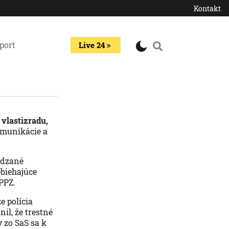
Kontakt
port
Live 24
vlastizradu,
omunikácie a
ádzané
biehajúce
 PPZ.
e polícia
nil, že trestné
 zo SaS sa k