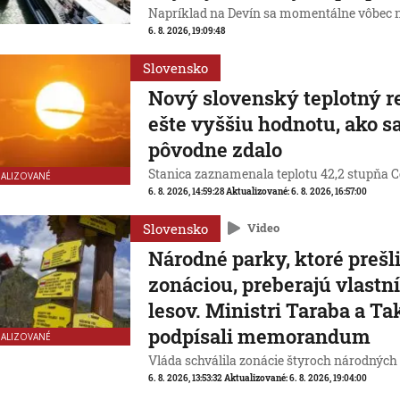
Napríklad na Devín sa momentálne vôbec n
6. 8. 2026, 19:09:48
Slovensko
Nový slovenský teplotný 
ešte vyššiu hodnotu, ako s
pôvodne zdalo
Stanica zaznamenala teplotu 42,2 stupňa Ce
UALIZOVANÉ
6. 8. 2026, 14:59:28
Aktualizované:
6. 8. 2026, 16:57:00
Slovensko
Video
Národné parky, ktoré prešl
zonáciou, preberajú vlastn
lesov. Ministri Taraba a Ta
podpísali memorandum
UALIZOVANÉ
Vláda schválila zonácie štyroch národných
6. 8. 2026, 13:53:32
Aktualizované:
6. 8. 2026, 19:04:00