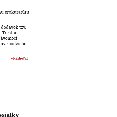
lnu prokuratúru
 dodávok tzv.
. Trestné
rávomocí
práve cudzieho
Zdieľať
esiatky