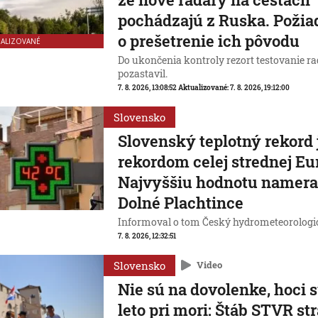
pochádzajú z Ruska. Poži
o prešetrenie ich pôvodu
UALIZOVANÉ
Do ukončenia kontroly rezort testovanie r
pozastavil.
7. 8. 2026, 13:08:52
Aktualizované:
7. 8. 2026, 19:12:00
Slovensko
Slovenský teplotný rekord 
rekordom celej strednej Eu
Najvyššiu hodnotu nameral
Dolné Plachtince
Informoval o tom Český hydrometeorologi
7. 8. 2026, 12:32:51
Slovensko
Video
Nie sú na dovolenke, hoci s
leto pri mori: Štáb STVR st