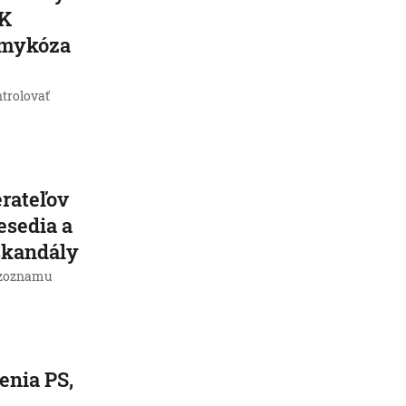
 K
 mykóza
trolovať
rateľov
nesedia a
 škandály
e zoznamu
enia PS,