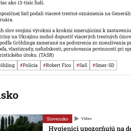
ac ako 13-tisíc ľudí.
 opozičnej SaS podali viaceré trestné oznámenia na Generá
ruára.
ich slov svojimi výrokmi a krokmi smerujúcimi k zastaveniu
ktriny na Ukrajinu mohol dopustiť viacerých trestných činov
podľa Gröhlinga zamerané na podozrenia zo zneužívania p
eľa, vlastizrady, neľudskosti, porušovania povinností pri s
oristického útoku. (TASR)
röhling
#
polícia
#
Robert Fico
#
SaS
#
Smer-SD
nsko
Slovensko
Video
Hygienici upozorňujú na d