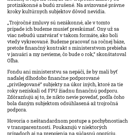
protizákonné a budú zrušené. Na avizované právne
kroky kultúrnych subjektov dôvod nevidia.
„Trojročné zmluvy sú nezákonné, ale v tomto
prípade ich budeme musieť preskúmať. Ony už sa
viac nebudú uzatvárať v takom formáte, ako boli
vtedy vykreované. Budeme pracovať na ročnej báze,
pretože finančný kontrakt s ministerstvom prebieha
v januári a my nevieme, čo bude o rok,“ skonštatoval
Oľha.
Fondu ani ministerstvu sa nepáči, že by mali byť
naďalej dlhodobo finančne podporované
„privilegované“ subjekty na úkor iných, ktoré za tie
roky nezískali od FPU žiadnu finančnú podporu.
Zdôrazňujú aj to, že nikto nevie povedať, podľa čoho
bola daným subjektom odsúhlasená až trojročná
podpora.
Hovoria o neštandardnom postupe a pochybnostiach
v transparentnosti. Poukazujú v niektorých
prípadoch aj na prepojenia na súčasnú opozíciu.