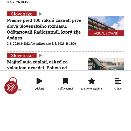
3. 8. 2026, 10:45:16
Slovensko
Presne pred 100 rokmi zazneli prvé
slová Slovenského rozhlasu.
Odštartovali Rádiožurnál, ktorý žije
AKTUALIZOVANÉ
dodnes
3. 8. 2026, 9:41:12
Aktualizované:
3. 8. 2026, 16:18:00
Slovensko
Majiteľ auta zaplatí, aj keď za
volantom nesedel. Polícia od
septembra rozšíri objektívnu
zodpovednosť na cestách
3. 8. 2026, 7:00:00
Viac
Videá
Odložené
Najčítanejšie
Po minúte
Slovensko
Všeobecná zdravotná poisťovňa volá
po debate o prerozdeľovaní
poistencov: Chceme iba férovosť
3. 8. 2026, 6:00:00