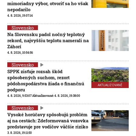
mimoriadny výbor, otvoriť sa ho však
nepodarilo
4. 8. 2026, 19:07:14
Slovensko
Na Slovensku padol nočný teplotný
rekord, najvyššiu teplotu namerali na
Záhorí
4. 8. 2026, 10:54:56
Slovensko
SPPK zisťuje rozsah škôd
spôsobených suchom, rezort
pôdohospodárstva žiada o finančnú
AKTUALIZOVANÉ
podporu
4. 8. 2026, 9:53:07
Aktualizované:
4. 8. 2026, 19:38:00
Slovensko
Vysoké horúčavy spôsobujú problém
aj na cestách: Zdeformovaná vozovka
predstavuje pre vodičov väčšie riziko
3. 8. 2026, 19:11:50