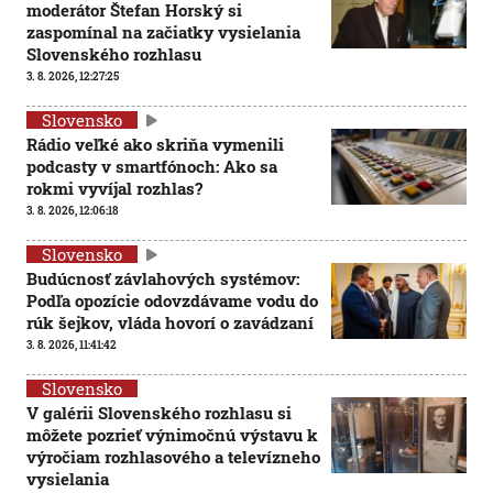
moderátor Štefan Horský si
zaspomínal na začiatky vysielania
Slovenského rozhlasu
3. 8. 2026, 12:27:25
Slovensko
Rádio veľké ako skriňa vymenili
podcasty v smartfónoch: Ako sa
rokmi vyvíjal rozhlas?
3. 8. 2026, 12:06:18
Slovensko
Budúcnosť závlahových systémov:
Podľa opozície odovzdávame vodu do
rúk šejkov, vláda hovorí o zavádzaní
3. 8. 2026, 11:41:42
Slovensko
V galérii Slovenského rozhlasu si
môžete pozrieť výnimočnú výstavu k
výročiam rozhlasového a televízneho
vysielania