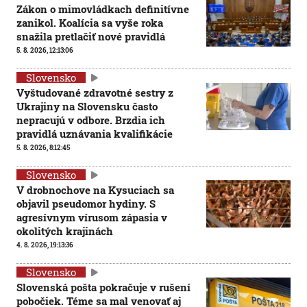
Zákon o mimovládkach definitívne
zanikol. Koalícia sa vyše roka
snažila pretlačiť nové pravidlá
5. 8. 2026, 12:13:06
Slovensko
Vyštudované zdravotné sestry z
Ukrajiny na Slovensku často
nepracujú v odbore. Brzdia ich
pravidlá uznávania kvalifikácie
5. 8. 2026, 8:12:45
Slovensko
V drobnochove na Kysuciach sa
objavil pseudomor hydiny. S
agresívnym vírusom zápasia v
okolitých krajinách
4. 8. 2026, 19:13:36
Slovensko
Slovenská pošta pokračuje v rušení
pobočiek. Téme sa mal venovať aj