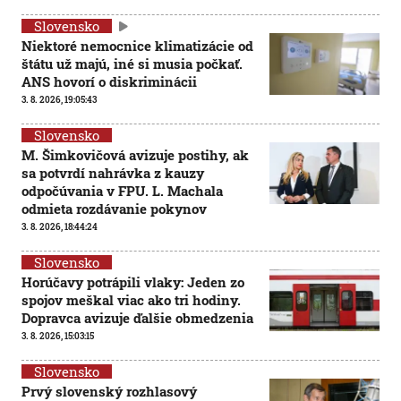
Slovensko
Niektoré nemocnice klimatizácie od
štátu už majú, iné si musia počkať.
ANS hovorí o diskriminácii
3. 8. 2026, 19:05:43
Slovensko
M. Šimkovičová avizuje postihy, ak
sa potvrdí nahrávka z kauzy
odpočúvania v FPU. L. Machala
odmieta rozdávanie pokynov
3. 8. 2026, 18:44:24
Slovensko
Horúčavy potrápili vlaky: Jeden zo
spojov meškal viac ako tri hodiny.
Dopravca avizuje ďalšie obmedzenia
3. 8. 2026, 15:03:15
Slovensko
Prvý slovenský rozhlasový