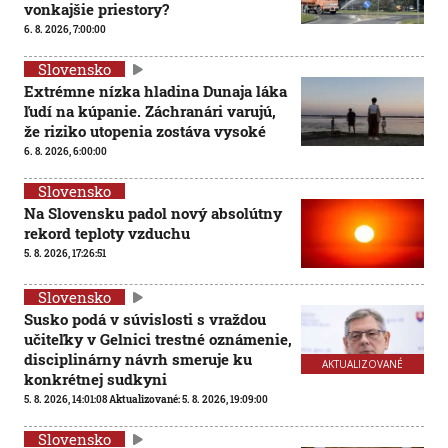
vonkajšie priestory?
6. 8. 2026, 7:00:00
Slovensko
Extrémne nízka hladina Dunaja láka
ľudí na kúpanie. Záchranári varujú,
že riziko utopenia zostáva vysoké
6. 8. 2026, 6:00:00
Slovensko
Na Slovensku padol nový absolútny
rekord teploty vzduchu
5. 8. 2026, 17:26:51
Slovensko
Susko podá v súvislosti s vraždou
učiteľky v Gelnici trestné oznámenie,
disciplinárny návrh smeruje ku
AKTUALIZOVANÉ
konkrétnej sudkyni
5. 8. 2026, 14:01:08
Aktualizované:
5. 8. 2026, 19:09:00
Slovensko