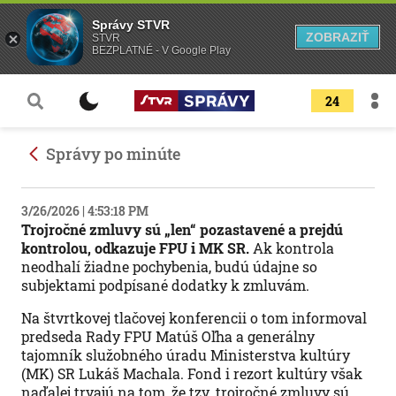
Správy STVR
ZOBRAZIŤ
STVR
BEZPLATNÉ - V Google Play
24
Správy po minúte
3/26/2026 | 4:53:18 PM
Trojročné zmluvy sú „len“ pozastavené a prejdú
kontrolou, odkazuje FPU i MK SR.
Ak kontrola
neodhalí žiadne pochybenia, budú údajne so
subjektami podpísané dodatky k zmluvám.
Na štvrtkovej tlačovej konferencii o tom informoval
predseda Rady FPU Matúš Oľha a generálny
tajomník služobného úradu Ministerstva kultúry
(MK) SR Lukáš Machala. Fond i rezort kultúry však
naďalej trvajú na tom, že tzv. trojročné zmluvy sú