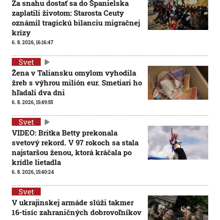
Za snahu dostať sa do Španielska
zaplatili životom: Starosta Ceuty
oznámil tragickú bilanciu migračnej
krízy
6. 8. 2026, 16:16:47
Svet
Žena v Taliansku omylom vyhodila
žreb s výhrou milión eur. Smetiari ho
hľadali dva dni
6. 8. 2026, 15:49:55
Svet
VIDEO: Britka Betty prekonala
svetový rekord. V 97 rokoch sa stala
najstaršou ženou, ktorá kráčala po
krídle lietadla
6. 8. 2026, 15:40:24
Svet
V ukrajinskej armáde slúži takmer
16-tisíc zahraničných dobrovoľníkov