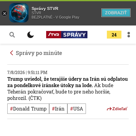
Správy STVR
ZOBRAZIŤ
STVR
BEZPLATNÉ - V Google Play
24
Správy po minúte
7/8/2026 | 9:51:11 PM
Trump uviedol, že terajšie údery na Irán sú odplatou
za pondelkové iránske útoky na lode.
Ak bude
Teherán pokračovať, bude to pre neho horšie,
pohrozil. (ČTK)
#
Donald Trump
#
Irán
#
USA
Zdieľať