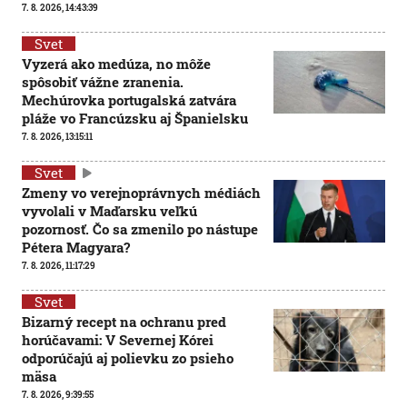
7. 8. 2026, 14:43:39
Svet
Vyzerá ako medúza, no môže
spôsobiť vážne zranenia.
Mechúrovka portugalská zatvára
pláže vo Francúzsku aj Španielsku
7. 8. 2026, 13:15:11
Svet
Zmeny vo verejnoprávnych médiách
vyvolali v Maďarsku veľkú
pozornosť. Čo sa zmenilo po nástupe
Pétera Magyara?
7. 8. 2026, 11:17:29
Svet
Bizarný recept na ochranu pred
horúčavami: V Severnej Kórei
odporúčajú aj polievku zo psieho
mäsa
7. 8. 2026, 9:39:55