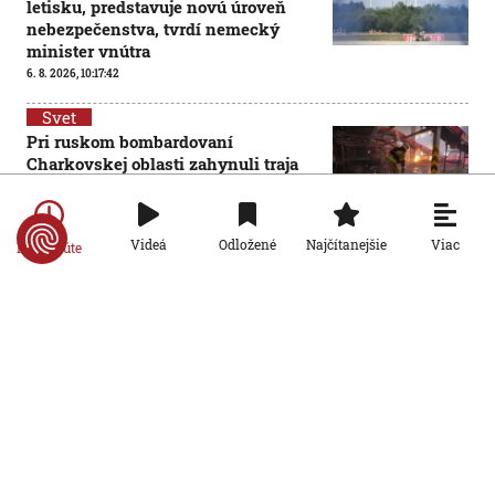
letisku, predstavuje novú úroveň
nebezpečenstva, tvrdí nemecký
minister vnútra
6. 8. 2026, 10:17:42
Svet
Pri ruskom bombardovaní
Charkovskej oblasti zahynuli traja
ľudia. Rusko hlási obeť po
ukrajinskom dronovom útoku
6. 8. 2026, 7:54:40
Viac
Videá
Odložené
Najčítanejšie
Po minúte
Svet
Ruský dron prenasledoval predajcu
zeleniny v Chersone. Svet to musí
vidieť, apeluje Zelenskyj
5. 8. 2026, 19:22:05
Svet
Situácia v Ceute ukázala, na koho
strane stál Donald Trump, píše
španielsky denník La Vanguardia