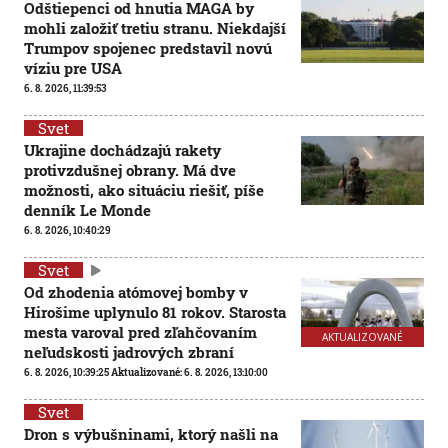
Odštiepenci od hnutia MAGA by
mohli založiť tretiu stranu. Niekdajší
Trumpov spojenec predstavil novú
víziu pre USA
6. 8. 2026, 11:39:53
Svet
Ukrajine dochádzajú rakety
protivzdušnej obrany. Má dve
možnosti, ako situáciu riešiť, píše
denník Le Monde
6. 8. 2026, 10:40:29
Svet
Od zhodenia atómovej bomby v
Hirošime uplynulo 81 rokov. Starosta
mesta varoval pred zľahčovaním
AKTUALIZOVANÉ
neľudskosti jadrových zbraní
6. 8. 2026, 10:39:25
Aktualizované:
6. 8. 2026, 13:10:00
Svet
Dron s výbušninami, ktorý našli na