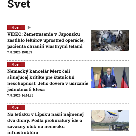
Svet
Svet
VIDEO: Zemetrasenie v Japonsku
zastihlo lekárov uprostred operácie,
pacienta chránili vlastnými telami
7. 8. 2026, 15:01:59
Svet
Nemecký kancelár Merz čelí
silnejúcej kritike pre štátnickú
neschopnosť. Jeho dôvera v udržanie
jednotnosti klesá
7. 8. 2026, 14:44:23
Svet
Na letisku v Lipsku našli najmenej
dva drony. Podľa prokuratúry ide o
závažný útok na nemeckú
infraštruktúru