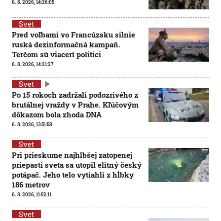
6. 8. 2026, 14:26:05
Svet
Pred voľbami vo Francúzsku silnie
ruská dezinformačná kampaň.
Terčom sú viacerí politici
6. 8. 2026, 14:21:27
Svet
Po 15 rokoch zadržali podozrivého z
brutálnej vraždy v Prahe. Kľúčovým
dôkazom bola zhoda DNA
6. 8. 2026, 13:51:58
Svet
Pri prieskume najhlbšej zatopenej
priepasti sveta sa utopil elitný český
potápač. Jeho telo vytiahli z hĺbky
186 metrov
6. 8. 2026, 11:52:11
Svet