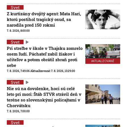
Svet
Z kurtizány dvojitý agent: Mata Hari,
ktorú postihol tragický osud, sa
narodila pred 150 rokmi
7. 8. 2026, 8:00:00
Svet
Pri streľbe v škole v Thajsku zomrelo
osem ľudí. Páchateľ zabil žiakov i
učiteľov a potom obrátil zbraň proti
AKTUALIZOVANÉ
sebe
7. 8. 2026, 7:49:06
Aktualizované:
7. 8. 2026, 13:29:00
Svet
Nie sú na dovolenke, hoci sú celé
leto pri mori: Štáb STVR strávil deň v
teréne so slovenskými policajtami v
Chorvátsku
7. 8. 2026, 7:00:00
Svet