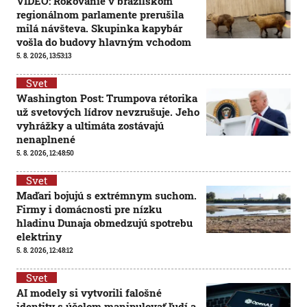
VIDEO: Rokovanie v brazílskom
regionálnom parlamente prerušila
milá návšteva. Skupinka kapybár
vošla do budovy hlavným vchodom
5. 8. 2026, 13:53:13
Svet
Washington Post: Trumpova rétorika
už svetových lídrov nevzrušuje. Jeho
vyhrážky a ultimáta zostávajú
nenaplnené
5. 8. 2026, 12:48:50
Svet
Maďari bojujú s extrémnym suchom.
Firmy i domácnosti pre nízku
hladinu Dunaja obmedzujú spotrebu
elektriny
5. 8. 2026, 12:48:12
Svet
AI modely si vytvorili falošné
identity s účelom manipulovať ľudí a