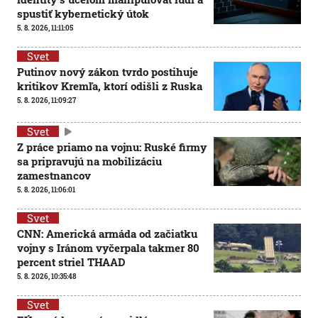
spustiť kybernetický útok
5. 8. 2026, 11:11:05
Svet
Putinov nový zákon tvrdo postihuje
kritikov Kremľa, ktorí odišli z Ruska
5. 8. 2026, 11:09:27
Svet
Z práce priamo na vojnu: Ruské firmy
sa pripravujú na mobilizáciu
zamestnancov
5. 8. 2026, 11:06:01
Svet
CNN: Americká armáda od začiatku
vojny s Iránom vyčerpala takmer 80
percent striel THAAD
5. 8. 2026, 10:35:48
Svet