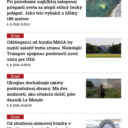
Pri prieskume najhlbšej zatopenej
priepasti sveta sa utopil elitný český
potápač. Jeho telo vytiahli z hĺbky
186 metrov
6. 8. 2026, 11:52:11
Svet
Odštiepenci od hnutia MAGA by
mohli založiť tretiu stranu. Niekdajší
Trumpov spojenec predstavil novú
víziu pre USA
6. 8. 2026, 11:39:53
Svet
Ukrajine dochádzajú rakety
protivzdušnej obrany. Má dve
možnosti, ako situáciu riešiť, píše
denník Le Monde
6. 8. 2026, 10:40:29
Svet
Od zhodenia atómovej bomby v