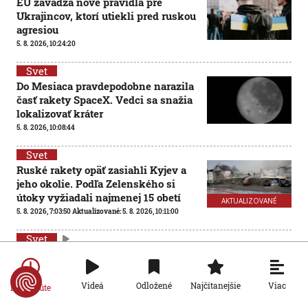
EÚ zavádza nové pravidlá pre
Ukrajincov, ktorí utiekli pred ruskou
agresiou
5. 8. 2026, 10:24:20
Svet
Do Mesiaca pravdepodobne narazila
časť rakety SpaceX. Vedci sa snažia
lokalizovať kráter
5. 8. 2026, 10:08:44
Svet
Ruské rakety opäť zasiahli Kyjev a
jeho okolie. Podľa Zelenského si
útoky vyžiadali najmenej 15 obetí
AKTUALIZOVANÉ
5. 8. 2026, 7:03:50
Aktualizované:
5. 8. 2026, 10:11:00
Svet
Nové pravidlá využívania umelej
inteligencie: Firmy, ktoré neoznačia
obsah vytvorený AI, riskujú vysoké
Viac
Videá
Odložené
Najčítanejšie
Po minúte
pokuty