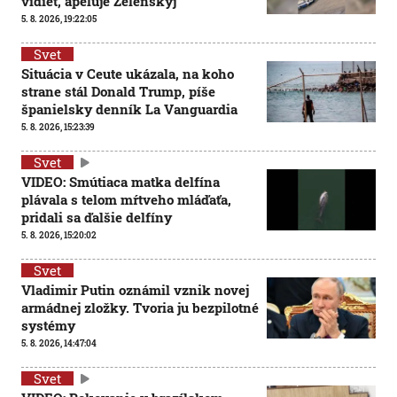
vidieť, apeluje Zelenskyj
5. 8. 2026, 19:22:05
Svet
Situácia v Ceute ukázala, na koho
strane stál Donald Trump, píše
španielsky denník La Vanguardia
5. 8. 2026, 15:23:39
Svet
VIDEO: Smútiaca matka delfína
plávala s telom mŕtveho mláďaťa,
pridali sa ďalšie delfíny
5. 8. 2026, 15:20:02
Svet
Vladimir Putin oznámil vznik novej
armádnej zložky. Tvoria ju bezpilotné
systémy
5. 8. 2026, 14:47:04
Svet