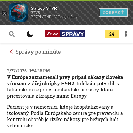
Správy STVR
ZOBRAZIŤ
STVR
BEZPLATNÉ - V Google Play
24
Správy po minúte
3/27/2026 | 1:54:36 PM
V Európe zaznamenali prvý prípad nákazy človeka
vírusom vtáčej chrípky H9N2.
Infekciu potvrdili v
talianskom regióne Lombardsko u osoby, ktorá
pricestovala z krajiny mimo Európy.
Pacient je v nemocnici, kde je hospitalizovaný a
izolovaný. Podľa Európskeho centra pre prevenciu a
kontrolu chorôb je riziko nákazy pre bežných ľudí
veľmi nízke.