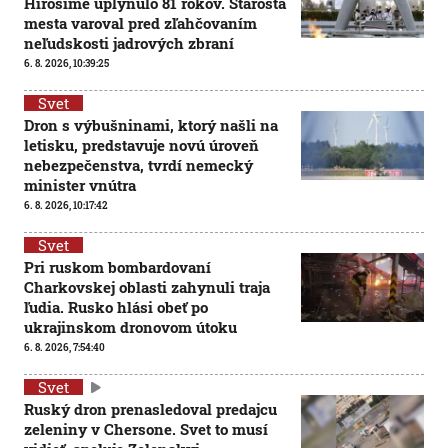
Hirošime uplynulo 81 rokov. Starosta
mesta varoval pred zľahčovaním
neľudskosti jadrových zbraní
6. 8. 2026, 10:39:25
Svet
Dron s výbušninami, ktorý našli na
letisku, predstavuje novú úroveň
nebezpečenstva, tvrdí nemecký
minister vnútra
6. 8. 2026, 10:17:42
Svet
Pri ruskom bombardovaní
Charkovskej oblasti zahynuli traja
ľudia. Rusko hlási obeť po
ukrajinskom dronovom útoku
6. 8. 2026, 7:54:40
Svet
Ruský dron prenasledoval predajcu
zeleniny v Chersone. Svet to musí