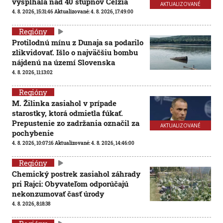
vyšplhala nad 40 stupňov Celzia
AKTUALIZOVANÉ
4. 8. 2026, 15:31:46
Aktualizované:
4. 8. 2026, 17:49:00
Regióny
Protilodnú mínu z Dunaja sa podarilo
zlikvidovať. Išlo o najväčšiu bombu
nájdenú na území Slovenska
4. 8. 2026, 11:13:02
Regióny
M. Žilinka zasiahol v prípade
starostky, ktorá odmietla fúkať.
Prepustenie zo zadržania označil za
AKTUALIZOVANÉ
pochybenie
4. 8. 2026, 10:07:16
Aktualizované:
4. 8. 2026, 14:46:00
Regióny
Chemický postrek zasiahol záhrady
pri Rajci: Obyvateľom odporúčajú
nekonzumovať časť úrody
4. 8. 2026, 8:18:38