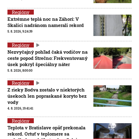
Regióny
Extrémne teplá noc na Záhorí: V
Skalici nadránom namerali rekord
5. 8. 2026, 9:24:39
Regióny
Nezvyčajný pohľad čaká vodičov na
ceste popod Strečno: Frekventovaný
úsek pokryl špeciálny náter
5. 8. 2026, 8:00:00
Regióny
Z rieky Bodva zostalo v niektorých
úsekoch len popraskané koryto bez
vody
4. 8. 2026, 19:41:41
Regióny
Teplota v Bratislave opäť prekonala
rekord. Ortuť v teplomere sa