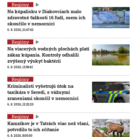
Regióny
Na kúpalisku v Diakovciach malo
zdravotné ťažkosti 16 ľudí, osem ich
skončilo v nemocnici
6. 8. 2026, 21:47:42
Regióny
Na viacerých vodných plochách platí
zákaz kúpania. Kontroly odhalili
zvýšený výskyt baktérií
6. 8. 2026, 13:38:42
Regióny
Kriminalisti vyšetrujú útok na
taxikára v Seredi, s vážnymi
zraneniami skončil v nemocnici
6. 8. 2026, 12:32:20
Regióny
Kamzíkov je v Tatrách viac než vlani,
potvrdilo to ich sčítanie
6. 8. 2026, 8:00:00