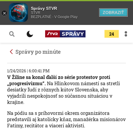
Správy STVR
ZOBRAZIŤ
STVR
BEZPLATNÉ - V Google Play
24
Správy po minúte
1/24/2026 | 6:00:41 PM
V Žiline sa konal ďalší zo série protestov proti
„progresivizmu“.
Na Hlinkovom námestí sa stretli
desiatky ľudí z rôznych kútov Slovenska, aby
vyjadrili nespokojnosť so súčasnou situáciou v
krajine.
Na pódiu sa s príhovormi okrem organizátora
predstavili aj katolícky kňaz, manažérka misionárov
Fatimy, recitátor a viacerí aktivisti.