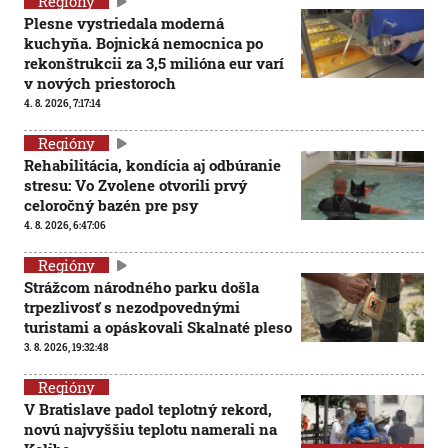
Regióny
Plesne vystriedala moderná
kuchyňa. Bojnická nemocnica po
rekonštrukcii za 3,5 milióna eur varí
v nových priestoroch
4. 8. 2026, 7:17:14
Regióny
Rehabilitácia, kondícia aj odbúranie
stresu: Vo Zvolene otvorili prvý
celoročný bazén pre psy
4. 8. 2026, 6:47:06
Regióny
Strážcom národného parku došla
trpezlivosť s nezodpovednými
turistami a opáskovali Skalnaté pleso
3. 8. 2026, 19:32:48
Regióny
V Bratislave padol teplotný rekord,
novú najvyššiu teplotu namerali na