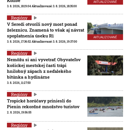
Kolibe
AKTUALIZOVANÉ
3. 8. 2026, 18:19:04
Aktualizované:
3. 8. 2026, 18:35:00
Regióny
V Seredi otvorili nový most ponad
železnicu. Znamená to však aj návrat
spoplatnenia úseku R1
AKTUALIZOVANÉ
3. 8. 2026, 17:36:52
Aktualizované:
3. 8. 2026, 19:37:00
Regióny
Nemôžu si ani vyvetrať: Obyvateľov
košickej mestskej časti trápi
hnilobný zápach z neďalekého
bitúnka a hydinárne
3. 8. 2026, 11:27:50
Regióny
Tropické horúčavy priniesli do
Pienin rekordné množstvo turistov
2. 8. 2026, 19:56:55
Regióny