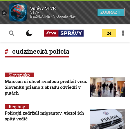
Správy STVR
ZOBRAZIŤ
STVR
BEZPLATNÉ - V Google Play
24
cudzinecká polícia
Slovensko
Maročan si chcel svadbou predĺžiť víza.
Slovenku priamo z obradu odviedli v
putách
Regióny
Policajti zadržali migrantov, viezol ich
opitý vodič