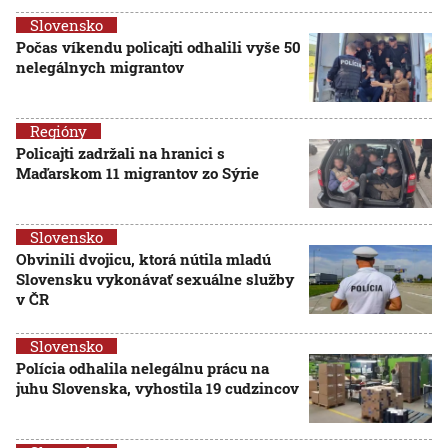
Slovensko
Počas víkendu policajti odhalili vyše 50
nelegálnych migrantov
Regióny
Policajti zadržali na hranici s
Maďarskom 11 migrantov zo Sýrie
Slovensko
Obvinili dvojicu, ktorá nútila mladú
Slovensku vykonávať sexuálne služby
v ČR
Slovensko
Polícia odhalila nelegálnu prácu na
juhu Slovenska, vyhostila 19 cudzincov