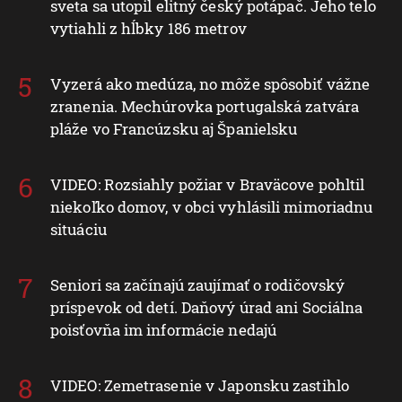
sveta sa utopil elitný český potápač. Jeho telo
vytiahli z hĺbky 186 metrov
Vyzerá ako medúza, no môže spôsobiť vážne
zranenia. Mechúrovka portugalská zatvára
pláže vo Francúzsku aj Španielsku
VIDEO: Rozsiahly požiar v Braväcove pohltil
niekoľko domov, v obci vyhlásili mimoriadnu
situáciu
Seniori sa začínajú zaujímať o rodičovský
príspevok od detí. Daňový úrad ani Sociálna
poisťovňa im informácie nedajú
VIDEO: Zemetrasenie v Japonsku zastihlo