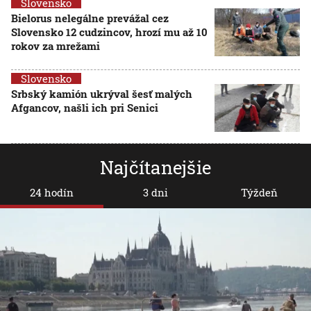
Slovensko
Bielorus nelegálne prevážal cez
Slovensko 12 cudzincov, hrozí mu až 10
rokov za mrežami
Slovensko
Srbský kamión ukrýval šesť malých
Afgancov, našli ich pri Senici
Najčítanejšie
24 hodín
3 dni
Týždeň