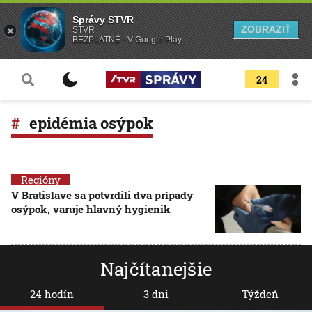
Správy STVR
ZOBRAZIŤ
STVR
BEZPLATNÉ - V Google Play
24
epidémia osýpok
Regióny
V Bratislave sa potvrdili dva prípady
osýpok, varuje hlavný hygienik
Najčítanejšie
24 hodín
3 dni
Týždeň