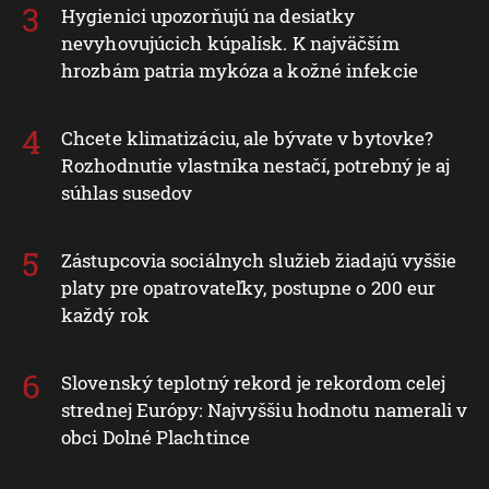
Hygienici upozorňujú na desiatky
nevyhovujúcich kúpalísk. K najväčším
hrozbám patria mykóza a kožné infekcie
Chcete klimatizáciu, ale bývate v bytovke?
Rozhodnutie vlastníka nestačí, potrebný je aj
súhlas susedov
Zástupcovia sociálnych služieb žiadajú vyššie
platy pre opatrovateľky, postupne o 200 eur
každý rok
Slovenský teplotný rekord je rekordom celej
strednej Európy: Najvyššiu hodnotu namerali v
obci Dolné Plachtince