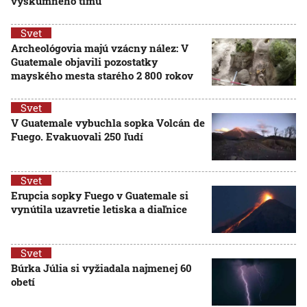
výskumného tímu
Svet
Archeológovia majú vzácny nález: V
Guatemale objavili pozostatky
mayského mesta starého 2 800 rokov
Svet
V Guatemale vybuchla sopka Volcán de
Fuego. Evakuovali 250 ľudí
Svet
Erupcia sopky Fuego v Guatemale si
vynútila uzavretie letiska a diaľnice
Svet
Búrka Júlia si vyžiadala najmenej 60
obetí