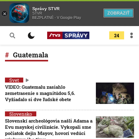
Správy STVR
ZOBRAZIŤ
STVR
BEZPLATNÉ - V Google Play
24
Guatemala
Svet
VIDEO: Guatemalu zasiahlo
zemetrasenie s magnitúdou 5,6.
Vyžiadalo si dve ľudské obete
Slovensko
Slovenskí archeológovia našli Adama a
Evu mayskej civilizácie. Vykopali sme
počiatok dejín Mayov, hovorí vedúci