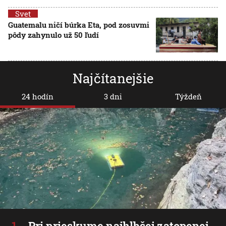
Svet
Guatemalu ničí búrka Eta, pod zosuvmi
pôdy zahynulo už 50 ľudí
Najčítanejšie
24 hodín
3 dni
Týždeň
Pri prieskume najhlbšej zatopenej