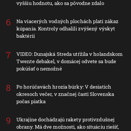
vyššiu hodnotu, ako sa pôvodne zdalo
Na viacerých vodných plochách platí zákaz
kúpania. Kontroly odhalili zvýšený výskyt
baktérií
VIDEO: Dunajská Streda utŕžila v holandskom
Twente debakel, v domácej odvete sa bude
pokúšať o nemožné
Po horúčavách hrozia búrky: V desiatich
okresoch večer, v značnej časti Slovenska
počas piatka
Ukrajine dochádzajú rakety protivzdušnej
obrany. Má dve možnosti, ako situáciu riešiť,