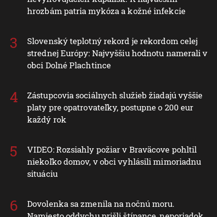
hrozbám patria mykóza a kožné infekcie
Slovenský teplotný rekord je rekordom celej
strednej Európy: Najvyššiu hodnotu namerali v
obci Dolné Plachtince
Zástupcovia sociálnych služieb žiadajú vyššie
platy pre opatrovateľky, postupne o 200 eur
každý rok
VIDEO: Rozsiahly požiar v Braväcove pohltil
niekoľko domov, v obci vyhlásili mimoriadnu
situáciu
Dovolenka sa zmenila na nočnú moru.
Namiesto oddychu prišli štípance, neporiadok