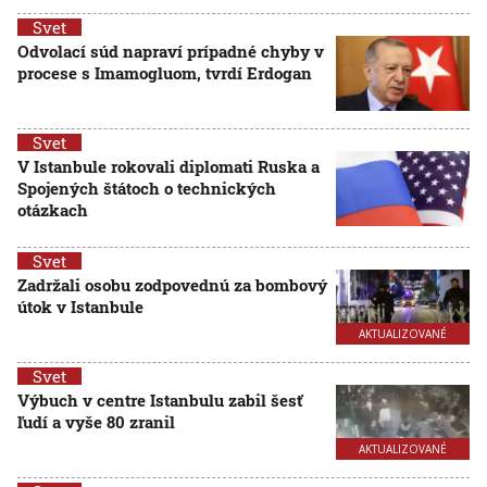
Svet
Odvolací súd napraví prípadné chyby v
procese s Imamogluom, tvrdí Erdogan
Svet
V Istanbule rokovali diplomati Ruska a
Spojených štátoch o technických
otázkach
Svet
Zadržali osobu zodpovednú za bombový
útok v Istanbule
AKTUALIZOVANÉ
Svet
Výbuch v centre Istanbulu zabil šesť
ľudí a vyše 80 zranil
AKTUALIZOVANÉ