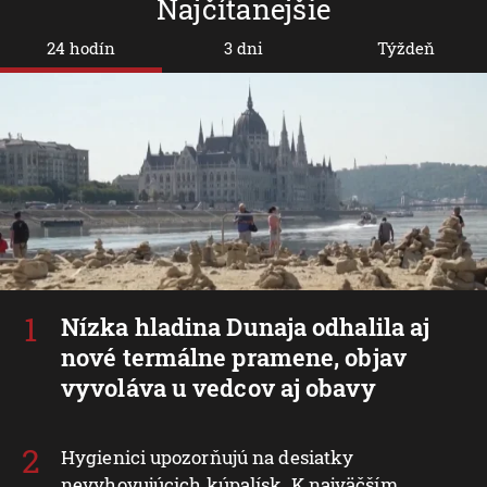
Najčítanejšie
24 hodín
3 dni
Týždeň
Nízka hladina Dunaja odhalila aj
nové termálne pramene, objav
vyvoláva u vedcov aj obavy
Hygienici upozorňujú na desiatky
nevyhovujúcich kúpalísk. K najväčším