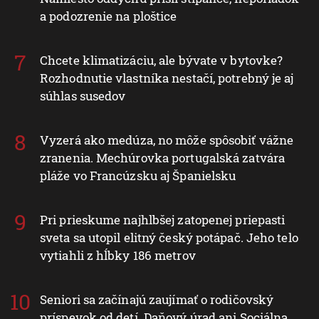
a podozrenie na ploštice
Chcete klimatizáciu, ale bývate v bytovke?
Rozhodnutie vlastníka nestačí, potrebný je aj
súhlas susedov
Vyzerá ako medúza, no môže spôsobiť vážne
zranenia. Mechúrovka portugalská zatvára
pláže vo Francúzsku aj Španielsku
Pri prieskume najhlbšej zatopenej priepasti
sveta sa utopil elitný český potápač. Jeho telo
vytiahli z hĺbky 186 metrov
Seniori sa začínajú zaujímať o rodičovský
príspevok od detí. Daňový úrad ani Sociálna