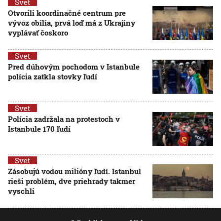
Svet
Otvorili koordinačné centrum pre
vývoz obilia, prvá loď má z Ukrajiny
vyplávať čoskoro
Svet
Pred dúhovým pochodom v Istanbule
polícia zatkla stovky ľudí
Svet
Polícia zadržala na protestoch v
Istanbule 170 ľudí
Svet
Zásobujú vodou milióny ľudí. Istanbul
rieši problém, dve priehrady takmer
vyschli