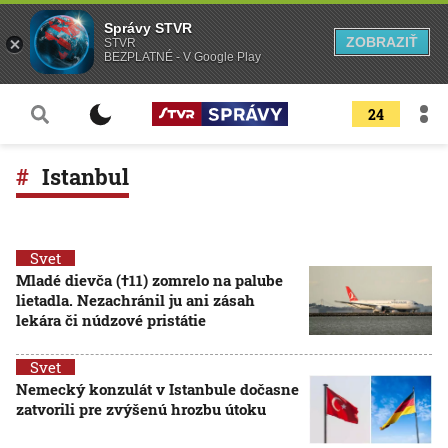
Správy STVR
ZOBRAZIŤ
STVR
BEZPLATNÉ - V Google Play
24
Istanbul
Svet
Mladé dievča (†11) zomrelo na palube
lietadla. Nezachránil ju ani zásah
lekára či núdzové pristátie
Svet
Nemecký konzulát v Istanbule dočasne
zatvorili pre zvýšenú hrozbu útoku