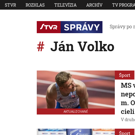
STVR
ROZHLAS
TELEVÍZIA
ARCHÍV
TV PROGR
Správy po 
Ján Volko
Šport
MS v
nepo
m. O
cieli
AKTUALIZOVANÉ
V druh
Šport