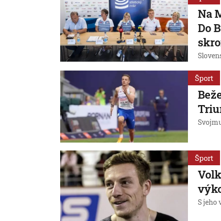
Na M
Do B
skr
Slovens
Šport
Beže
Triu
Svojmu
Šport
Volk
výko
S jeho