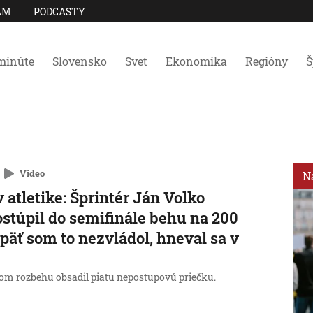
AM
PODCASTY
minúte
Slovensko
Svet
Ekonomika
Regióny
Š
Video
N
 atletike: Šprintér Ján Volko
stúpil do semifinále behu na 200
päť som to nezvládol, hneval sa v
om rozbehu obsadil piatu nepostupovú priečku.