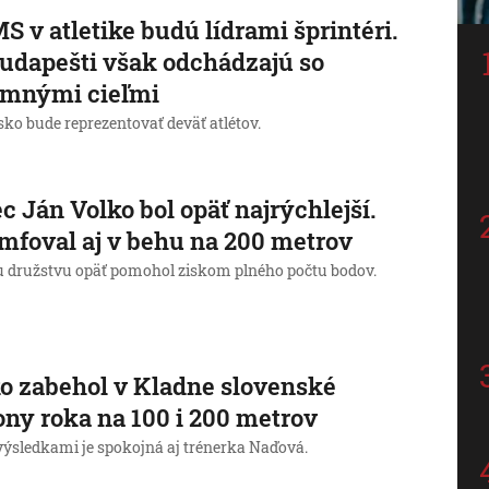
S v atletike budú lídrami šprintéri.
udapešti však odchádzajú so
omnými cieľmi
ko bude reprezentovať deväť atlétov.
c Ján Volko bol opäť najrýchlejší.
mfoval aj v behu na 200 metrov
 družstvu opäť pomohol ziskom plného počtu bodov.
o zabehol v Kladne slovenské
ny roka na 100 i 200 metrov
 výsledkami je spokojná aj trénerka Naďová.