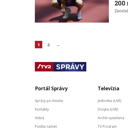
200 
Zaosta
1
2
→
Portál Správy
Televízia
Správy po minúte
Jednotka (LIVE)
Kontakty
Dvojka (LIVE)
Videá
Archív vysielania
Pošlite námet
TV Program