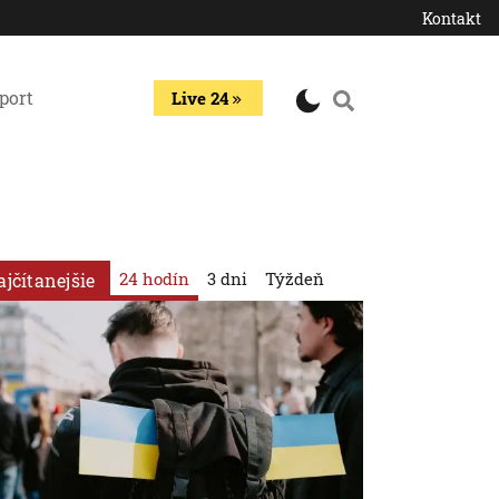
Kontakt
port
Live 24
24 hodín
3 dni
Týždeň
ajčítanejšie