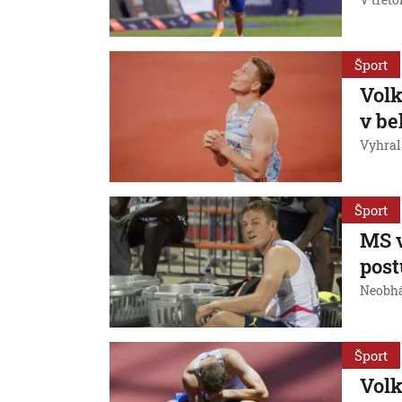
V treťo
Šport
Volk
v be
Vyhral
Šport
MS v
post
Neobhá
Šport
Volk