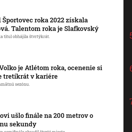
l Športovec roka 2022 získala
vá. Talentom roka je Slafkovský
a titul obhájila štvrtýkrát.
Volko je Atlétom roka, ocenenie si
e tretíkrát v kariére
pamätnú sezónu.
ovi ušlo finále na 200 metrov o
inu sekundy