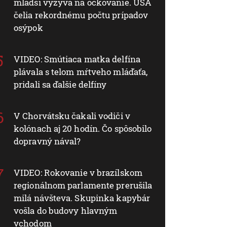
mladší vyzýva na očkovanie. USA
čelia rekordnému počtu prípadov
osýpok
VIDEO: Smútiaca matka delfína
plávala s telom mŕtveho mláďaťa,
pridali sa ďalšie delfíny
V Chorvátsku čakali vodiči v
kolónach aj 20 hodín. Čo spôsobilo
dopravný nával?
VIDEO: Rokovanie v brazílskom
regionálnom parlamente prerušila
milá návšteva. Skupinka kapybár
vošla do budovy hlavným
vchodom