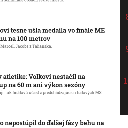
m semifinále obsadil štvrté miesto.
ovi tesne ušla medaila vo finále ME
hu na 100 metrov
 Marcell Jacobs z Talianska.
 atletike: Volkovi nestačil na
up na 60 m ani výkon sezóny
jil tak finálovú účasť z predchádzajúcich halových MS.
o nepostúpil do ďalšej fázy behu na