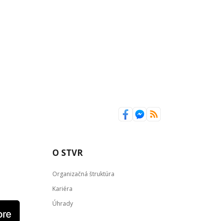
O STVR
Organizačná štruktúra
Kariéra
Úhrady