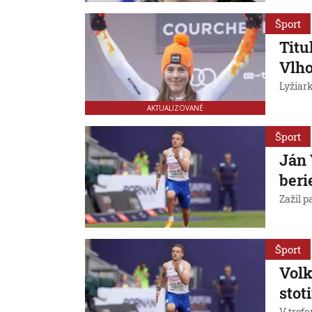
Šport
Titu
Vlho
Lyžiark
AKTUALIZOVANÉ
Šport
Ján 
beri
Zažil 
Šport
Volk
stot