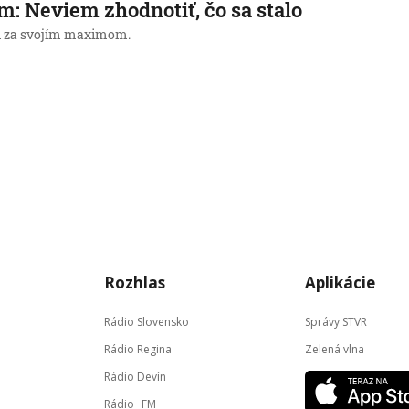
m: Neviem zhodnotiť, čo sa stalo
l za svojím maximom.
Rozhlas
Aplikácie
Rádio Slovensko
Správy STVR
Rádio Regina
Zelená vlna
Rádio Devín
Rádio _FM