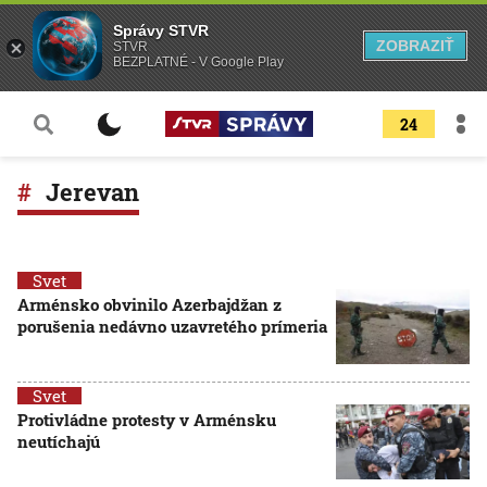
Správy STVR
ZOBRAZIŤ
STVR
BEZPLATNÉ - V Google Play
24
Jerevan
Svet
Arménsko obvinilo Azerbajdžan z
porušenia nedávno uzavretého prímeria
Svet
Protivládne protesty v Arménsku
neutíchajú