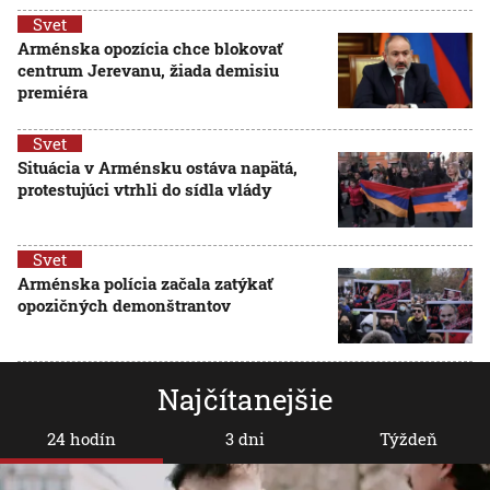
Svet
Arménska opozícia chce blokovať
centrum Jerevanu, žiada demisiu
premiéra
Svet
Situácia v Arménsku ostáva napätá,
protestujúci vtrhli do sídla vlády
Svet
Arménska polícia začala zatýkať
opozičných demonštrantov
Najčítanejšie
24 hodín
3 dni
Týždeň