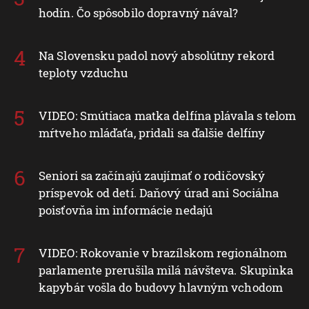
hodín. Čo spôsobilo dopravný nával?
Na Slovensku padol nový absolútny rekord
teploty vzduchu
VIDEO: Smútiaca matka delfína plávala s telom
mŕtveho mláďaťa, pridali sa ďalšie delfíny
Seniori sa začínajú zaujímať o rodičovský
príspevok od detí. Daňový úrad ani Sociálna
poisťovňa im informácie nedajú
VIDEO: Rokovanie v brazílskom regionálnom
parlamente prerušila milá návšteva. Skupinka
kapybár vošla do budovy hlavným vchodom