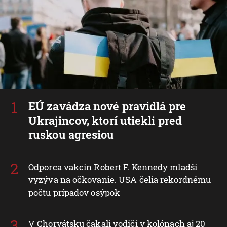
EÚ zavádza nové pravidlá pre
Ukrajincov, ktorí utiekli pred
ruskou agresiou
Odporca vakcín Robert F. Kennedy mladší
vyzýva na očkovanie. USA čelia rekordnému
počtu prípadov osýpok
V Chorvátsku čakali vodiči v kolónach aj 20