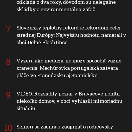
odkladá o dva roky, dôvodom sú nelegálne
skládky a environmentálna záťaž
Slovenský teplotný rekord je rekordom celej
strednej Európy: Najvyššiu hodnotu namerali v
obci Dolné Plachtince
Vyzerá ako medúza, no môže spôsobiť vážne
zranenia. Mechúrovka portugalská zatvára
pláže vo Francúzsku aj Španielsku
VIDEO: Rozsiahly požiar v Braväcove pohltil
niekoľko domov, v obci vyhlásili mimoriadnu
situáciu
Seniori sa začínajú zaujímať o rodičovský