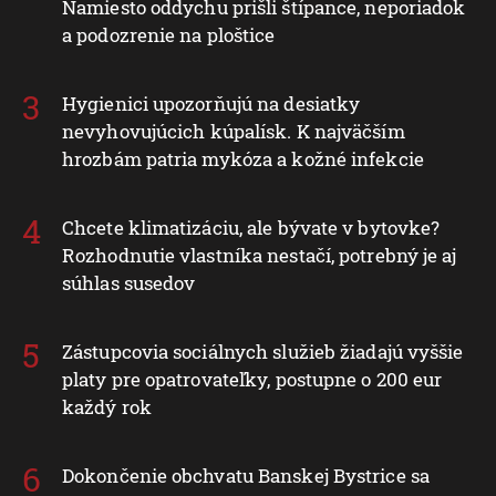
Namiesto oddychu prišli štípance, neporiadok
a podozrenie na ploštice
Hygienici upozorňujú na desiatky
nevyhovujúcich kúpalísk. K najväčším
hrozbám patria mykóza a kožné infekcie
Chcete klimatizáciu, ale bývate v bytovke?
Rozhodnutie vlastníka nestačí, potrebný je aj
súhlas susedov
Zástupcovia sociálnych služieb žiadajú vyššie
platy pre opatrovateľky, postupne o 200 eur
každý rok
Dokončenie obchvatu Banskej Bystrice sa