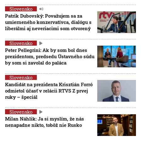
Slovensko
Patrik Dubovský: Považujem sa za
umierneného konzervatívca, dialógu s
liberálmi aj neveriacimi som otvorený
Slovensko
Peter Pellegrini: Ak by som bol dnes
prezidentom, predsedu Ústavného súdu
by som si zavolal do paláca
Slovensko
Kandidát na prezidenta Krisztián Forró
odmietol účasť v relácii RTVS Z prvej
ruky – špeciál
Slovensko
Milan Náhlik: Ja si myslím, že nás
nenapadne nikto, tobôž nie Rusko