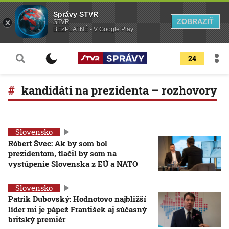
Správy STVR
ZOBRAZIŤ
STVR
BEZPLATNÉ - V Google Play
24
kandidáti na prezidenta – rozhovory
Slovensko
Róbert Švec: Ak by som bol
prezidentom, tlačil by som na
vystúpenie Slovenska z EÚ a NATO
Slovensko
Patrik Dubovský: Hodnotovo najbližší
líder mi je pápež František aj súčasný
britský premiér