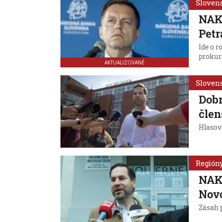
Sloven
NAK
Petr
Ide o r
prokur
AKTUALIZOVANÉ
Sloven
Dobr
člen
Hlasova
Región
NAK
Novo
Zásah p