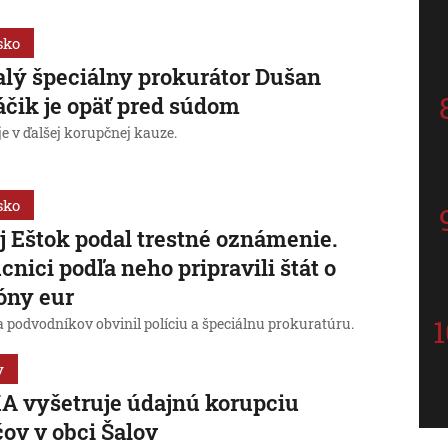
sko
lý špeciálny prokurátor Dušan
čik je opäť pred súdom
e v ďalšej korupčnej kauze.
sko
j Eštok podal trestné oznámenie.
cnici podľa neho pripravili štát o
óny eur
a podvodníkov obvinil políciu a špeciálnu prokuratúru.
y
 vyšetruje údajnú korupciu
čov v obci Šalov