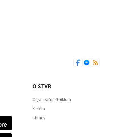
O STVR
Organizačná štruktúra
Kariéra
Úhrady