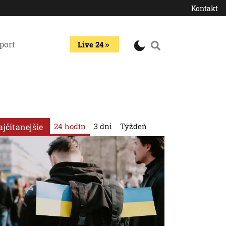
Kontakt
port
Live 24
24 hodín
3 dni
Týždeň
ajčítanejšie