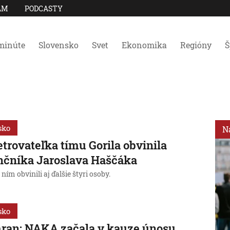
AM
PODCASTY
minúte
Slovensko
Svet
Ekonomika
Regióny
Š
sko
N
trovateľka tímu Gorila obvinila
nčníka Jaroslava Haščáka
 ním obvinili aj ďalšie štyri osoby.
sko
ran: NAKA začala v kauze únosu