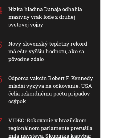
Nízka hladina Dunaja odhalila
masívny vrak lode z druhej
svetovej vojny
Nový slovenský teplotný rekord
má ešte vyššiu hodnotu, ako sa
pôvodne zdalo
Odporca vakcín Robert F. Kennedy
mladší vyzýva na očkovanie. USA
čelia rekordnému počtu prípadov
osýpok
VIDEO: Rokovanie v brazílskom
regionálnom parlamente prerušila
milá návšteva. Skupinka kapybár