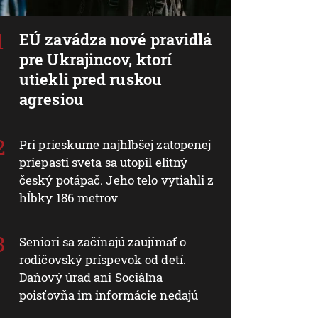
EÚ zavádza nové pravidlá
pre Ukrajincov, ktorí
utiekli pred ruskou
agresiou
Pri prieskume najhlbšej zatopenej
priepasti sveta sa utopil elitný
český potápač. Jeho telo vytiahli z
hĺbky 186 metrov
Seniori sa začínajú zaujímať o
rodičovský príspevok od detí.
Daňový úrad ani Sociálna
poisťovňa im informácie nedajú