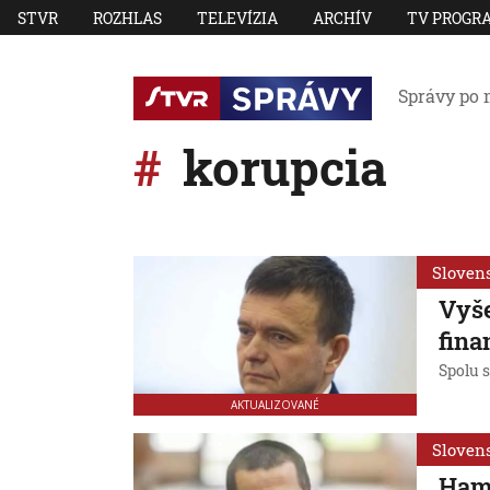
STVR
ROZHLAS
TELEVÍZIA
ARCHÍV
TV PROGR
Správy po 
korupcia
Sloven
Vyše
fina
Spolu s
AKTUALIZOVANÉ
Sloven
Ham