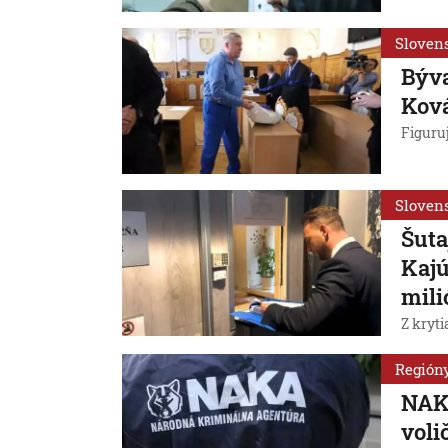
Sloven
Býva
Ková
Figuruj
Sloven
Šuta
Kajú
mili
Z kryti
Región
NAKA
voli