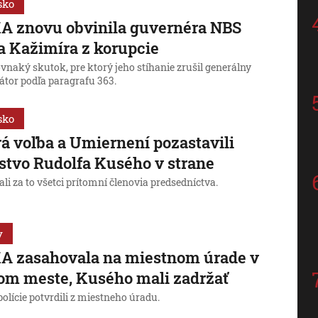
sko
A znovu obvinila guvernéra NBS
a Kažimíra z korupcie
ovnaký skutok, pre ktorý jeho stíhanie zrušil generálny
átor podľa paragrafu 363.
sko
á voľba a Umiernení pozastavili
stvo Rudolfa Kusého v strane
li za to všetci prítomní členovia predsedníctva.
y
A zasahovala na miestnom úrade v
m meste, Kusého mali zadržať
olície potvrdili z miestneho úradu.