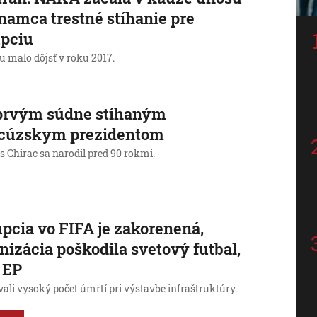
namca trestné stíhanie pre
upciu
u malo dôjsť v roku 2017.
 prvým súdne stíhaným
ncúzskym prezidentom
 Chirac sa narodil pred 90 rokmi.
pcia vo FIFA je zakorenená,
nizácia poškodila svetový futbal,
 EP
vali vysoký počet úmrtí pri výstavbe infraštruktúry.