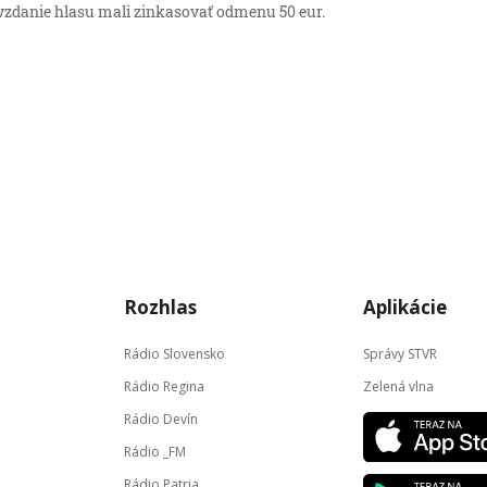
vzdanie hlasu mali zinkasovať odmenu 50 eur.
→
Rozhlas
Aplikácie
Rádio Slovensko
Správy STVR
Rádio Regina
Zelená vlna
Rádio Devín
Rádio _FM
Rádio Patria