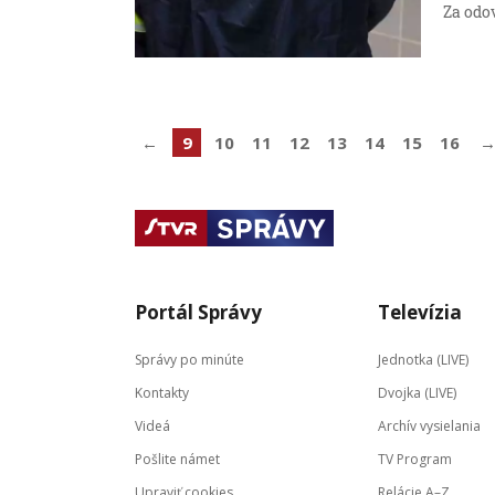
Za odo
←
9
10
11
12
13
14
15
16
Portál Správy
Televízia
Správy po minúte
Jednotka (LIVE)
Kontakty
Dvojka (LIVE)
Videá
Archív vysielania
Pošlite námet
TV Program
Upraviť cookies
Relácie A–Z