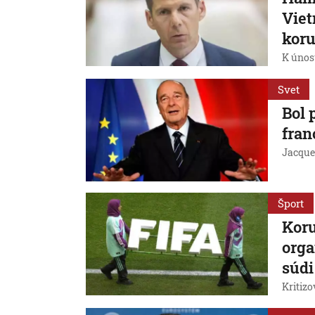
Viet
kor
K únos
Svet
Bol
fra
Jacques
Šport
Koru
orga
súdi
Kritizo