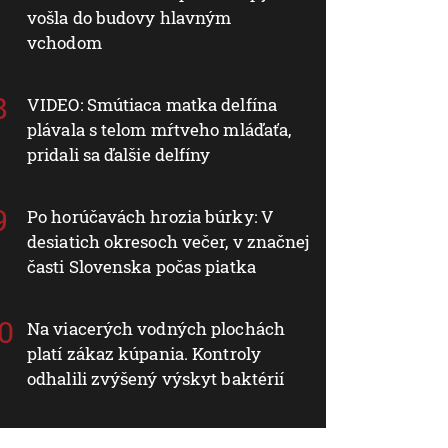
vošla do budovy hlavným
vchodom
VIDEO: Smútiaca matka delfína
plávala s telom mŕtveho mláďaťa,
pridali sa ďalšie delfíny
Po horúčavách hrozia búrky: V
desiatich okresoch večer, v značnej
časti Slovenska počas piatka
Na viacerých vodných plochách
platí zákaz kúpania. Kontroly
odhalili zvýšený výskyt baktérií