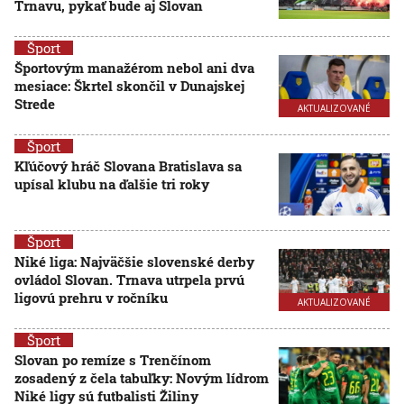
Trnavu, pykať bude aj Slovan
Šport
Športovým manažérom nebol ani dva
mesiace: Škrtel skončil v Dunajskej
Strede
AKTUALIZOVANÉ
Šport
Kľúčový hráč Slovana Bratislava sa
upísal klubu na ďalšie tri roky
Šport
Niké liga: Najväčšie slovenské derby
ovládol Slovan. Trnava utrpela prvú
ligovú prehru v ročníku
AKTUALIZOVANÉ
Šport
Slovan po remíze s Trenčínom
zosadený z čela tabuľky: Novým lídrom
Niké ligy sú futbalisti Žiliny