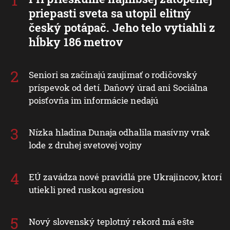
priepasti sveta sa utopil elitný
český potápač. Jeho telo vytiahli z
hĺbky 186 metrov
Seniori sa začínajú zaujímať o rodičovský
príspevok od detí. Daňový úrad ani Sociálna
poisťovňa im informácie nedajú
Nízka hladina Dunaja odhalila masívny vrak
lode z druhej svetovej vojny
EÚ zavádza nové pravidlá pre Ukrajincov, ktorí
utiekli pred ruskou agresiou
Nový slovenský teplotný rekord má ešte