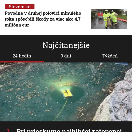
Slovensko
Povodne v druhej polovici minulého
roka spôsobili škody za viac ako 4,7
milióna eur
Najčítanejšie
24 hodín
3 dni
Týždeň
Pri prieskume najhlbšej zatopenej