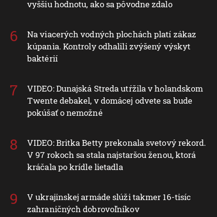
vyššiu hodnotu, ako sa pôvodne zdalo
Na viacerých vodných plochách platí zákaz
kúpania. Kontroly odhalili zvýšený výskyt
baktérií
VIDEO: Dunajská Streda utŕžila v holandskom
Twente debakel, v domácej odvete sa bude
pokúšať o nemožné
VIDEO: Britka Betty prekonala svetový rekord.
V 97 rokoch sa stala najstaršou ženou, ktorá
kráčala po krídle lietadla
V ukrajinskej armáde slúži takmer 16-tisíc
zahraničných dobrovoľníkov