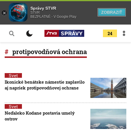
Správy STVR
ZOBRAZIŤ
STVR
BEZPLATNÉ - V Google Play
24
protipovodňová ochrana
Svet
Ikonické benátske námestie zaplavilo
aj napriek protipovodňovej ochrane
Svet
Neďaleko Kodane postavia umelý
ostrov