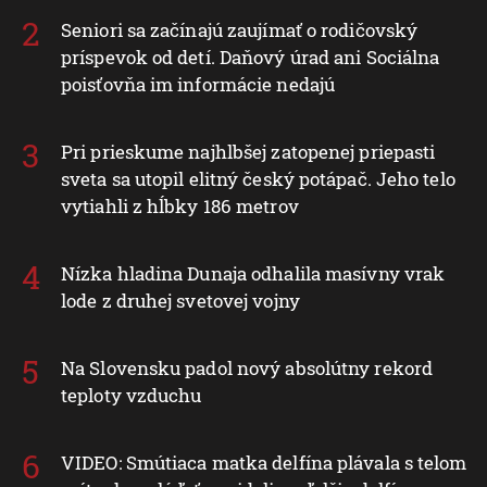
Seniori sa začínajú zaujímať o rodičovský
príspevok od detí. Daňový úrad ani Sociálna
poisťovňa im informácie nedajú
Pri prieskume najhlbšej zatopenej priepasti
sveta sa utopil elitný český potápač. Jeho telo
vytiahli z hĺbky 186 metrov
Nízka hladina Dunaja odhalila masívny vrak
lode z druhej svetovej vojny
Na Slovensku padol nový absolútny rekord
teploty vzduchu
VIDEO: Smútiaca matka delfína plávala s telom