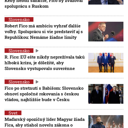
Keby neboli sankcie, Fico by zvažoval
spoluprácu s Ruskom
Slovensko
Robert Fico má ambíciu vyhrať ďalšie
voľby. Spoluprácu si vie predstaviť aj s
Republikou: Nemáme žiadne limity
Slovensko
R. Fico: EÚ ešte nikdy neprežívala takú
hlbokú krízu, je dôležité, aby
Slovensko vystupovalo suverénne
Slovensko
Fico po stretnutí s Babišom: Slovensko
obnoví spoločné rokovania s českou
vládou, najbližšie bude v Česku
Svet
Maďarský opozičný líder Magyar žiada
Fica, aby stiahol novelu zákona o