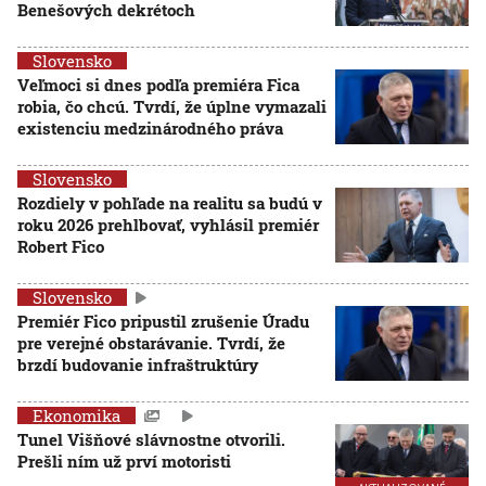
Benešových dekrétoch
Slovensko
Veľmoci si dnes podľa premiéra Fica
robia, čo chcú. Tvrdí, že úplne vymazali
existenciu medzinárodného práva
Slovensko
Rozdiely v pohľade na realitu sa budú v
roku 2026 prehlbovať, vyhlásil premiér
Robert Fico
Slovensko
Premiér Fico pripustil zrušenie Úradu
pre verejné obstarávanie. Tvrdí, že
brzdí budovanie infraštruktúry
Ekonomika
Tunel Višňové slávnostne otvorili.
Prešli ním už prví motoristi