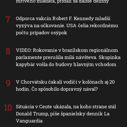
mŕtveho mláďaťa, pridali sa ďalšie delfíny
Odporca vakcín Robert F. Kennedy mladší
vyzýva na očkovanie. USA čelia rekordnému
počtu prípadov osýpok
VIDEO: Rokovanie v brazílskom regionálnom
parlamente prerušila milá návšteva. Skupinka
kapybár vošla do budovy hlavným vchodom
V Chorvátsku čakali vodiči v kolónach aj 20
hodín. Čo spôsobilo dopravný nával?
Situácia v Ceute ukázala, na koho strane stál
Donald Trump, píše španielsky denník La
Vanguardia