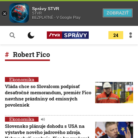
Správy STVR
ZOBRAZIŤ
STVR
BEZPLATNÉ - V Google Play
24
Robert Fico
Ekonomika
Vláda chce so Slovalcom podpísať
desaťročné memorandum, premiér Fico
navrhne prázdniny od emisných
povoleniek
Ekonomika
Slovensko plánuje dohodu s USA na
výstavbe nového jadrového zdroja.