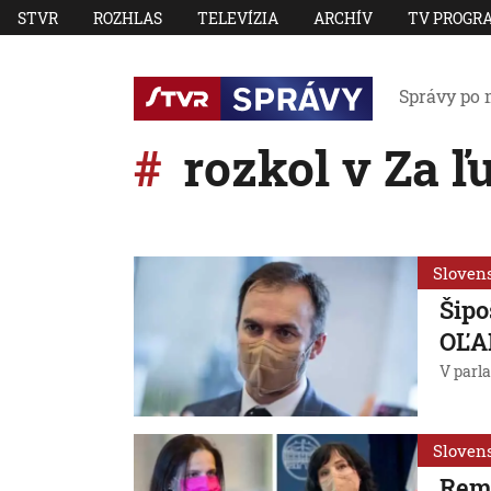
STVR
ROZHLAS
TELEVÍZIA
ARCHÍV
TV PROGR
Správy po 
rozkol v Za ľ
Sloven
Šipo
OĽA
V parla
Sloven
Remi