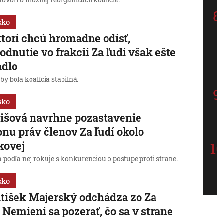
hovorí o možnej reorganizácii koalície.
sko
torí chcú hromadne odísť,
odnutie vo frakcii Za ľudí však ešte
adlo
by bola koalícia stabilná.
sko
išová navrhne pozastavenie
nu práv členov Za ľudí okolo
kovej
 podľa nej rokuje s konkurenciou o postupe proti strane.
sko
tišek Majerský odchádza zo Za
. Nemieni sa pozerať, čo sa v strane