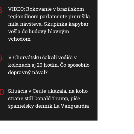
VIDEO: Rokovanie v brazílskom
regionálnom parlamente prerušila
milá návšteva. Skupinka kapybár
vošla do budovy hlavným
vchodom
V Chorvátsku čakali vodiči v
kolónach aj 20 hodín. Čo spôsobilo
dopravný nával?
Situácia v Ceute ukázala, na koho
strane stál Donald Trump, píše
španielsky denník La Vanguardia