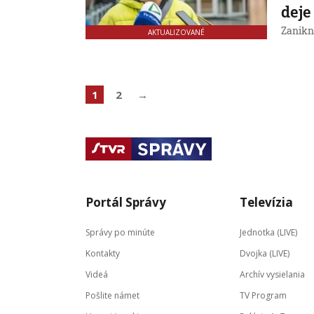
deje
Zanikn
AKTUALIZOVANÉ
1
2
→
Portál Správy
Televízia
Správy po minúte
Jednotka (LIVE)
Kontakty
Dvojka (LIVE)
Videá
Archív vysielania
Pošlite námet
TV Program