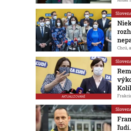
Kollár 
Sloven
Niek
rozh
nep
Chcú, a
Sloven
Rem
výko
Kolí
Frakcia
AKTUALIZOVANÉ
Sloven
Fran
ľudí