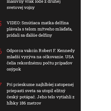
masívny vrak lode z druhej
svetovej vojny
VIDEO: Smútiaca matka delfína
plávala s telom mŕtveho mláďaťa,
pridali sa ďalšie delfíny
Odporca vakcín Robert F. Kennedy
mladší vyzýva na očkovanie. USA
čelia rekordnému počtu prípadov
osýpok
Pri prieskume najhlbšej zatopenej
priepasti sveta sa utopil elitný
český potápač. Jeho telo vytiahli z
hĺbky 186 metrov