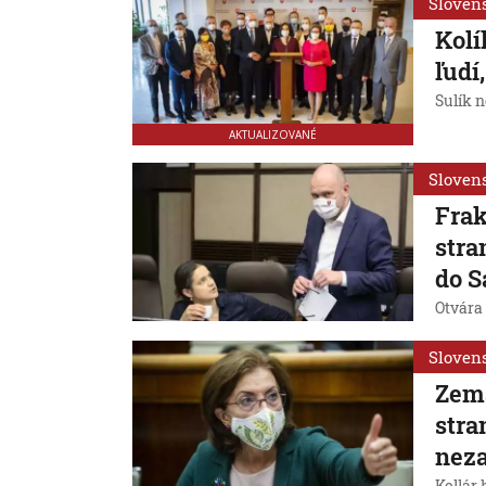
Sloven
Kolí
ľudí
Sulík 
AKTUALIZOVANÉ
Sloven
Frak
stra
do S
Otvára 
Sloven
Zema
stra
nez