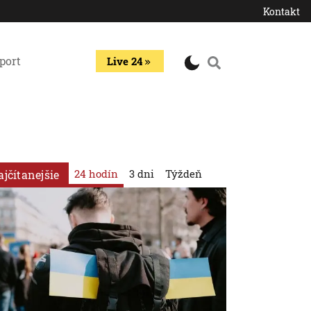
Kontakt
port
Live 24
24 hodín
3 dni
Týždeň
ajčítanejšie