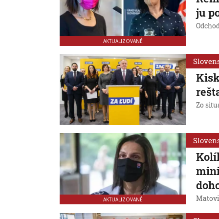
ju p
Odchod
AKTUALIZOVANÉ
Sloven
Kisk
rešt
Zo sit
Sloven
Kolí
mini
doho
Matovič
AKTUALIZOVANÉ