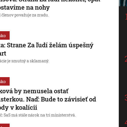
ostavíme na nohy
 členov považuje za zradu.
sko
a: Strane Za ľudí želám úspešný
art
uácie je smutný a sklamaný.
sko
ková by nemusela ostať
sterkou. Naď: Bude to závisieť od
dy v koalícii
: SaS má stále nárok na tri ministerstvá.