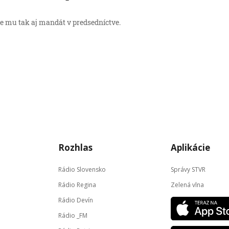
e mu tak aj mandát v predsedníctve.
Rozhlas
Aplikácie
Rádio Slovensko
Správy STVR
Rádio Regina
Zelená vlna
Rádio Devín
Rádio _FM