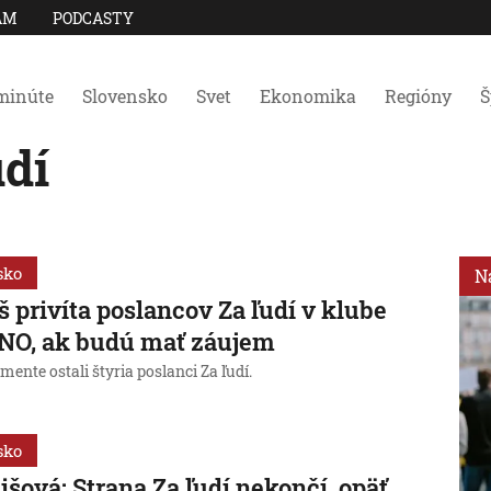
AM
PODCASTY
minúte
Slovensko
Svet
Ekonomika
Regióny
Š
udí
sko
N
š privíta poslancov Za ľudí v klube
NO, ak budú mať záujem
mente ostali štyria poslanci Za ľudí.
sko
šová: Strana Za ľudí nekončí, opäť