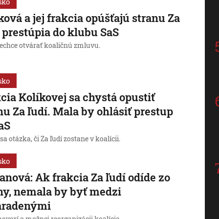
sko
ková a jej frakcia opúšťajú stranu Za
, prestúpia do klubu SaS
nechce otvárať koaličnú zmluvu.
sko
cia Kolíkovej sa chystá opustiť
nu Za ľudí. Mala by ohlásiť prestup
aS
sa otázka, či Za ľudí zostane v koalícii.
sko
nová: Ak frakcia Za ľudí odíde zo
ny, nemala by byť medzi
aradenými