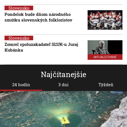
Slovensko
Pondelok bude dňom národného
smútku slovenských folkloristov
Slovensko
Zomrel spoluzakadateľ SĽUK-u Juraj
Kubánka
AKTUALIZOVANÉ
Najčítanejšie
24 hodín
3 dni
Týždeň