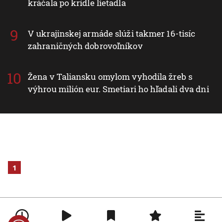
kráčala po krídle lietadla
V ukrajinskej armáde slúži takmer 16-tisíc
zahraničných dobrovoľníkov
Žena v Taliansku omylom vyhodila žreb s
výhrou milión eur. Smetiari ho hľadali dva dni
1