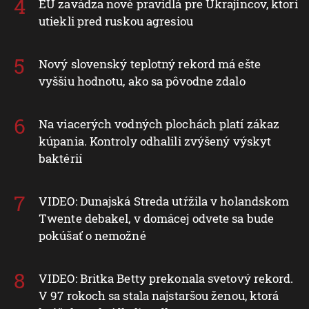
EÚ zavádza nové pravidlá pre Ukrajincov, ktorí
utiekli pred ruskou agresiou
Nový slovenský teplotný rekord má ešte
vyššiu hodnotu, ako sa pôvodne zdalo
Na viacerých vodných plochách platí zákaz
kúpania. Kontroly odhalili zvýšený výskyt
baktérií
VIDEO: Dunajská Streda utŕžila v holandskom
Twente debakel, v domácej odvete sa bude
pokúšať o nemožné
VIDEO: Britka Betty prekonala svetový rekord.
V 97 rokoch sa stala najstaršou ženou, ktorá