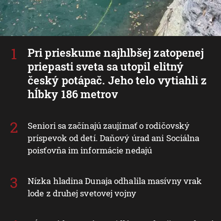
Pri prieskume najhlbšej zatopenej
priepasti sveta sa utopil elitný
český potápač. Jeho telo vytiahli z
hĺbky 186 metrov
Seniori sa začínajú zaujímať o rodičovský
príspevok od detí. Daňový úrad ani Sociálna
poisťovňa im informácie nedajú
Nízka hladina Dunaja odhalila masívny vrak
lode z druhej svetovej vojny