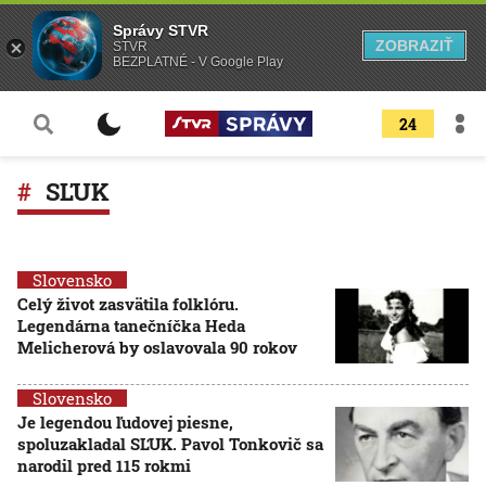
Správy STVR
ZOBRAZIŤ
STVR
BEZPLATNÉ - V Google Play
24
SĽUK
Slovensko
Celý život zasvätila folklóru.
Legendárna tanečníčka Heda
Melicherová by oslavovala 90 rokov
Slovensko
Je legendou ľudovej piesne,
spoluzakladal SĽUK. Pavol Tonkovič sa
narodil pred 115 rokmi