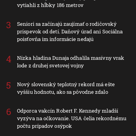
vytiahli z hĺbky 186 metrov
Seniori sa začínajú zaujímať o rodičovský
príspevok od detí. Daňový úrad ani Sociálna
poisťovňa im informácie nedajú
Nízka hladina Dunaja odhalila masívny vrak
lode z druhej svetovej vojny
Nový slovenský teplotný rekord má ešte
vyššiu hodnotu, ako sa pôvodne zdalo
Odporca vakcín Robert F. Kennedy mladší
vyzýva na očkovanie. USA čelia rekordnému
počtu prípadov osýpok