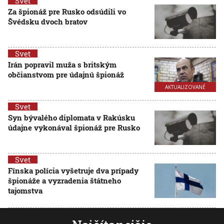
Svet
Za špionáž pre Rusko odsúdili vo
Švédsku dvoch bratov
Svet
Irán popravil muža s britským
občianstvom pre údajnú špionáž
AKTUALIZOVANÉ
Svet
Syn bývalého diplomata v Rakúsku
údajne vykonával špionáž pre Rusko
Svet
Fínska polícia vyšetruje dva prípady
špionáže a vyzradenia štátneho
tajomstva