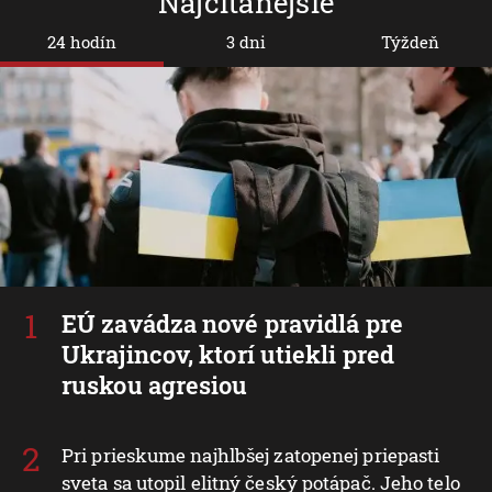
Najčítanejšie
24 hodín
3 dni
Týždeň
EÚ zavádza nové pravidlá pre
Ukrajincov, ktorí utiekli pred
ruskou agresiou
Pri prieskume najhlbšej zatopenej priepasti
sveta sa utopil elitný český potápač. Jeho telo