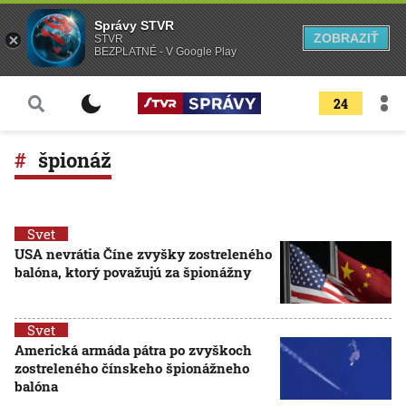
Správy STVR
ZOBRAZIŤ
STVR
BEZPLATNÉ - V Google Play
24
špionáž
Svet
USA nevrátia Číne zvyšky zostreleného
balóna, ktorý považujú za špionážny
Svet
Americká armáda pátra po zvyškoch
zostreleného čínskeho špionážneho
balóna