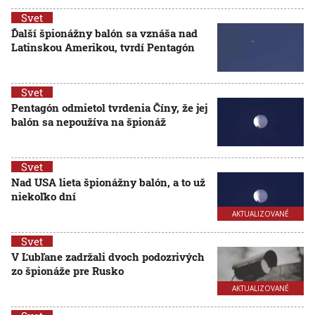
Svet
Ďalší špionážny balón sa vznáša nad
Latinskou Amerikou, tvrdí Pentagón
Svet
Pentagón odmietol tvrdenia Číny, že jej
balón sa nepoužíva na špionáž
Svet
Nad USA lieta špionážny balón, a to už
niekoľko dní
AKTUALIZOVANÉ
Svet
V Ľubľane zadržali dvoch podozrivých
zo špionáže pre Rusko
AKTUALIZOVANÉ