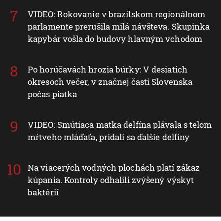
VIDEO: Rokovanie v brazílskom regionálnom
parlamente prerušila milá návšteva. Skupinka
kapybár vošla do budovy hlavným vchodom
Po horúčavách hrozia búrky: V desiatich
okresoch večer, v značnej časti Slovenska
počas piatka
VIDEO: Smútiaca matka delfína plávala s telom
mŕtveho mláďaťa, pridali sa ďalšie delfíny
Na viacerých vodných plochách platí zákaz
kúpania. Kontroly odhalili zvýšený výskyt
baktérií