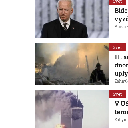
Svet
Bide
vyzd
Amerika
Svet
11. 
dňom
uply
Zahnylo
Svet
V US
tero
Zahynul