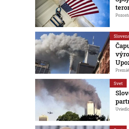
tero
Pozosta
Sloven
Čapu
výro
Upoz
Premié
Svet
Slov
part
Uviedl