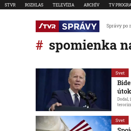
STVR
ROZHLAS
TELEVÍZIA
ARCHÍV
TV PROGR
Správy po 
spomienka na 
Svet
Bide
útok
Dodal, 
terori
Svet
Spoj