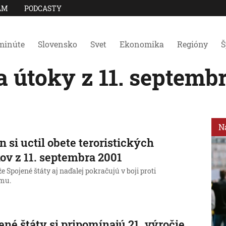
AM
PODCASTY
minúte
Slovensko
Svet
Ekonomika
Regióny
Š
útoky z 11. septembr
N
n si uctil obete teroristických
ov z 11. septembra 2001
že Spojené štáty aj naďalej pokračujú v boji proti
zmu.
ené štáty si pripomínajú 21. výročie