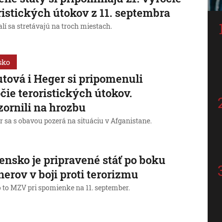
ristických útokov z 11. septembra
lí sa stretávajú na troch miestach.
sko
tová i Heger si pripomenuli
čie teroristických útokov.
ornili na hrozbu
r sa s obavou pozerá na situáciu v Afganistane.
ensko je pripravené stáť po boku
nerov v boji proti terorizmu
o to MZV pri spomienke na 11. september.