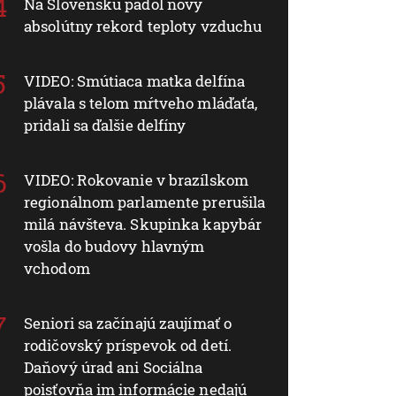
Na Slovensku padol nový
absolútny rekord teploty vzduchu
VIDEO: Smútiaca matka delfína
plávala s telom mŕtveho mláďaťa,
pridali sa ďalšie delfíny
VIDEO: Rokovanie v brazílskom
regionálnom parlamente prerušila
milá návšteva. Skupinka kapybár
vošla do budovy hlavným
vchodom
Seniori sa začínajú zaujímať o
rodičovský príspevok od detí.
Daňový úrad ani Sociálna
poisťovňa im informácie nedajú