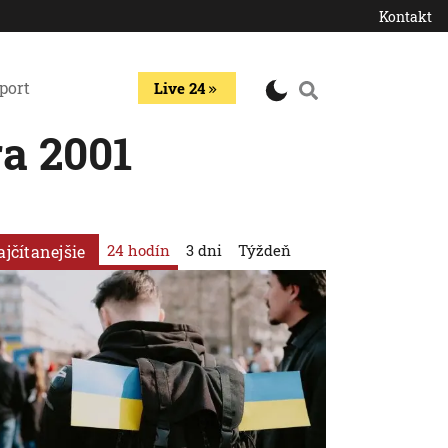
Kontakt
port
Live 24
a 2001
24 hodín
3 dni
Týždeň
ajčítanejšie