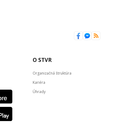
O STVR
Organizačná štruktúra
Kariéra
Úhrady