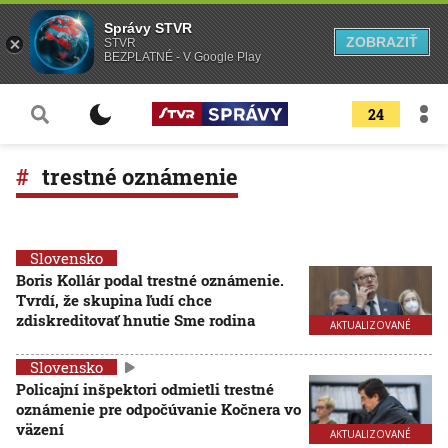
Správy STVR
ZOBRAZIŤ
STVR
BEZPLATNÉ - V Google Play
24
trestné oznámenie
Slovensko
Boris Kollár podal trestné oznámenie.
Tvrdí, že skupina ľudí chce
zdiskreditovať hnutie Sme rodina
AKTUALIZOVANÉ
Slovensko
Policajní inšpektori odmietli trestné
oznámenie pre odpočúvanie Kočnera vo
väzení
AKTUALIZOVANÉ