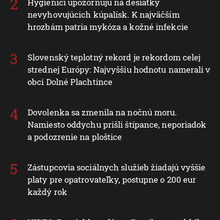
Hygienici upozorňujú na desiatky
nevyhovujúcich kúpalísk. K najväčším
hrozbám patria mykóza a kožné infekcie
Slovenský teplotný rekord je rekordom celej
strednej Európy: Najvyššiu hodnotu namerali v
obci Dolné Plachtince
Dovolenka sa zmenila na nočnú moru.
Namiesto oddychu prišli štípance, neporiadok
a podozrenie na ploštice
Zástupcovia sociálnych služieb žiadajú vyššie
platy pre opatrovateľky, postupne o 200 eur
každý rok