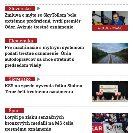
Slovensko
Zmluva o mýte so SkyTollom bola
extrémne predražená, tvrdí premiér
Ódor. Avizuje trestné oznámenie
AKTUALIZOVANÉ
Ekonomika
Pre machinácie s mýtnym systémom
podali trestné oznámenie. Únia
autodopravcov sa chce stretnúť s
predsedom vlády
Slovensko
KSS na zjazde vyvesila fotku Stalina.
Teraz čelí trestnému oznámeniu
Šport
Lotyši po zisku senzačných
bronzových medailí na MS čelia
trestnému oznámeniu