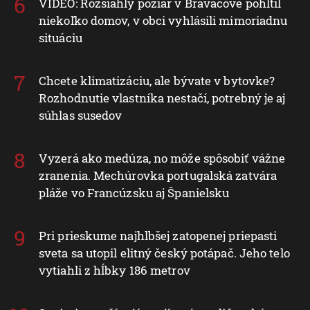
VIDEO: Rozsiahly požiar v Braväcove pohltil
niekoľko domov, v obci vyhlásili mimoriadnu
situáciu
Chcete klimatizáciu, ale bývate v bytovke?
Rozhodnutie vlastníka nestačí, potrebný je aj
súhlas susedov
Vyzerá ako medúza, no môže spôsobiť vážne
zranenia. Mechúrovka portugalská zatvára
pláže vo Francúzsku aj Španielsku
Pri prieskume najhlbšej zatopenej priepasti
sveta sa utopil elitný český potápač. Jeho telo
vytiahli z hĺbky 186 metrov