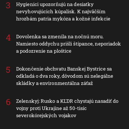
Hygienici upozorňujú na desiatky
nevyhovujúcich kúpalísk. K najväčším
hrozbám patria mykóza a kožné infekcie
Dovolenka sa zmenila na nočnú moru.
Namiesto oddychu prišli štípance, neporiadok
a podozrenie na ploštice
Dokončenie obchvatu Banskej Bystrice sa
odkladá o dva roky, dôvodom sú nelegálne
skládky a environmentálna záťaž
Zelenskyj: Rusko a KĽDR chystajú nasadiť do
vojny proti Ukrajine až 50-tisíc
severokórejských vojakov