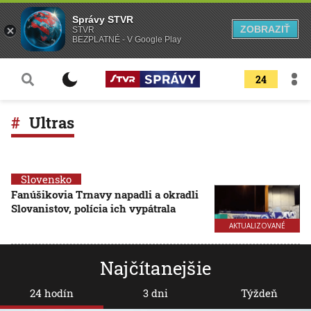
Správy STVR
ZOBRAZIŤ
STVR
BEZPLATNÉ - V Google Play
24
Ultras
Slovensko
Fanúšikovia Trnavy napadli a okradli
Slovanistov, polícia ich vypátrala
AKTUALIZOVANÉ
Najčítanejšie
24 hodín
3 dni
Týždeň