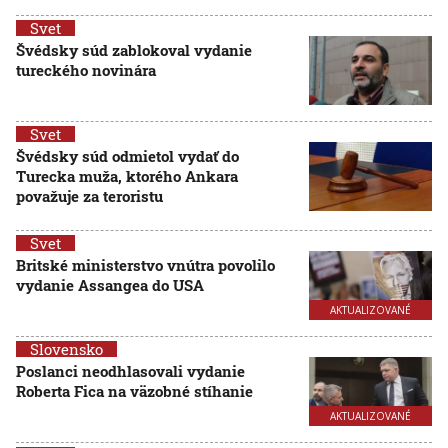
Svet
Švédsky súd zablokoval vydanie
tureckého novinára
Svet
Švédsky súd odmietol vydať do
Turecka muža, ktorého Ankara
považuje za teroristu
Svet
Britské ministerstvo vnútra povolilo
vydanie Assangea do USA
AKTUALIZOVANÉ
Slovensko
Poslanci neodhlasovali vydanie
Roberta Fica na väzobné stíhanie
AKTUALIZOVANÉ