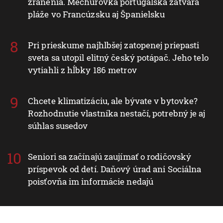
zranenia. Mechúrovka portugalská zatvára
pláže vo Francúzsku aj Španielsku
Pri prieskume najhlbšej zatopenej priepasti
sveta sa utopil elitný český potápač. Jeho telo
vytiahli z hĺbky 186 metrov
Chcete klimatizáciu, ale bývate v bytovke?
Rozhodnutie vlastníka nestačí, potrebný je aj
súhlas susedov
Seniori sa začínajú zaujímať o rodičovský
príspevok od detí. Daňový úrad ani Sociálna
poisťovňa im informácie nedajú