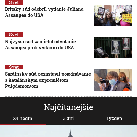
Svet
Britský súd odobril vydanie Juliana
Assangea do USA
Svet
Najvyšší súd zamietol odvolanie
Assangea proti vydaniu do USA
Svet
Sardínsky súd pozastavil pojednávanie
s katalánskym expremiérom
Puigdemontom
Najčítanejšie
24 hodín
3 dni
Týždeň