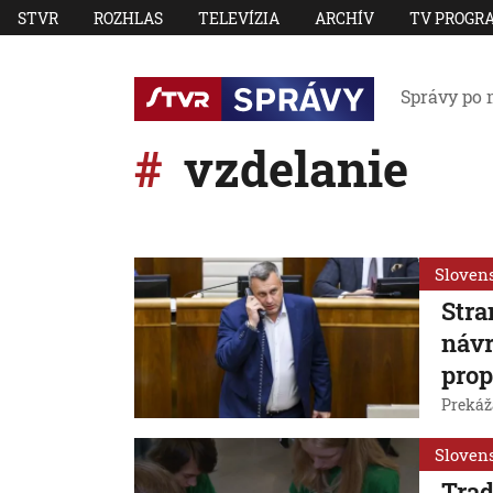
STVR
ROZHLAS
TELEVÍZIA
ARCHÍV
TV PROGR
Správy po 
vzdelanie
Sloven
Stra
náv
prop
Prekáž
Sloven
Trad