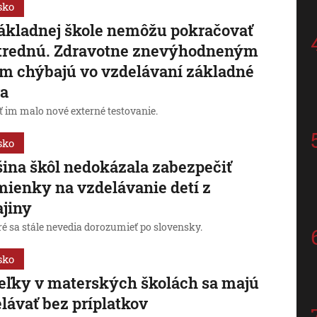
sko
ákladnej škole nemôžu pokračovať
strednú. Zdravotne znevýhodneným
m chýbajú vo vzdelávaní základné
va
 im malo nové externé testovanie.
sko
ina škôl nedokázala zabezpečiť
ienky na vzdelávanie detí z
jiny
ré sa stále nevedia dorozumieť po slovensky.
sko
eľky v materských školách sa majú
lávať bez príplatkov