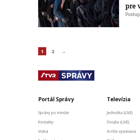
pre 
Postup 
1
2
→
Portál Správy
Televízia
Správy po minúte
Jednotka (LIVE)
Kontakty
Dvojka (LIVE)
Videá
Archív vysielania