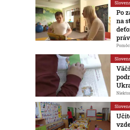
Sloven
Po z
na 
deťo
prá
Pomôcť
Sloven
Väčš
podm
Ukra
Niekto
Sloven
Učit
vzde