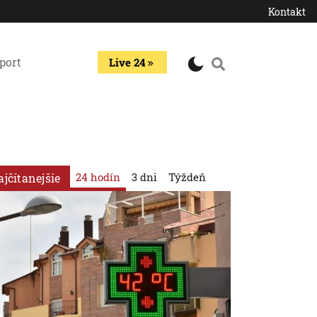
Kontakt
port
Live 24
24 hodín
3 dni
Týždeň
ajčítanejšie