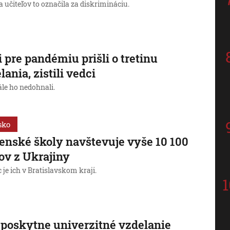
učiteľov to označila za diskrimináciu.
i pre pandémiu prišli o tretinu
lania, zistili vedci
ále ho nedohnali.
sko
enské školy navštevuje vyše 10 100
ov z Ukrajiny
 je ich v Bratislavskom kraji.
 poskytne univerzitné vzdelanie