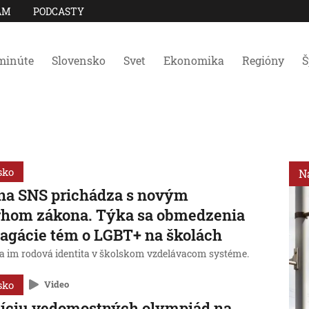
AM
PODCASTY
minúte
Slovensko
Svet
Ekonomika
Regióny
Š
sko
N
na SNS prichádza s novým
rhom zákona. Týka sa obmedzenia
agácie tém o LGBT+ na školách
a im rodová identita v školskom vzdelávacom systéme.
sko
Video
íciu vedomostných olympiád na