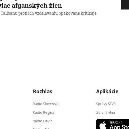
viac afganských žien
Talibanu proti ich vzdelávaniu opakovane kritizuje.
Rozhlas
Aplikácie
Rádio Slovensko
Správy STVR
Rádio Regina
Zelená vlna
Rádio Devín