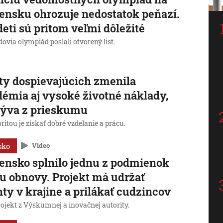
ensku ohrozuje nedostatok peňazí.
deti sú pritom veľmi dôležité
ovia olympiád poslali otvorený list.
ty dospievajúcich zmenila
émia aj vysoké životné náklady,
lýva z prieskumu
oritou je získať dobré vzdelanie a prácu.
sko
Video
ensko splnilo jednu z podmienok
u obnovy. Projekt má udržať
nty v krajine a prilákať cudzincov
rojekt z Výskumnej a inovačnej autority.