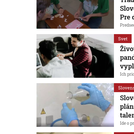
Slov
Pre 
Predsed
Svet
Živo
pand
vyp
Ich pri
Sloven
Slov
plán
tale
Ide o p