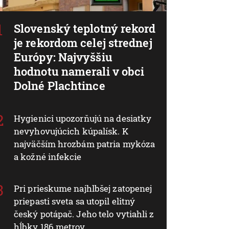
Slovenský teplotný rekord
je rekordom celej strednej
Európy: Najvyššiu
hodnotu namerali v obci
Dolné Plachtince
Hygienici upozorňujú na desiatky
nevyhovujúcich kúpalísk. K
najväčším hrozbám patria mykóza
a kožné infekcie
Pri prieskume najhlbšej zatopenej
priepasti sveta sa utopil elitný
český potápač. Jeho telo vytiahli z
hĺbky 186 metrov