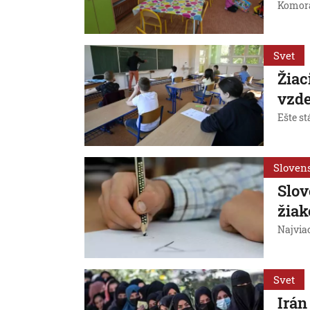
Komora 
Svet
Žiac
vzde
Ešte st
Sloven
Slov
žiak
Najviac
Svet
Irán