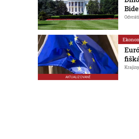
Bid
Odvráti
Ekono
Euró
fišk
Krajin
AKTUALIZOVANÉ