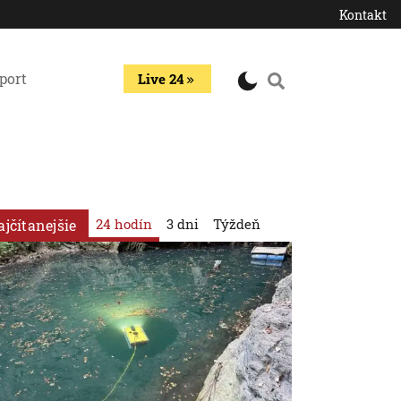
Kontakt
port
Live 24
24 hodín
3 dni
Týždeň
ajčítanejšie