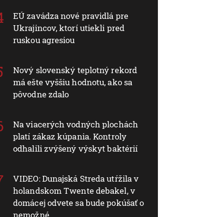
EÚ zavádza nové pravidlá pre
Ukrajincov, ktorí utiekli pred
ruskou agresiou
Nový slovenský teplotný rekord
má ešte vyššiu hodnotu, ako sa
pôvodne zdalo
Na viacerých vodných plochách
platí zákaz kúpania. Kontroly
odhalili zvýšený výskyt baktérií
VIDEO: Dunajská Streda utŕžila v
holandskom Twente debakel, v
domácej odvete sa bude pokúšať o
nemožné