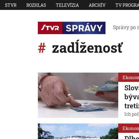
STVR
ROZHLAS
TELEVÍZIA
ARCHÍV
TV PROGR
Správy po 
zadĺženosť
Ekono
Slov
býva
tret
Ich poč
Ekono
Dlho