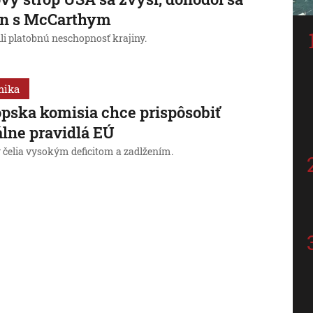
en s McCarthym
li platobnú neschopnosť krajiny.
mika
pska komisia chce prispôsobiť
álne pravidlá EÚ
y čelia vysokým deficitom a zadlžením.