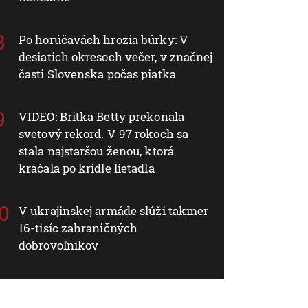
Po horúčavách hrozia búrky: V
desiatich okresoch večer, v značnej
časti Slovenska počas piatka
VIDEO: Britka Betty prekonala
svetový rekord. V 97 rokoch sa
stala najstaršou ženou, ktorá
kráčala po krídle lietadla
V ukrajinskej armáde slúži takmer
16-tisíc zahraničných
dobrovoľníkov