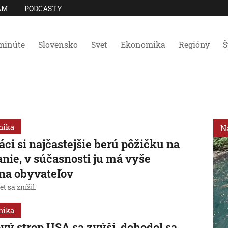
AM
PODCASTY
minúte
Slovensko
Svet
Ekonomika
Regióny
Š
mika
N
áci si najčastejšie berú pôžičku na
nie, v súčasnosti ju má vyše
ina obyvateľov
et sa znížil.
mika
vý strop USA sa zvýši, dohodol sa