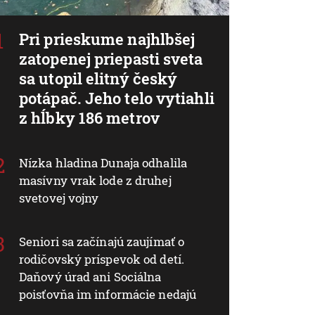
Pri prieskume najhlbšej
zatopenej priepasti sveta
sa utopil elitný český
potápač. Jeho telo vytiahli
z hĺbky 186 metrov
Nízka hladina Dunaja odhalila
masívny vrak lode z druhej
svetovej vojny
Seniori sa začínajú zaujímať o
rodičovský príspevok od detí.
Daňový úrad ani Sociálna
poisťovňa im informácie nedajú