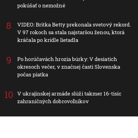
pokúšať o nemožné
VIDEO: Britka Betty prekonala svetový rekord.
V 97 rokoch sa stala najstaršou ženou, ktorá
kráčala po krídle lietadla
Po horúčavách hrozia búrky: V desiatich
okresoch večer, v značnej časti Slovenska
počas piatka
V ukrajinskej armáde slúži takmer 16-tisíc
zahraničných dobrovoľníkov