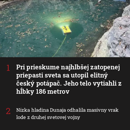
Pri prieskume najhlbšej zatopenej
priepasti sveta sa utopil elitný
český potápač. Jeho telo vytiahli z
hĺbky 186 metrov
Nízka hladina Dunaja odhalila masívny vrak
lode z druhej svetovej vojny