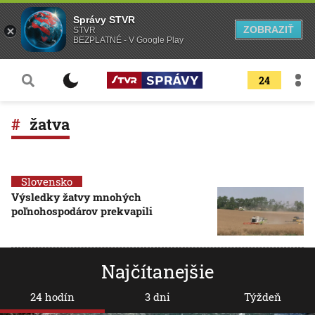
Správy STVR
ZOBRAZIŤ
STVR
BEZPLATNÉ - V Google Play
24
žatva
Slovensko
Výsledky žatvy mnohých
poľnohospodárov prekvapili
Najčítanejšie
24 hodín
3 dni
Týždeň