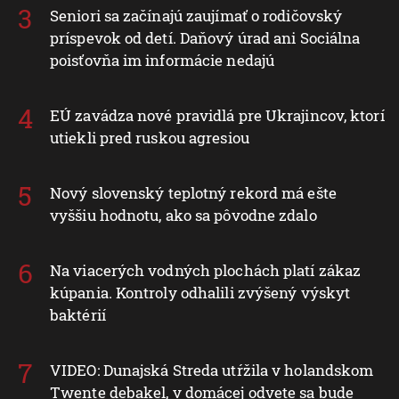
Seniori sa začínajú zaujímať o rodičovský
príspevok od detí. Daňový úrad ani Sociálna
poisťovňa im informácie nedajú
EÚ zavádza nové pravidlá pre Ukrajincov, ktorí
utiekli pred ruskou agresiou
Nový slovenský teplotný rekord má ešte
vyššiu hodnotu, ako sa pôvodne zdalo
Na viacerých vodných plochách platí zákaz
kúpania. Kontroly odhalili zvýšený výskyt
baktérií
VIDEO: Dunajská Streda utŕžila v holandskom
Twente debakel, v domácej odvete sa bude