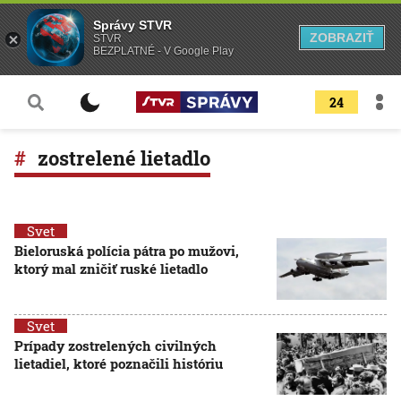
Správy STVR
ZOBRAZIŤ
STVR
BEZPLATNÉ - V Google Play
24
zostrelené lietadlo
Svet
Bieloruská polícia pátra po mužovi,
ktorý mal zničiť ruské lietadlo
Svet
Prípady zostrelených civilných
lietadiel, ktoré poznačili históriu