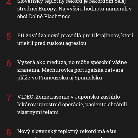
Slovenský teplotný rekord je rekordom celej
strednej Európy: Najvyššiu hodnotu namerali v
obci Dolné Plachtince
EÚ zavádza nové pravidlá pre Ukrajincov, ktorí
utiekli pred ruskou agresiou
Vyzerá ako medúza, no môže spôsobiť vážne
zranenia. Mechúrovka portugalská zatvára
pláže vo Francúzsku aj Španielsku
VIDEO: Zemetrasenie v Japonsku zastihlo
lekárov uprostred operácie, pacienta chránili
vlastnými telami
Nový slovenský teplotný rekord má ešte