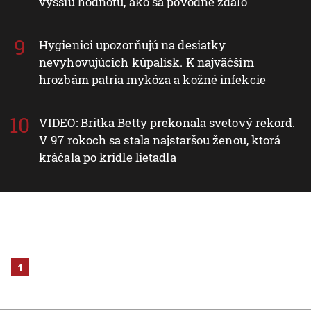
vyššiu hodnotu, ako sa pôvodne zdalo
Hygienici upozorňujú na desiatky
nevyhovujúcich kúpalísk. K najväčším
hrozbám patria mykóza a kožné infekcie
VIDEO: Britka Betty prekonala svetový rekord.
V 97 rokoch sa stala najstaršou ženou, ktorá
kráčala po krídle lietadla
1