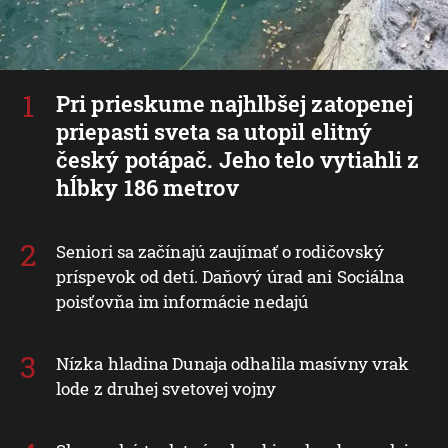
Pri prieskume najhlbšej zatopenej
priepasti sveta sa utopil elitný
český potápač. Jeho telo vytiahli z
hĺbky 186 metrov
Seniori sa začínajú zaujímať o rodičovský
príspevok od detí. Daňový úrad ani Sociálna
poisťovňa im informácie nedajú
Nízka hladina Dunaja odhalila masívny vrak
lode z druhej svetovej vojny