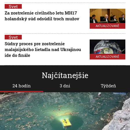
Svet
Za zostrelenie civilného letu MH17
holandský súd odsúdil troch mužov
AKTUALIZOVANÉ
Svet
Súdny proces pre zostrelenie
malajzijského lietadla nad Ukrajinou
ide do finále
AKTUALIZOVANÉ
Najčítanejšie
24 hodín
3 dni
Týždeň