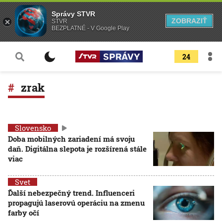
Správy STVR
ZOBRAZIŤ
STVR
BEZPLATNÉ - V Google Play
24
zrak
Slovensko
Doba mobilných zariadení má svoju
daň. Digitálna slepota je rozšírená stále
viac
Svet
Ďalší nebezpečný trend. Influenceri
propagujú laserovú operáciu na zmenu
farby očí