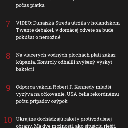
počas piatka
VIDEO: Dunajská Streda utŕžila v holandskom
Twente debakel, v domácej odvete sa bude
pokúšať o nemožné
Na viacerých vodných plochách platí zákaz
kúpania. Kontroly odhalili zvýšený výskyt
baktérií
Odporca vakcín Robert F. Kennedy mladší
vyzýva na očkovanie. USA čelia rekordnému
počtu prípadov osýpok
Ukrajine dochádzajú rakety protivzdušnej
obrany. Má dve možnosti, ako situáciu riešiť,