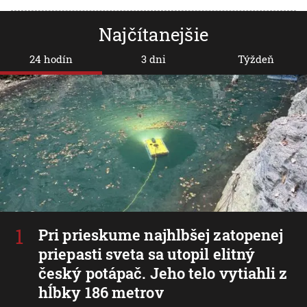
Najčítanejšie
24 hodín
3 dni
Týždeň
Pri prieskume najhlbšej zatopenej
priepasti sveta sa utopil elitný
český potápač. Jeho telo vytiahli z
hĺbky 186 metrov