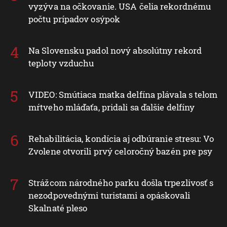
vyzýva na očkovanie. USA čelia rekordnému
počtu prípadov osýpok
Na Slovensku padol nový absolútny rekord
teploty vzduchu
VIDEO: Smútiaca matka delfína plávala s telom
mŕtveho mláďaťa, pridali sa ďalšie delfíny
Rehabilitácia, kondícia aj odbúranie stresu: Vo
Zvolene otvorili prvý celoročný bazén pre psy
Strážcom národného parku došla trpezlivosť s
nezodpovednými turistami a opáskovali
Skalnaté pleso