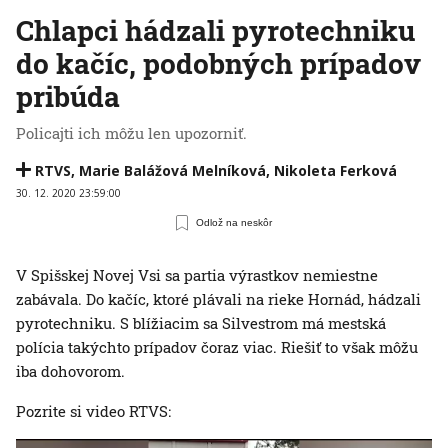
Chlapci hádzali pyrotechniku
do kačíc, podobných prípadov
pribúda
Policajti ich môžu len upozorniť.
RTVS
,
Marie Balážová Melníková
,
Nikoleta Ferková
30. 12. 2020 23:59:00
Odlož na neskôr
V Spišskej Novej Vsi sa partia výrastkov nemiestne
zabávala. Do kačíc, ktoré plávali na rieke Hornád, hádzali
pyrotechniku. S blížiacim sa Silvestrom má mestská
polícia takýchto prípadov čoraz viac. Riešiť to však môžu
iba dohovorom.
Pozrite si video RTVS: