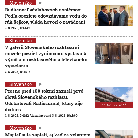
Slovensko
Budúcnosť závlahových systémov:
Podľa opozície odovzdávame vodu do
rúk šejkov, vláda hovorí o zavádzaní
3. 8. 2026, 11:41:42
Slovensko
V galérii Slovenského rozhlasu si
môžete pozrieť výnimočnú výstavu k
výročiam rozhlasového a televízneho
vysielania
3. 8. 2026, 10:45:16
Slovensko
Presne pred 100 rokmi zazneli prvé
slová Slovenského rozhlasu.
Odštartovali Rádiožurnál, ktorý žije
AKTUALIZOVANÉ
dodnes
3. 8. 2026, 9:41:12
Aktualizované:
3. 8. 2026, 16:18:00
Slovensko
Majiteľ auta zaplatí, aj keď za volantom