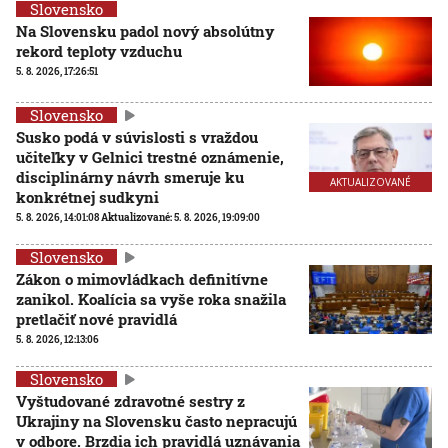
Slovensko
Na Slovensku padol nový absolútny
rekord teploty vzduchu
5. 8. 2026, 17:26:51
Slovensko
Susko podá v súvislosti s vraždou
učiteľky v Gelnici trestné oznámenie,
disciplinárny návrh smeruje ku
AKTUALIZOVANÉ
konkrétnej sudkyni
5. 8. 2026, 14:01:08
Aktualizované:
5. 8. 2026, 19:09:00
Slovensko
Zákon o mimovládkach definitívne
zanikol. Koalícia sa vyše roka snažila
pretlačiť nové pravidlá
5. 8. 2026, 12:13:06
Slovensko
Vyštudované zdravotné sestry z
Ukrajiny na Slovensku často nepracujú
v odbore. Brzdia ich pravidlá uznávania