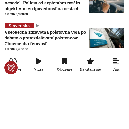
nesedel. Polícia od septembra rozšíri
objektívnu zodpovednosť na cestách
3. 8. 2026, 7:00:00
Slovensko
Všeobecná zdravotná poisťovňa volá po
debate o prerozdeľovaní poistencov:
Chceme iba férovosť
3. 8. 2026, 6:00:00
Slovensko
Ambasáda USA sa presťahuje,
Viac
Videá
Odložené
Najčítanejšie
Po minúte
Američania si chcú v Bratislave
postaviť novú budovu
2. 8. 2026, 20:19:59
Slovensko
Intímne fotografie a nevhodné správy:
Bývalý poslanec Hnutia Slovensko sa
dostal do pozornosti českých lovcov
pedofilov
2. 8. 2026, 19:28:09