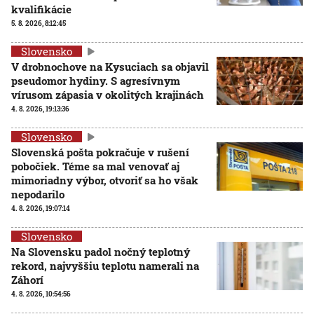
kvalifikácie
5. 8. 2026, 8:12:45
Slovensko
V drobnochove na Kysuciach sa objavil
pseudomor hydiny. S agresívnym
vírusom zápasia v okolitých krajinách
4. 8. 2026, 19:13:36
Slovensko
Slovenská pošta pokračuje v rušení
pobočiek. Téme sa mal venovať aj
mimoriadny výbor, otvoriť sa ho však
nepodarilo
4. 8. 2026, 19:07:14
Slovensko
Na Slovensku padol nočný teplotný
rekord, najvyššiu teplotu namerali na
Záhorí
4. 8. 2026, 10:54:56