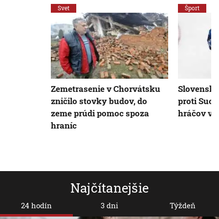
Svet
Šport
Zemetrasenie v Chorvátsku
Slovenskí 
zničilo stovky budov, do
proti Suo
zeme prúdi pomoc spoza
hráčov vr
hraníc
Najčítanejšie
24 hodín
3 dni
Týždeň