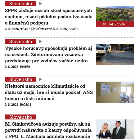
Slovensko
SPPK zisťuje rozsah škôd spôsobených
suchom, rezort pôdohospodárstva žiada
o finančnú podporu
AKTUALIZOVANÉ
4. 8. 2026, 9:53:07
Aktualizované:
4. 8. 2026, 19:38:00
Slovensko
Vysoké horúčavy spôsobujú problém aj
na cestách: Zdeformovaná vozovka
predstavuje pre vodičov väčšie riziko
3. 8. 2026, 19:11:50
Slovensko
Niektoré nemocnice klimatizácie od
štátu už majú, iné si musia počkať. ANS
hovorí o diskriminácii
3. 8. 2026, 19:05:43
Slovensko
M. Šimkovičová avizuje postihy, ak sa
potvrdí nahrávka z kauzy odpočúvania
v FPU. L. Machala odmieta rozdávanie