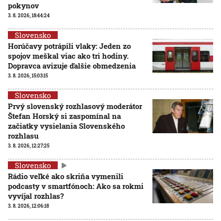
pokynov
3. 8. 2026, 18:44:24
Slovensko
Horúčavy potrápili vlaky: Jeden zo
spojov meškal viac ako tri hodiny.
Dopravca avizuje ďalšie obmedzenia
3. 8. 2026, 15:03:15
Slovensko
Prvý slovenský rozhlasový moderátor
Štefan Horský si zaspomínal na
začiatky vysielania Slovenského
rozhlasu
3. 8. 2026, 12:27:25
Slovensko
Rádio veľké ako skriňa vymenili
podcasty v smartfónoch: Ako sa rokmi
vyvíjal rozhlas?
3. 8. 2026, 12:06:18