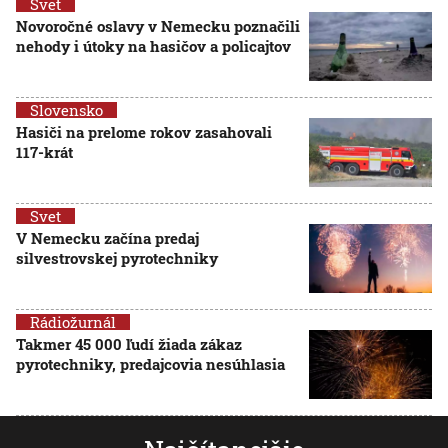
Svet
Novoročné oslavy v Nemecku poznačili
nehody i útoky na hasičov a policajtov
Slovensko
Hasiči na prelome rokov zasahovali
117-krát
Svet
V Nemecku začína predaj
silvestrovskej pyrotechniky
Rádiožurnál
Takmer 45 000 ľudí žiada zákaz
pyrotechniky, predajcovia nesúhlasia