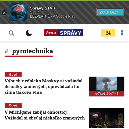
Správy STVR
ZOBRAZIŤ
STVR
BEZPLATNÉ - V Google Play
24
pyrotechnika
Svet
Výbuch neďaleko Moskvy si vyžiadal
desiatky zranených, sprevádzala ho
silná tlaková vlna
AKTUALIZOVANÉ
Svet
V Michigane zabíjal ohňostroj.
Vyžiadal si obeť aj niekoľko zranených