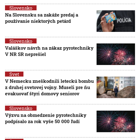
Slovensko
Na Slovensku sa zakáže predaj a
používanie niektorých petárd
Slovensko
Valáškov návrh na zákaz pyrotechniky
V NR SR neprešiel
Svet
V Nemecku zneškodnili leteckú bombu
z druhej svetovej vojny. Museli pre ňu
evakuovať štyri domovy seniorov
Slovensko
Výzvu na obmedzenie pyrotechniky
podpísalo za rok vyše 50 000 ľudí