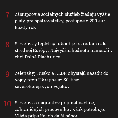
Zástupcovia sociálnych služieb žiadajú vyššie
platy pre opatrovateľky, postupne o 200 eur
každý rok
Slovenský teplotný rekord je rekordom celej
strednej Európy: Najvyššiu hodnotu namerali v
obci Dolné Plachtince
Zelenskyj: Rusko a KĽDR chystajú nasadiť do
vojny proti Ukrajine až 50-tisíc
severokórejských vojakov
Slovensko migrantov prijímať nechce,
zahraničných pracovníkov však potrebuje.
Vláda pripúšťa ich ďalší nábor