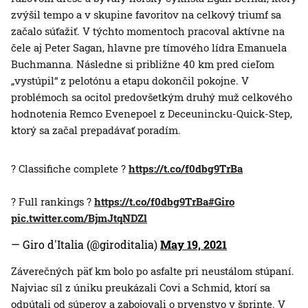
zvýšil tempo a v skupine favoritov na celkový triumf sa
začalo súťažiť. V týchto momentoch pracoval aktívne na
čele aj Peter Sagan, hlavne pre tímového lídra Emanuela
Buchmanna. Následne si približne 40 km pred cieľom
„vystúpil“ z pelotónu a etapu dokončil pokojne. V
problémoch sa ocitol predovšetkým druhý muž celkového
hodnotenia Remco Evenepoel z Deceunincku-Quick-Step,
ktorý sa začal prepadávať poradím.
? Classifiche complete ?
https://t.co/f0dbg9TrBa
? Full rankings ?
https://t.co/f0dbg9TrBa
#Giro
pic.twitter.com/BjmJtqNDZl
— Giro d'Italia (@giroditalia)
May 19, 2021
Záverečných päť km bolo po asfalte pri neustálom stúpaní.
Najviac síl z úniku preukázali Covi a Schmid, ktorí sa
odpútali od súperov a zabojovali o prvenstvo v šprinte. V