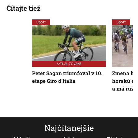
Čítajte tiež
Šport
Šport
AKTUALIZOVANÉ
Peter Sagan triumfoval v 10.
Zmena lídr
etape Giro d’Italia
horskú et
a má ružo
Najčítanejšie