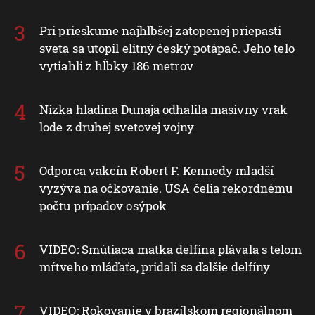
Pri prieskume najhlbšej zatopenej priepasti
sveta sa utopil elitný český potápač. Jeho telo
vytiahli z hĺbky 186 metrov
Nízka hladina Dunaja odhalila masívny vrak
lode z druhej svetovej vojny
Odporca vakcín Robert F. Kennedy mladší
vyzýva na očkovanie. USA čelia rekordnému
počtu prípadov osýpok
VIDEO: Smútiaca matka delfína plávala s telom
mŕtveho mláďaťa, pridali sa ďalšie delfíny
VIDEO: Rokovanie v brazílskom regionálnom