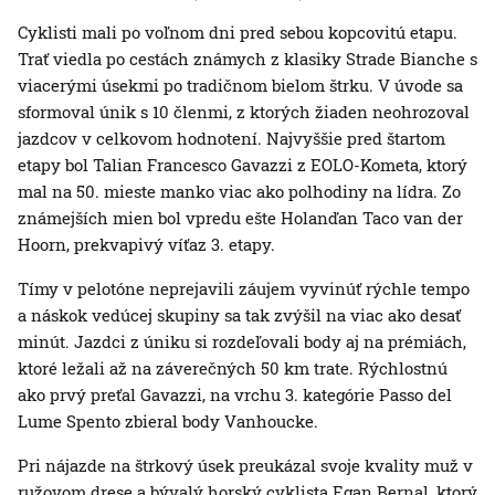
Cyklisti mali po voľnom dni pred sebou kopcovitú etapu.
Trať viedla po cestách známych z klasiky Strade Bianche s
viacerými úsekmi po tradičnom bielom štrku. V úvode sa
sformoval únik s 10 členmi, z ktorých žiaden neohrozoval
jazdcov v celkovom hodnotení. Najvyššie pred štartom
etapy bol Talian Francesco Gavazzi z EOLO-Kometa, ktorý
mal na 50. mieste manko viac ako polhodiny na lídra. Zo
známejších mien bol vpredu ešte Holanďan Taco van der
Hoorn, prekvapivý víťaz 3. etapy.
Tímy v pelotóne neprejavili záujem vyvinúť rýchle tempo
a náskok vedúcej skupiny sa tak zvýšil na viac ako desať
minút. Jazdci z úniku si rozdeľovali body aj na prémiách,
ktoré ležali až na záverečných 50 km trate. Rýchlostnú
ako prvý preťal Gavazzi, na vrchu 3. kategórie Passo del
Lume Spento zbieral body Vanhoucke.
Pri nájazde na štrkový úsek preukázal svoje kvality muž v
ružovom drese a bývalý horský cyklista Egan Bernal, ktorý