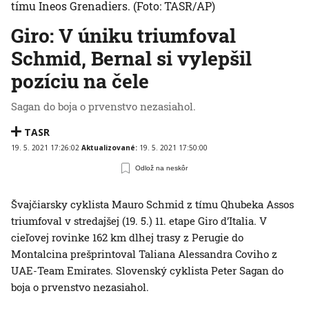
tímu Ineos Grenadiers.
(Foto: TASR/AP)
Giro: V úniku triumfoval
Schmid, Bernal si vylepšil
pozíciu na čele
Sagan do boja o prvenstvo nezasiahol.
TASR
19. 5. 2021 17:26:02
Aktualizované:
19. 5. 2021 17:50:00
Odlož na neskôr
Švajčiarsky cyklista Mauro Schmid z tímu Qhubeka Assos
triumfoval v stredajšej (19. 5.) 11. etape Giro d’Italia. V
cieľovej rovinke 162 km dlhej trasy z Perugie do
Montalcina prešprintoval Taliana Alessandra Coviho z
UAE-Team Emirates. Slovenský cyklista Peter Sagan do
boja o prvenstvo nezasiahol.