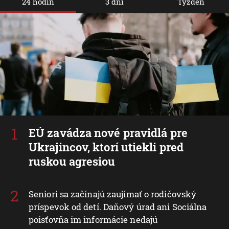
24 hodín
3 dni
Týždeň
EÚ zavádza nové pravidlá pre
Ukrajincov, ktorí utiekli pred
ruskou agresiou
Seniori sa začínajú zaujímať o rodičovský
príspevok od detí. Daňový úrad ani Sociálna
poisťovňa im informácie nedajú