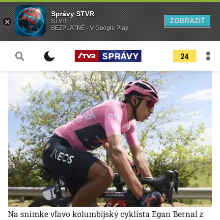
Správy STVR
ZOBRAZIŤ
STVR
BEZPLATNÉ - V Google Play
24
Na snímke vľavo kolumbijský cyklista Egan Bernal z