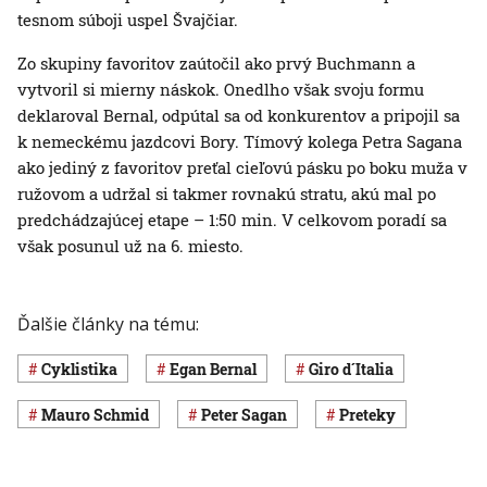
tesnom súboji uspel Švajčiar.
Zo skupiny favoritov zaútočil ako prvý Buchmann a
vytvoril si mierny náskok. Onedlho však svoju formu
deklaroval Bernal, odpútal sa od konkurentov a pripojil sa
k nemeckému jazdcovi Bory. Tímový kolega Petra Sagana
ako jediný z favoritov preťal cieľovú pásku po boku muža v
ružovom a udržal si takmer rovnakú stratu, akú mal po
predchádzajúcej etape – 1:50 min. V celkovom poradí sa
však posunul už na 6. miesto.
Ďalšie články na tému:
Cyklistika
Egan Bernal
Giro d´Italia
Mauro Schmid
Peter Sagan
preteky