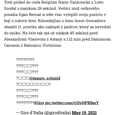
Tretí prišiel do cieľa Belgičan Harm Vanhoucke z Lotto
Soudal s mankom 26 sekúnd. Vedúci muž celkového
poradia Egan Bernal si ešte viac vylepšil svoju pozíciu v
boji o ružový dres. Kolumbijčan z tímu Ineos-Grenadiers
obsadil 11. priečku ako najlepší z jazdcov, ktorý sa nevydali
do úniku. Na čele tak má už náskok 45 sekúnd pred
Alexandrom Vlasovom z Astany a 1:12 min pred Damianom
Carusom z Bahrainu-Victorious.
??????????
????⬜️⬜️????
????⬜️⬜️????
?⬜️⬜️⬜️
@mauro_schmid
?⬜️⬜️⬜️⬜️⬜️⬜️⬜️⬜️?
????⬜️⬜️????
????⬜️⬜️????
??????????
#Giro
pic.twitter.com/r1DvHPK8mY
— Giro d'Italia (@giroditalia)
May 19, 2021