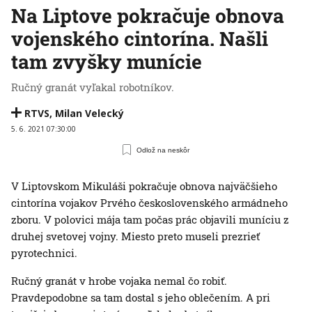
Na Liptove pokračuje obnova
vojenského cintorína. Našli
tam zvyšky munície
Ručný granát vyľakal robotníkov.
RTVS
,
Milan Velecký
5. 6. 2021 07:30:00
Odlož na neskôr
V Liptovskom Mikuláši pokračuje obnova najväčšieho
cintorína vojakov Prvého československého armádneho
zboru. V polovici mája tam počas prác objavili muníciu z
druhej svetovej vojny. Miesto preto museli prezrieť
pyrotechnici.
Ručný granát v hrobe vojaka nemal čo robiť.
Pravdepodobne sa tam dostal s jeho oblečením. A pri