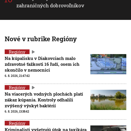
zahraničných dobrovoľníkov
Nové v rubrike Regióny
Regióny
Na kúpalisku v Diakovciach malo
zdravotné ťažkosti 16 ľudí, osem ich
skončilo v nemocnici
6. 8. 2026, 21:47:42
Regióny
Na viacerých vodných plochách platí
zákaz kúpania. Kontroly odhalili
zvýšený výskyt baktérií
6. 8. 2026, 13:38:42
Regióny
Kriminalisti vyšetrujú útok na taxikára