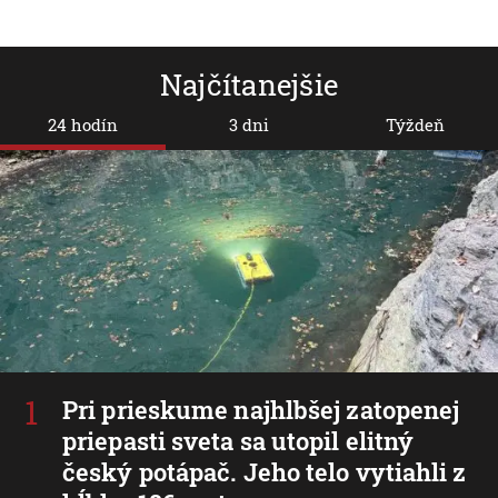
Najčítanejšie
24 hodín
3 dni
Týždeň
Pri prieskume najhlbšej zatopenej
priepasti sveta sa utopil elitný
český potápač. Jeho telo vytiahli z