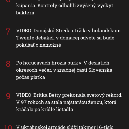
kúpania. Kontroly odhalili zvýšený výskyt
baktérií
VIDEO: Dunajská Streda utŕžila v holandskom
Twente debakel, v domácej odvete sa bude
pokúšať o nemožné
Po horúčavách hrozia búrky: V desiatich
okresoch večer, v značnej časti Slovenska
počas piatka
VIDEO: Britka Betty prekonala svetový rekord.
V 97 rokoch sa stala najstaršou ženou, ktorá
kráčala po krídle lietadla
V ukrajinskej armáde slúži takmer 16-tisíc