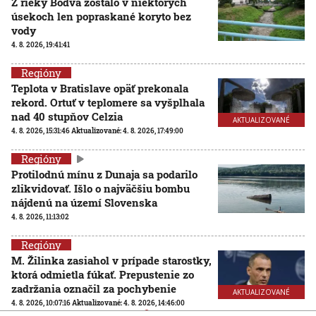
Z rieky Bodva zostalo v niektorých
úsekoch len popraskané koryto bez
vody
4. 8. 2026, 19:41:41
Regióny
Teplota v Bratislave opäť prekonala
rekord. Ortuť v teplomere sa vyšplhala
nad 40 stupňov Celzia
AKTUALIZOVANÉ
4. 8. 2026, 15:31:46
Aktualizované:
4. 8. 2026, 17:49:00
Regióny
Protilodnú mínu z Dunaja sa podarilo
zlikvidovať. Išlo o najväčšiu bombu
nájdenú na území Slovenska
4. 8. 2026, 11:13:02
Regióny
M. Žilinka zasiahol v prípade starostky,
ktorá odmietla fúkať. Prepustenie zo
zadržania označil za pochybenie
AKTUALIZOVANÉ
4. 8. 2026, 10:07:16
Aktualizované:
4. 8. 2026, 14:46:00