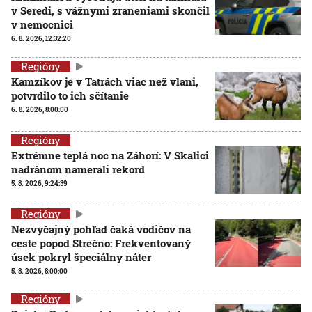
v Seredi, s vážnymi zraneniami skončil
v nemocnici
6. 8. 2026, 12:32:20
Regióny
Kamzíkov je v Tatrách viac než vlani,
potvrdilo to ich sčítanie
6. 8. 2026, 8:00:00
Regióny
Extrémne teplá noc na Záhorí: V Skalici
nadránom namerali rekord
5. 8. 2026, 9:24:39
Regióny
Nezvyčajný pohľad čaká vodičov na
ceste popod Strečno: Frekventovaný
úsek pokryl špeciálny náter
5. 8. 2026, 8:00:00
Regióny