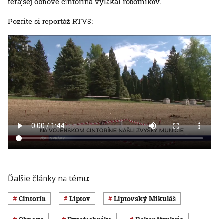
terajšej obnove cintorína vyľakal robotníkov.
Pozrite si reportáž RTVS:
Ďalšie články na tému:
cintorín
Liptov
Liptovský Mikuláš