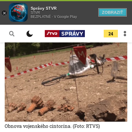
Správy STVR
ZOBRAZIŤ
STVR
BEZPLATNÉ - V Google Play
24
Obnova vojenského cintorína.
(Foto: RTVS)