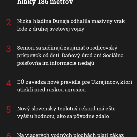
hĺbky 186 metrov
Nízka hladina Dunaja odhalila masívny vrak
lode z druhej svetovej vojny
Seniori sa začínajú zaujímať o rodičovský
príspevok od detí. Daňový úrad ani Sociálna
poisťovňa im informácie nedajú
EÚ zavádza nové pravidlá pre Ukrajincov, ktorí
utiekli pred ruskou agresiou
Nový slovenský teplotný rekord má ešte
vyššiu hodnotu, ako sa pôvodne zdalo
Na viacerých vodných plochách platí zákaz