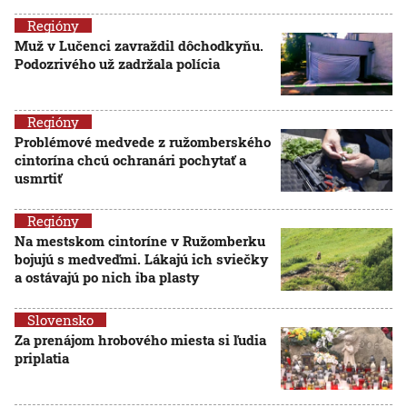
Regióny
Muž v Lučenci zavraždil dôchodkyňu.
Podozrivého už zadržala polícia
Regióny
Problémové medvede z ružomberského
cintorína chcú ochranári pochytať a
usmrtiť
Regióny
Na mestskom cintoríne v Ružomberku
bojujú s medveďmi. Lákajú ich sviečky
a ostávajú po nich iba plasty
Slovensko
Za prenájom hrobového miesta si ľudia
priplatia