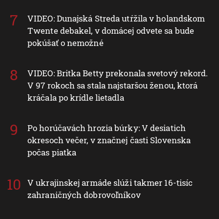
VIDEO: Dunajská Streda utŕžila v holandskom
Twente debakel, v domácej odvete sa bude
pokúšať o nemožné
VIDEO: Britka Betty prekonala svetový rekord.
V 97 rokoch sa stala najstaršou ženou, ktorá
kráčala po krídle lietadla
Po horúčavách hrozia búrky: V desiatich
okresoch večer, v značnej časti Slovenska
počas piatka
V ukrajinskej armáde slúži takmer 16-tisíc
zahraničných dobrovoľníkov