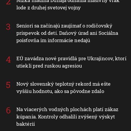
Nízka hladina Dunaja odhalila masívny vrak
lode z druhej svetovej vojny
Seniori sa začínajú zaujímať o rodičovský
príspevok od detí. Daňový úrad ani Sociálna
poisťovňa im informácie nedajú
EÚ zavádza nové pravidlá pre Ukrajincov, ktorí
utiekli pred ruskou agresiou
Nový slovenský teplotný rekord má ešte
vyššiu hodnotu, ako sa pôvodne zdalo
Na viacerých vodných plochách platí zákaz
kúpania. Kontroly odhalili zvýšený výskyt
baktérií