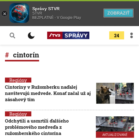
Správy STVR
ZOBRAZIŤ
STVR
BEZPLATNÉ - V Google Play
24
cintorín
Regióny
Cintoríny v Ružomberku naďalej
navštevujú medvede. Konať začal už aj
zásahový tím
Regióny
Odchytili a usmrtili ďalšieho
problémového medveďa z
ružomberského cintorína
AKTUALIZOVANÉ