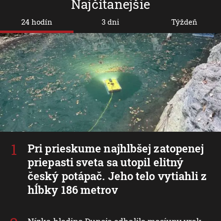
Najčítanejšie
24 hodín
3 dni
Týždeň
Pri prieskume najhlbšej zatopenej
priepasti sveta sa utopil elitný
český potápač. Jeho telo vytiahli z
hĺbky 186 metrov