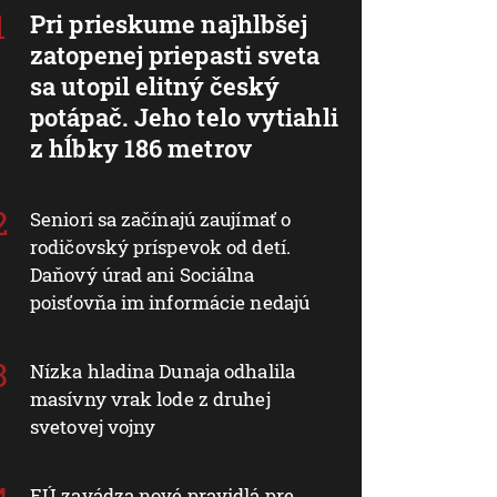
Pri prieskume najhlbšej
zatopenej priepasti sveta
sa utopil elitný český
potápač. Jeho telo vytiahli
z hĺbky 186 metrov
Seniori sa začínajú zaujímať o
rodičovský príspevok od detí.
Daňový úrad ani Sociálna
poisťovňa im informácie nedajú
Nízka hladina Dunaja odhalila
masívny vrak lode z druhej
svetovej vojny
EÚ zavádza nové pravidlá pre