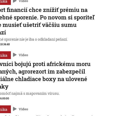
mika
Video
rt financií chce znížiť prémiu na
ebné sporenie. Po novom si sporiteľ
 musieť ušetriť väčšiu sumu
azí
é sporenie nie je iba o odkladaní peňazí.
 10:34:48
mika
Video
vníci bojujú proti africkému moru
aných, agrorezort im zabezpečil
iálne chladiace boxy na ulovené
aky
omôcť najmä s mapovaním vírusu.
, 6:00:00
mika
Video