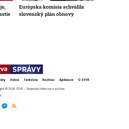
je,
Európska komisia schválila
Obmedzená 
astie
slovenský plán obnovy
atómových e
Maďarsku 
zvyšuje ceny
Slovensku
kty
Videá
Televízia
Rozhlas
Aplikácie
O STVR
ght © 2026 STVR – Slovenská televízia a rozhlas
s