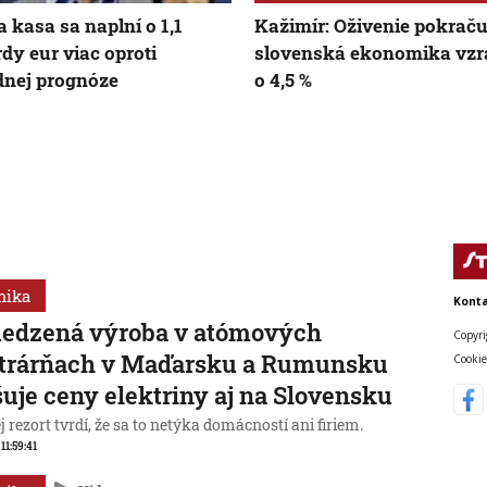
a kasa sa naplní o 1,1
Kažimír: Oživenie pokraču
rdy eur viac oproti
slovenská ekonomika vzr
nej prognóze
o 4,5 %
mika
Konta
edzená výroba v atómových
Copyri
ktrárňach v Maďarsku a Rumunsku
Cookie
uje ceny elektriny aj na Slovensku
 rezort tvrdí, že sa to netýka domácností ani firiem.
 11:59:41