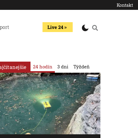
Kontakt
port
Live 24
24 hodín
3 dni
Týždeň
ajčítanejšie