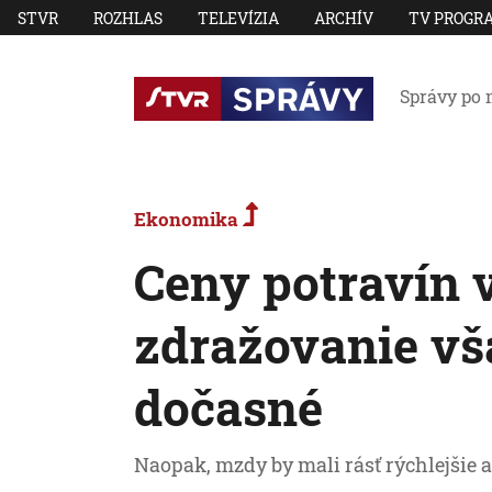
STVR
ROZHLAS
TELEVÍZIA
ARCHÍV
TV PROGR
Správy po 
Ekonomika
Ceny potravín v
zdražovanie vš
dočasné
Naopak, mzdy by mali rásť rýchlejšie a