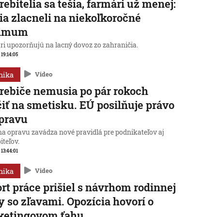
rebitelia sa tešia, farmári už menej:
ia zlacneli na niekoľkoročné
imum
ri upozorňujú na lacný dovoz zo zahraničia.
 19:14:05
mika
Video
rebiče nemusia po pár rokoch
iť na smetisku. EÚ posilňuje právo
pravu
na opravu zavádza nové pravidlá pre podnikateľov aj
iteľov.
 13:44:01
mika
Video
rt práce prišiel s návrhom rodinnej
y so zľavami. Opozícia hovorí o
ketingovom ťahu