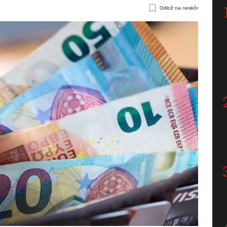
Odlož na neskôr