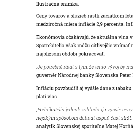
Ilustračná snímka.
Ceny tovarov a služieb rástli začiatkom let
medziročná miera inflácie 2,9 percenta. In
Ekonómovia očakávajú, že aktuálna vlna v
Spotrebitelia však môžu citlivejšie vnímať
najbližšom období pokračovať.
„Je potrebné rátať s tým, že tento vývoj by ma
guvernér Národnej banky Slovenska Peter 
Infláciu povzbudili aj vyššie dane z tabaku 
platí viac.
„Podnikatelia jednak zohľadňujú vyššie ceny 
nejakým spôsobom dohnať aspoň časť strát,
analytik Slovenskej sporiteľne Matej Horňá