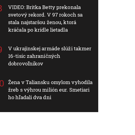
VIDEO: Britka Betty prekonala
svetový rekord. V 97 rokoch sa
stala najstaršou ženou, ktorá
kráčala po krídle lietadla
V ukrajinskej armáde slúži takmer
16-tisíc zahraničných
dobrovoľníkov
Žena v Taliansku omylom vyhodila
žreb s výhrou milión eur. Smetiari
ho hľadali dva dni