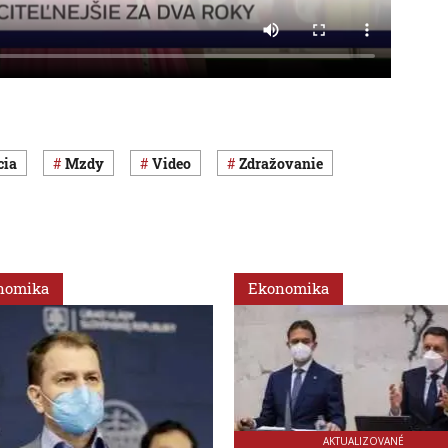
cia
mzdy
Video
zdražovanie
nomika
Ekonomika
AKTUALIZOVANÉ