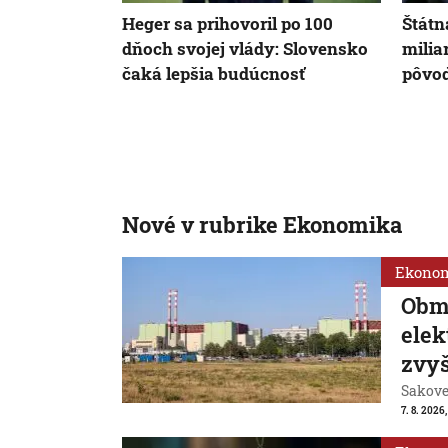
Heger sa prihovoril po 100
Štátn
dňoch svojej vlády: Slovensko
milia
čaká lepšia budúcnosť
pôvod
Nové v rubrike Ekonomika
Ekono
Obm
ele
zvyš
Sakovej
7. 8. 2026,