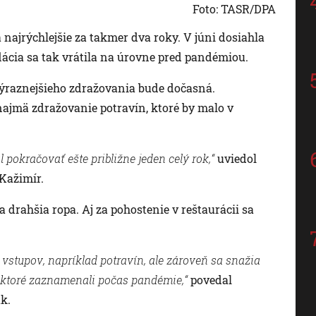
Foto: TASR/DPA
a najrýchlejšie za takmer dva roky. V júni dosiahla
flácia sa tak vrátila na úrovne pred pandémiou.
ýraznejšieho zdražovania bude dočasná.
 najmä zdražovanie potravín, ktoré by malo v
l pokračovať ešte približne jeden celý rok,“
uviedol
Kažimír.
a drahšia ropa. Aj za pohostenie v reštaurácii sa
vstupov, napríklad potravín, ale zároveň sa snažia
 ktoré zaznamenali počas pandémie,“
povedal
k.