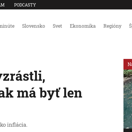
AM
PODCASTY
minúte
Slovensko
Svet
Ekonomika
Regióny
Š
N
zrástli,
ak má byť len
ko inflácia.