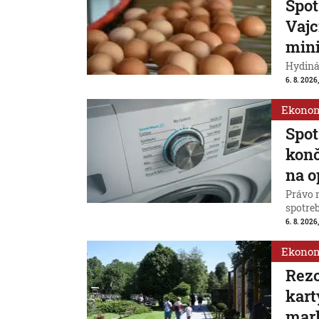
Spot
Vajc
min
Hydiná
6. 8. 2026,
Ekono
Spot
konč
na o
Právo 
spotreb
6. 8. 2026,
Ekono
Rezo
kart
mar