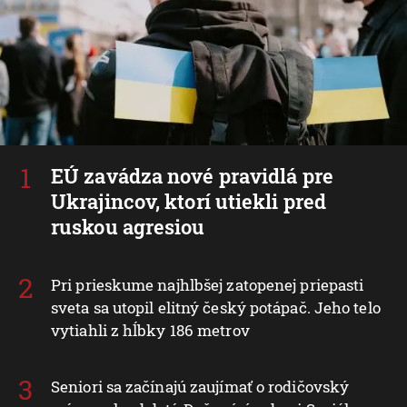
EÚ zavádza nové pravidlá pre
Ukrajincov, ktorí utiekli pred
ruskou agresiou
Pri prieskume najhlbšej zatopenej priepasti
sveta sa utopil elitný český potápač. Jeho telo
vytiahli z hĺbky 186 metrov
Seniori sa začínajú zaujímať o rodičovský