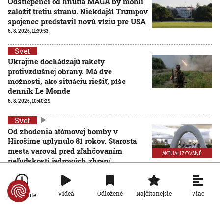
Odštiepenci od hnutia MAGA by mohli
založiť tretiu stranu. Niekdajší Trumpov
spojenec predstavil novú víziu pre USA
6. 8. 2026, 11:39:53
Svet
Ukrajine dochádzajú rakety
protivzdušnej obrany. Má dve
možnosti, ako situáciu riešiť, píše
denník Le Monde
6. 8. 2026, 10:40:29
Svet
Od zhodenia atómovej bomby v
Hirošime uplynulo 81 rokov. Starosta
mesta varoval pred zľahčovaním
AKTUALIZOVANÉ
neľudskosti jadrových zbraní
6. 8. 2026, 10:39:25
Aktualizované:
6. 8. 2026, 13:10:00
Svet
Viac
Videá
Odložené
Najčítanejšie
Po minúte
Dron s výbušninami, ktorý našli na
letisku, predstavuje novú úroveň