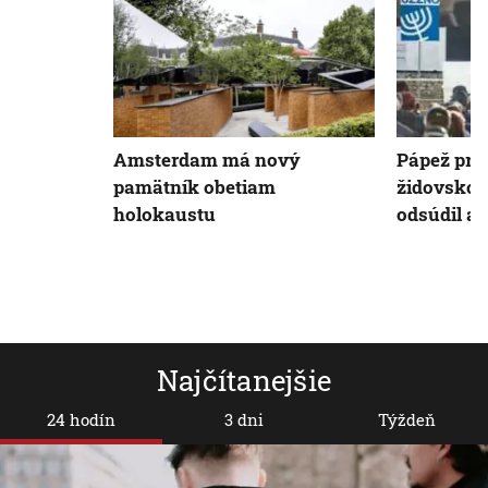
Amsterdam má nový
Pápež pri 
pamätník obetiam
židovsko
holokaustu
odsúdil a
Najčítanejšie
24 hodín
3 dni
Týždeň