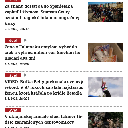
Za snahu dostať sa do Španielska
zaplatili životom: Starosta Ceuty
oznámil tragickú bilanciu migračnej
krízy
6. 8. 2026, 16:16:47
Svet
Žena v Taliansku omylom vyhodila
žreb s výhrou milión eur. Smetiari ho
hľadali dva dni
6. 8. 2026, 15:49:55
Svet
VIDEO: Britka Betty prekonala svetový
rekord. V 97 rokoch sa stala najstaršou
ženou, ktorá kráčala po krídle lietadla
6. 8. 2026, 15:40:24
Svet
V ukrajinskej armáde slúži takmer 16-
tisíc zahraničných dobrovoľníkov
6. 8. 2026, 14:26:05