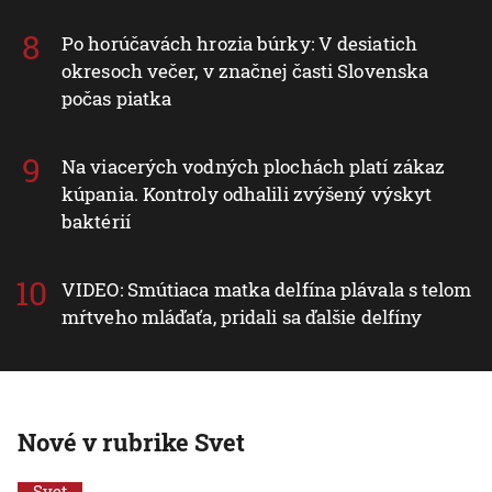
Po horúčavách hrozia búrky: V desiatich
okresoch večer, v značnej časti Slovenska
počas piatka
Na viacerých vodných plochách platí zákaz
kúpania. Kontroly odhalili zvýšený výskyt
baktérií
VIDEO: Smútiaca matka delfína plávala s telom
mŕtveho mláďaťa, pridali sa ďalšie delfíny
Nové v rubrike Svet
Svet