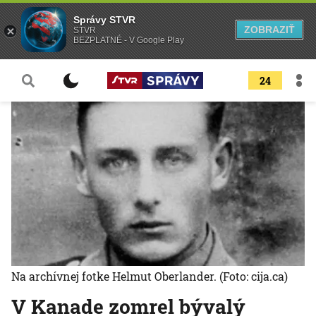
Správy STVR
ZOBRAZIŤ
STVR
BEZPLATNÉ - V Google Play
24
Na archívnej fotke Helmut Oberlander.
(Foto: cija.ca)
V Kanade zomrel bývalý