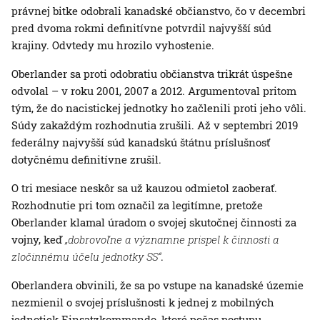
právnej bitke odobrali kanadské občianstvo, čo v decembri
pred dvoma rokmi definitívne potvrdil najvyšší súd
krajiny. Odvtedy mu hrozilo vyhostenie.
Oberlander sa proti odobratiu občianstva trikrát úspešne
odvolal – v roku 2001, 2007 a 2012. Argumentoval pritom
tým, že do nacistickej jednotky ho začlenili proti jeho vôli.
Súdy zakaždým rozhodnutia zrušili. Až v septembri 2019
federálny najvyšší súd kanadskú štátnu príslušnosť
dotyčnému definitívne zrušil.
O tri mesiace neskôr sa už kauzou odmietol zaoberať.
Rozhodnutie pri tom označil za legitímne, pretože
Oberlander klamal úradom o svojej skutočnej činnosti za
vojny, keď
„dobrovoľne a významne prispel k činnosti a
zločinnému účelu jednotky SS“
.
Oberlandera obvinili, že sa po vstupe na kanadské územie
nezmienil o svojej príslušnosti k jednej z mobilných
jednotiek Einsatzkommando, ktoré počas postupu