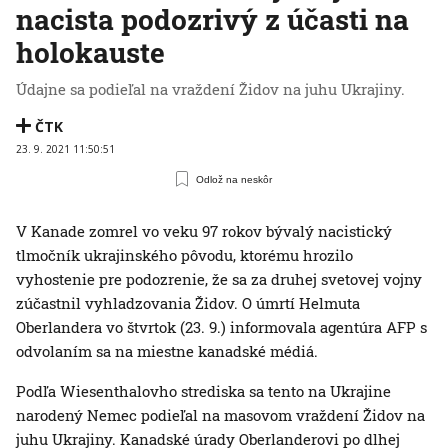
nacista podozrivý z účasti na
holokauste
Údajne sa podieľal na vraždení Židov na juhu Ukrajiny.
ČTK
23. 9. 2021 11:50:51
Odlož na neskôr
V Kanade zomrel vo veku 97 rokov bývalý nacistický
tlmočník ukrajinského pôvodu, ktorému hrozilo
vyhostenie pre podozrenie, že sa za druhej svetovej vojny
zúčastnil vyhladzovania Židov. O úmrtí Helmuta
Oberlandera vo štvrtok (23. 9.) informovala agentúra AFP s
odvolaním sa na miestne kanadské médiá.
Podľa Wiesenthalovho strediska sa tento na Ukrajine
narodený Nemec podieľal na masovom vraždení Židov na
juhu Ukrajiny. Kanadské úrady Oberlanderovi po dlhej