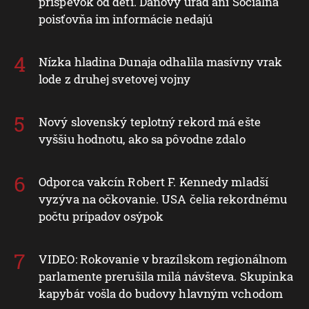
príspevok od detí. Daňový úrad ani Sociálna
poisťovňa im informácie nedajú
Nízka hladina Dunaja odhalila masívny vrak
lode z druhej svetovej vojny
Nový slovenský teplotný rekord má ešte
vyššiu hodnotu, ako sa pôvodne zdalo
Odporca vakcín Robert F. Kennedy mladší
vyzýva na očkovanie. USA čelia rekordnému
počtu prípadov osýpok
VIDEO: Rokovanie v brazílskom regionálnom
parlamente prerušila milá návšteva. Skupinka
kapybár vošla do budovy hlavným vchodom