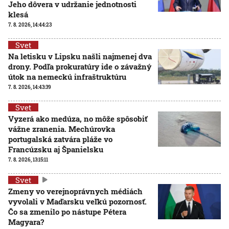
Jeho dôvera v udržanie jednotnosti
klesá
7. 8. 2026, 14:44:23
Svet
Na letisku v Lipsku našli najmenej dva
drony. Podľa prokuratúry ide o závažný
útok na nemeckú infraštruktúru
7. 8. 2026, 14:43:39
Svet
Vyzerá ako medúza, no môže spôsobiť
vážne zranenia. Mechúrovka
portugalská zatvára pláže vo
Francúzsku aj Španielsku
7. 8. 2026, 13:15:11
Svet
Zmeny vo verejnoprávnych médiách
vyvolali v Maďarsku veľkú pozornosť.
Čo sa zmenilo po nástupe Pétera
Magyara?