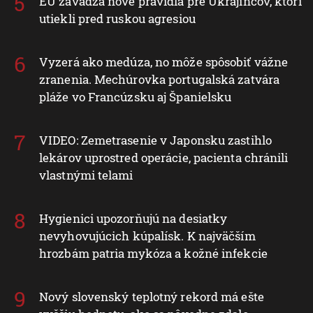
EÚ zavádza nové pravidlá pre Ukrajincov, ktorí
utiekli pred ruskou agresiou
Vyzerá ako medúza, no môže spôsobiť vážne
zranenia. Mechúrovka portugalská zatvára
pláže vo Francúzsku aj Španielsku
VIDEO: Zemetrasenie v Japonsku zastihlo
lekárov uprostred operácie, pacienta chránili
vlastnými telami
Hygienici upozorňujú na desiatky
nevyhovujúcich kúpalísk. K najväčším
hrozbám patria mykóza a kožné infekcie
Nový slovenský teplotný rekord má ešte