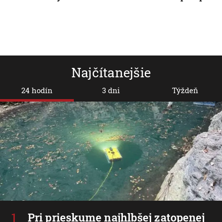
Najčítanejšie
24 hodín
3 dni
Týždeň
Pri prieskume najhlbšej zatopenej