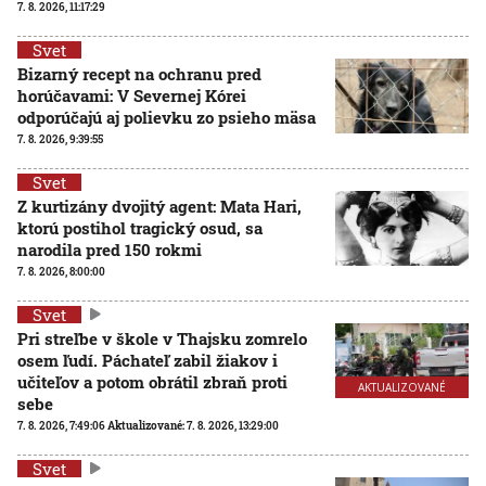
7. 8. 2026, 11:17:29
Svet
Bizarný recept na ochranu pred
horúčavami: V Severnej Kórei
odporúčajú aj polievku zo psieho mäsa
7. 8. 2026, 9:39:55
Svet
Z kurtizány dvojitý agent: Mata Hari,
ktorú postihol tragický osud, sa
narodila pred 150 rokmi
7. 8. 2026, 8:00:00
Svet
Pri streľbe v škole v Thajsku zomrelo
osem ľudí. Páchateľ zabil žiakov i
učiteľov a potom obrátil zbraň proti
AKTUALIZOVANÉ
sebe
7. 8. 2026, 7:49:06
Aktualizované:
7. 8. 2026, 13:29:00
Svet