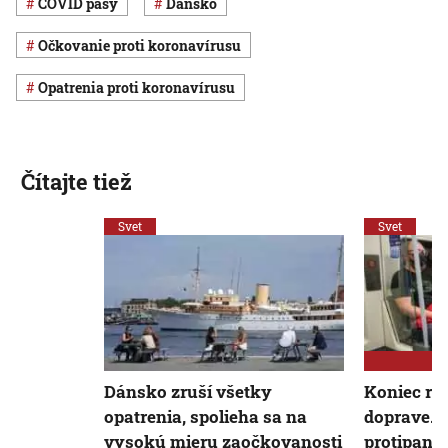
COVID pasy
Dánsko
očkovanie proti koronavírusu
opatrenia proti koronavírusu
Čítajte tiež
Svet
Svet
Dánsko zruší všetky
Koniec rú
opatrenia, spolieha sa na
doprave. 
vysokú mieru zaočkovanosti
protipand