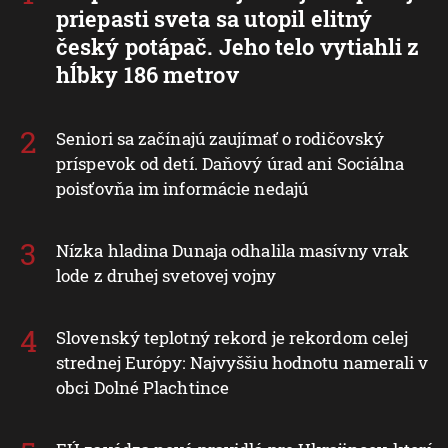
priepasti sveta sa utopil elitný
český potápač. Jeho telo vytiahli z
hĺbky 186 metrov
Seniori sa začínajú zaujímať o rodičovský
príspevok od detí. Daňový úrad ani Sociálna
poisťovňa im informácie nedajú
Nízka hladina Dunaja odhalila masívny vrak
lode z druhej svetovej vojny
Slovenský teplotný rekord je rekordom celej
strednej Európy: Najvyššiu hodnotu namerali v
obci Dolné Plachtince