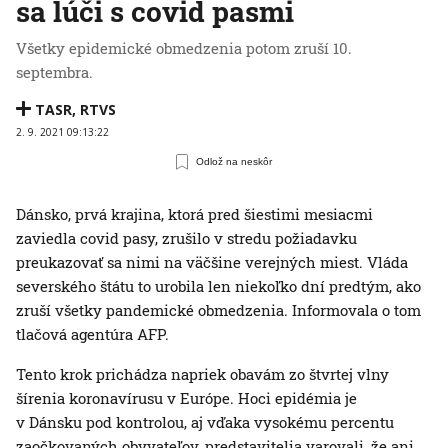
sa lúči s covid pasmi
Všetky epidemické obmedzenia potom zruší 10.
septembra.
TASR
,
RTVS
2. 9. 2021 09:13:22
Odlož na neskôr
Dánsko, prvá krajina, ktorá pred šiestimi mesiacmi
zaviedla covid pasy, zrušilo v stredu požiadavku
preukazovať sa nimi na väčšine verejných miest. Vláda
severského štátu to urobila len niekoľko dní predtým, ako
zruší všetky pandemické obmedzenia. Informovala o tom
tlačová agentúra AFP.
Tento krok prichádza napriek obavám zo štvrtej vlny
šírenia koronavírusu v Európe. Hoci epidémia je
v Dánsku pod kontrolou, aj vďaka vysokému percentu
zaočkovaných obyvateľov, predstavitelia varovali, že ani