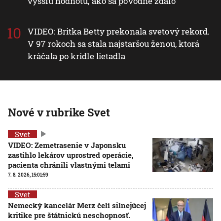
vyššiu hodnotu, ako sa pôvodne zdalo
VIDEO: Britka Betty prekonala svetový rekord.
V 97 rokoch sa stala najstaršou ženou, ktorá
kráčala po krídle lietadla
Nové v rubrike Svet
Svet
VIDEO: Zemetrasenie v Japonsku
zastihlo lekárov uprostred operácie,
pacienta chránili vlastnými telami
7. 8. 2026, 15:01:59
Svet
Nemecký kancelár Merz čelí silnejúcej
kritike pre štátnickú neschopnosť.