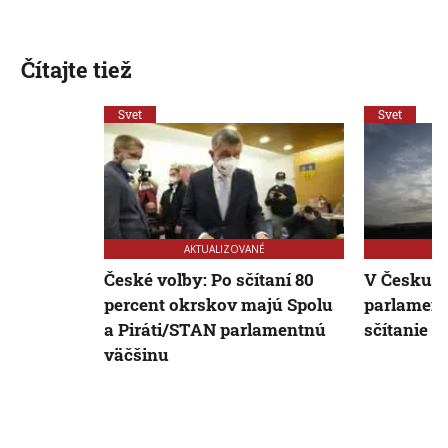
Čítajte tiež
Svet
Svet
AKTUALIZOVANÉ
České voľby: Po sčítaní 80
V Česku s
percent okrskov majú Spolu
parlament
a Piráti/STAN parlamentnú
sčítanie h
väčšinu