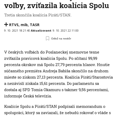
voľby, zvíťazila koalícia Spolu
Tretia skončila koalícia Piráti/STAN.
RTVS
,
mib
,
TASR
9. 10. 2021 18:21:40
Aktualizované:
9. 10. 2021 22:11:00
Odlož na neskôr
V českých voľbách do Poslaneckej snemovne tesne
zvíťazila pravicová koalícia Spolu. Po sčítaní 99,99
percenta okrskov má Spolu 27,79 percenta hlasov. Hnutie
súčasného premiéra Andreja Babiša skončilo na druhom
mieste so ziskom 27,13 percenta. Koalícia Piráti/Starostovia
a nezávislí získala 15,61 percenta. Do parlamentu sa
dostala aj SPD Tomia Okamuru s takmer 9,56 percentami,
informuje Česká televízia.
Koalície Spolu a Piráti/STAN podpísali memorandum o
spolupráci, ktorý sa zaviazali, že nebudú rokovať o vláde s