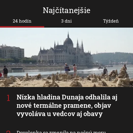
Najčítanejšie
24 hodín
3 dni
Týždeň
Nízka hladina Dunaja odhalila aj
nové termálne pramene, objav
vyvoláva u vedcov aj obavy
Dovolenka sa zmenila na nočnú moru.