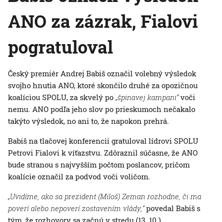
ANO za zázrak, Fialovi
pogratuloval
Český premiér Andrej Babiš označil volebný výsledok
svojho hnutia ANO, ktoré skončilo druhé za opozičnou
koalíciou SPOLU, za skvelý po
„špinavej kampani“
voči
nemu. ANO podľa jeho slov po prieskumoch nečakalo
takýto výsledok, no ani to, že napokon prehrá.
Babiš na tlačovej konferencii gratuloval lídrovi SPOLU
Petrovi Fialovi k víťazstvu. Zdôraznil súčasne, že ANO
bude stranou s najvyšším počtom poslancov, pričom
koalície označil za podvod voči voličom.
„Uvidíme, ako sa prezident (Miloš) Zeman rozhodne, či ma
poverí alebo nepoverí zostavením vlády,“
povedal Babiš s
tým, že rozhovory sa začnú v stredu (13. 10.).