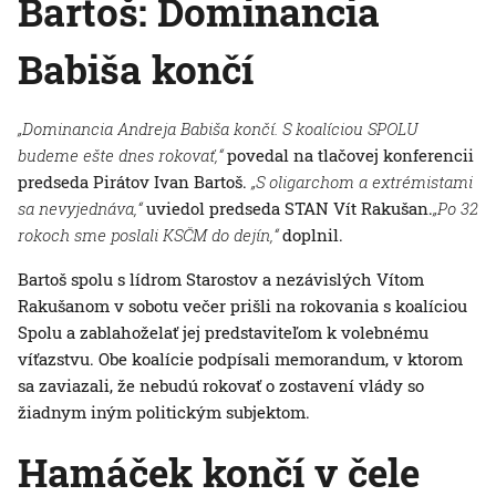
Bartoš: Dominancia
Babiša končí
„Dominancia Andreja Babiša končí. S koalíciou SPOLU
budeme ešte dnes rokovať,“
povedal na tlačovej konferencii
predseda Pirátov Ivan Bartoš.
„S oligarchom a extrémistami
sa nevyjednáva,“
uviedol predseda STAN Vít Rakušan.
„Po 32
rokoch sme poslali KSČM do dejín,“
doplnil.
Bartoš spolu s lídrom Starostov a nezávislých Vítom
Rakušanom v sobotu večer prišli na rokovania s koalíciou
Spolu a zablahoželať jej predstaviteľom k volebnému
víťazstvu. Obe koalície podpísali memorandum, v ktorom
sa zaviazali, že nebudú rokovať o zostavení vlády so
žiadnym iným politickým subjektom.
Hamáček končí v čele