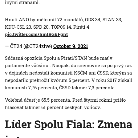
inými stranami.
Hnutí ANO by mělo mít 72 mandátů, ODS 34, STAN 33,
KDU-ČSL 23, SPD 20, TOP09 14, Piráti 4.
pic.twitter.com/hmlBGkFgnt
— ČT24 (@CT24zive)
October 9, 2021
Súčasná opozícia Spolu a Piráti/STAN bude mať v
parlamente väčšinu . Naopak, do snemovne sa po prvý raz
v dejinách nedostali komunisti KSČM ani ČSSD, ktorým sa
nepodarilo prekročiť kvórum 5 percent. V roku 2017 získali
komunisti 7,76 percenta, ČSSD takmer 7,3 percenta.
Volebná účasť je 65,5 percenta. Pred štyrmi rokmi prišlo
hlasovať takmer 61 percent českých voličov.
Líder Spolu Fiala: Zmena