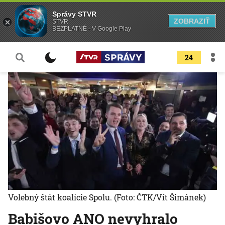
Správy STVR
ZOBRAZIŤ
STVR
BEZPLATNÉ - V Google Play
24
Volebný štát koalície Spolu.
(Foto: ČTK/Vít Šimánek)
Babišovo ANO nevyhralo