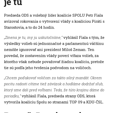
je tu
Predseda ODS a volebný líder koalície SPOLU Petr Fiala
avizoval rokovania o vytvorení vlády s koalíciou Piráti s
Starostovia, a to do 24 hodín.
„Zmena je tu, my ju uskutočníme,“
vyhlásil Fiala s tým, že
výsledky volieb sú jednoznačné a parlamentnú väčšinu
nemôže ignorovať ani prezident Miloš Zeman. Ten
povedal, že zostavením vlády poverí víťaza volieb, za
ktorého však nebude považovať žiadnu koalíciu, pretože
tie sú podľa jeho tvrdenia podvodom na voličoch.
„Chcem poďakovať voličom za takto silný mandát. Okrem
pocitu radosti cítime tiež záväzok a hodláme dodržať sľub,
ktorý sme dali pred voľbami. Teda, že túto krajinu dáme do
poriadku,“
vyhlásil Fiala, predseda strany ODS, ktorá
vytvorila koalíciu Spolu so stranami TOP 09 a KDU-ČSL.