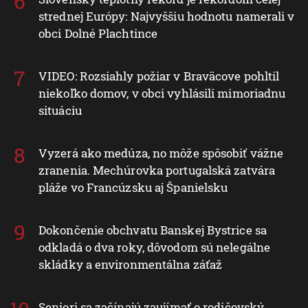
strednej Európy: Najvyššiu hodnotu namerali v
obci Dolné Plachtince
VIDEO: Rozsiahly požiar v Braväcove pohltil
niekoľko domov, v obci vyhlásili mimoriadnu
situáciu
Vyzerá ako medúza, no môže spôsobiť vážne
zranenia. Mechúrovka portugalská zatvára
pláže vo Francúzsku aj Španielsku
Dokončenie obchvatu Banskej Bystrice sa
odkladá o dva roky, dôvodom sú nelegálne
skládky a environmentálna záťaž
Seniori sa začínajú zaujímať o rodičovský