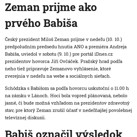
Zeman prijme ako
prvého Babiša
Český prezident Miloš Zeman prijme v nedeľu (10. 10.)
predpoludním predsedu hnutia ANO a premiéra Andreja
Babiša, uviedol v sobotu (9. 10.) pre portál iDnes.cz
prezidentov hovorca Jiří Ovčáček. Pražský hrad podľa
neho tiež pripravuje Zemanovo vyhlásenie, ktoré
zverejnia v nedeľu na webe a sociálnych sieťach.
Schôdzka s Babišom sa podľa hovorcu uskutoční o 11.00 h
na zámku v Lánoch. Hoci bola vopred plánovaná, nebolo
jasné, či bude možná vzhľadom na prezidentov zdravotný
stav, pre ktorý Zeman zrušil účasť v nedeľňajšej povolebnej
televíznej diskusii.
Babiš označil výsledok