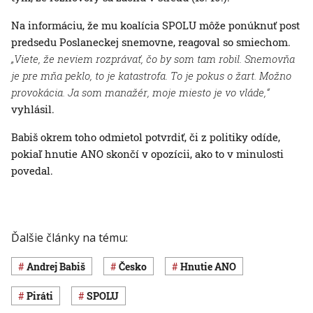
Na informáciu, že mu koalícia SPOLU môže ponúknuť post
predsedu Poslaneckej snemovne, reagoval so smiechom.
„Viete, že neviem rozprávať, čo by som tam robil. Snemovňa
je pre mňa peklo, to je katastrofa. To je pokus o žart. Možno
provokácia. Ja som manažér, moje miesto je vo vláde,“
vyhlásil.
Babiš okrem toho odmietol potvrdiť, či z politiky odíde,
pokiaľ hnutie ANO skončí v opozícii, ako to v minulosti
povedal.
Ďalšie články na tému:
Andrej Babiš
Česko
hnutie ANO
piráti
SPOLU