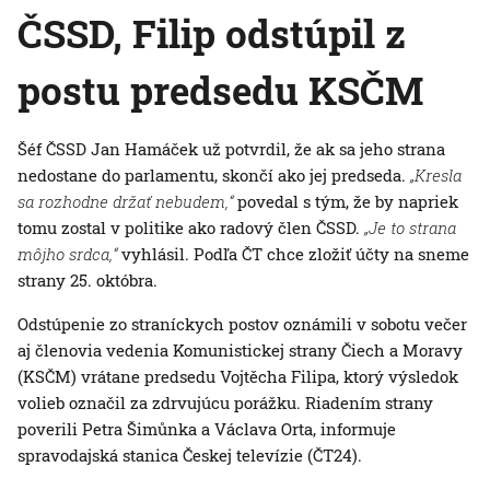
ČSSD, Filip odstúpil z
postu predsedu KSČM
Šéf ČSSD Jan Hamáček už potvrdil, že ak sa jeho strana
nedostane do parlamentu, skončí ako jej predseda.
„Kresla
sa rozhodne držať nebudem,“
povedal s tým, že by napriek
tomu zostal v politike ako radový člen ČSSD.
„Je to strana
môjho srdca,“
vyhlásil. Podľa ČT chce zložiť účty na sneme
strany 25. októbra.
Odstúpenie zo straníckych postov oznámili v sobotu večer
aj členovia vedenia Komunistickej strany Čiech a Moravy
(KSČM) vrátane predsedu Vojtěcha Filipa, ktorý výsledok
volieb označil za zdrvujúcu porážku. Riadením strany
poverili Petra Šimůnka a Václava Orta, informuje
spravodajská stanica Českej televízie (ČT24).