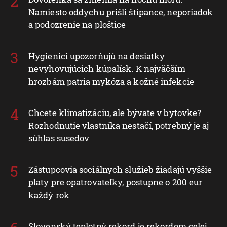
Namiesto oddychu prišli štípance, neporiadok
a podozrenie na ploštice
Hygienici upozorňujú na desiatky
nevyhovujúcich kúpalísk. K najväčším
hrozbám patria mykóza a kožné infekcie
Chcete klimatizáciu, ale bývate v bytovke?
Rozhodnutie vlastníka nestačí, potrebný je aj
súhlas susedov
Zástupcovia sociálnych služieb žiadajú vyššie
platy pre opatrovateľky, postupne o 200 eur
každý rok
Slovenský teplotný rekord je rekordom celej