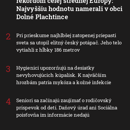
rekordom celej strednej Európy:
Najvyššiu hodnotu namerali v obci
Dolné Plachtince
Pri prieskume najhlbšej zatopenej priepasti
sveta sa utopil elitný český potápač. Jeho telo
vytiahli z hĺbky 186 metrov
Hygienici upozorňujú na desiatky
nevyhovujúcich kúpalísk. K najväčším
hrozbám patria mykóza a kožné infekcie
Seniori sa začínajú zaujímať o rodičovský
príspevok od detí. Daňový úrad ani Sociálna
poisťovňa im informácie nedajú