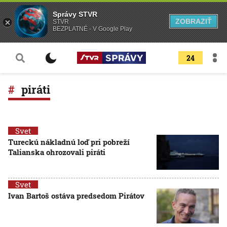
Správy STVR
ZOBRAZIŤ
STVR
BEZPLATNÉ - V Google Play
24
piráti
Svet
Tureckú nákladnú loď pri pobreží
Talianska ohrozovali piráti
Svet
Ivan Bartoš ostáva predsedom Pirátov