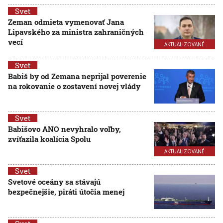
Svet
Zeman odmieta vymenovať Jana
Lipavského za ministra zahraničných
vecí
AKTUALIZOVANÉ
Svet
Babiš by od Zemana neprijal poverenie
na rokovanie o zostavení novej vlády
Svet
Babišovo ANO nevyhralo voľby,
zvíťazila koalícia Spolu
AKTUALIZOVANÉ
Svet
Svetové oceány sa stávajú
bezpečnejšie, piráti útočia menej