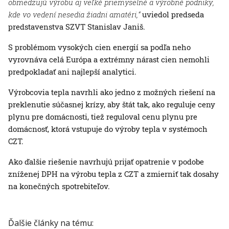
obmedzujú výrobu aj veľké priemyselné a výrobné podniky,
kde vo vedení nesedia žiadni amatéri,“
uviedol predseda
predstavenstva SZVT Stanislav Janiš.
S problémom vysokých cien energií sa podľa neho
vyrovnáva celá Európa a extrémny nárast cien nemohli
predpokladať ani najlepší analytici.
Výrobcovia tepla navrhli ako jedno z možných riešení na
preklenutie súčasnej krízy, aby štát tak, ako reguluje ceny
plynu pre domácnosti, tiež reguloval cenu plynu pre
domácnosť, ktorá vstupuje do výroby tepla v systémoch
CZT.
Ako ďalšie riešenie navrhujú prijať opatrenie v podobe
zníženej DPH na výrobu tepla z CZT a zmierniť tak dosahy
na konečných spotrebiteľov.
Ďalšie články na tému: