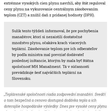
extrémne vysokých cien plynu navrhli, aby štát reguloval
ceny plynu na vykurovanie centrálnym zásobovaním
teplom (CZT) a znížil daň z pridanej hodnoty (DPH).
Sulík tento týždeň informoval, že pre pochybenia
manažérov, ktorí si nezaistili dostatočné
množstvo plynu, očakáva krach viacerých
teplární. Zásobovanie teplom pre ich odberateľov
by podľa ministra mal prevziať dodávateľ
poslednej inštancie, ktorým by mala byť štátna
spoločnosť MH Manažment. Tá v súčasnosti
prevádzkuje šesť najväčších teplární na
Slovensku.
„Teplárenské spoločnosti riadia zodpovední manažéri. Svedčí
o tom bezpečná a cenovo dostupná dodávka tepla a ich
doterajšie hospodárske výsledky. Dnes pre vysoké ceny plynu