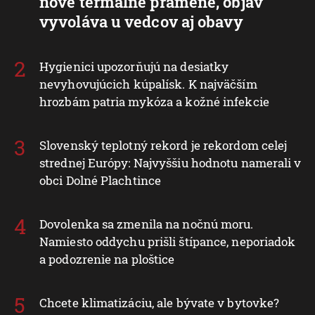
nové termálne pramene, objav
vyvoláva u vedcov aj obavy
Hygienici upozorňujú na desiatky
nevyhovujúcich kúpalísk. K najväčším
hrozbám patria mykóza a kožné infekcie
Slovenský teplotný rekord je rekordom celej
strednej Európy: Najvyššiu hodnotu namerali v
obci Dolné Plachtince
Dovolenka sa zmenila na nočnú moru.
Namiesto oddychu prišli štípance, neporiadok
a podozrenie na ploštice
Chcete klimatizáciu, ale bývate v bytovke?