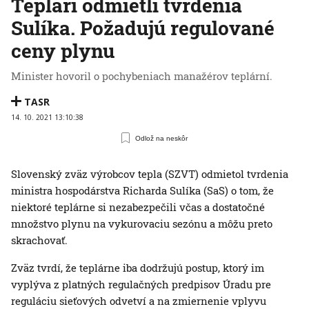
Teplári odmietli tvrdenia
Sulíka. Požadujú regulované
ceny plynu
Minister hovoril o pochybeniach manažérov teplární.
TASR
14. 10. 2021 13:10:38
Odlož na neskôr
Slovenský zväz výrobcov tepla (SZVT) odmietol tvrdenia
ministra hospodárstva Richarda Sulíka (SaS) o tom, že
niektoré teplárne si nezabezpečili včas a dostatočné
množstvo plynu na vykurovaciu sezónu a môžu preto
skrachovať.
Zväz tvrdí, že teplárne iba dodržujú postup, ktorý im
vyplýva z platných regulačných predpisov Úradu pre
reguláciu sieťových odvetví a na zmiernenie vplyvu