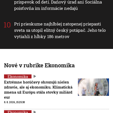
príspevok od detí. Daňový úrad ani Sociálna
poisťovňa im informácie nedajú
Pri prieskume najhlbšej zatopenej priepasti
sveta sa utopil elitný český potápač. Jeho telo
vytiahli z hĺbky 186 metrov
Nové v rubrike Ekonomika
Ekonomika
Extrémne horúčavy ohrozujú nielen
zdravie, ale aj ekonomiku. Klimatická
zmena už Európu stála stovky miliárd
eur
8. 8. 2026, 15:25:38
Ekonomika