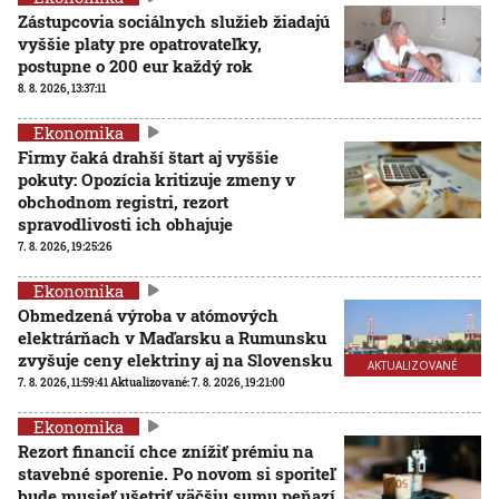
Zástupcovia sociálnych služieb žiadajú
vyššie platy pre opatrovateľky,
postupne o 200 eur každý rok
8. 8. 2026, 13:37:11
Ekonomika
Firmy čaká drahší štart aj vyššie
pokuty: Opozícia kritizuje zmeny v
obchodnom registri, rezort
spravodlivosti ich obhajuje
7. 8. 2026, 19:25:26
Ekonomika
Obmedzená výroba v atómových
elektrárňach v Maďarsku a Rumunsku
zvyšuje ceny elektriny aj na Slovensku
AKTUALIZOVANÉ
7. 8. 2026, 11:59:41
Aktualizované:
7. 8. 2026, 19:21:00
Ekonomika
Rezort financií chce znížiť prémiu na
stavebné sporenie. Po novom si sporiteľ
bude musieť ušetriť väčšiu sumu peňazí