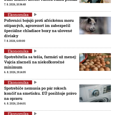
7. 8. 2026, 10:34:48
Ekonomika
Poľovníci bojujú proti africkému moru
ošípaných, agrorezort im zabezpečil
špeciálne chladiace boxy na ulovené
diviaky
7. 8. 2026, 6:00:00
Ekonomika
Spotrebitelia sa tešia, farmári už menej:
Vajcia zlacneli na niekoľkoročné
minimum
6. 8. 2026, 19:14:05
Ekonomika
Spotrebiče nemusia po pár rokoch
končiť na smetisku. EÚ posilňuje právo
na opravu
6. 8. 2026, 13:44:01
Ekonomika