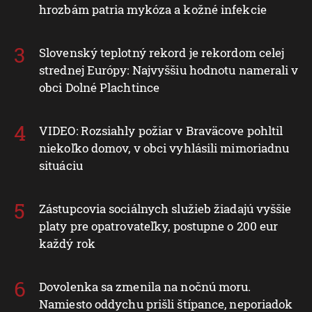
Hygienici upozorňujú na desiatky
nevyhovujúcich kúpalísk. K najväčším
hrozbám patria mykóza a kožné infekcie
Slovenský teplotný rekord je rekordom celej
strednej Európy: Najvyššiu hodnotu namerali v
obci Dolné Plachtince
VIDEO: Rozsiahly požiar v Braväcove pohltil
niekoľko domov, v obci vyhlásili mimoriadnu
situáciu
Zástupcovia sociálnych služieb žiadajú vyššie
platy pre opatrovateľky, postupne o 200 eur
každý rok