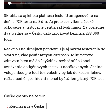
Skrátila sa aj lehota platnosti testu. U antigénového na
deň, u PCR testu na 3 dni. Aj preto cez víkend české
očkovacie aj testovacie centrá zažívali nápor. Za posledné
dva týždne sa v Česku dalo zaočkovať bezmála 288 000
ľudí.
Reakciou na silnejúcu pandémiu je aj návrat testovania do
škôl v najviac postihnutých okresoch. Ministerstvo
zdravotníctva má do 2 týždňov rozhodnúť o konci
uznávania antigénových testov u neočkovaných. Jedinou
vstupenkou pre ľudí bez vakcíny by tak do kaderníctiev,
reštaurácií či posilňovní mohol byť už len platný PCR test.
Ďalšie články na tému:
koronavírus v Česku