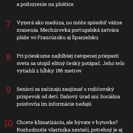
Dovolenka sa zmenila na nočnú moru.
Namiesto oddychu prišli štípance, neporiadok
a podozrenie na ploštice
Vyzerá ako medúza, no môže spôsobiť vážne
zranenia. Mechúrovka portugalská zatvára
pláže vo Francúzsku aj Španielsku
Pri prieskume najhlbšej zatopenej priepasti
sveta sa utopil elitný český potápač. Jeho telo
vytiahli z hĺbky 186 metrov
Seniori sa začínajú zaujímať o rodičovský
príspevok od detí. Daňový úrad ani Sociálna
poisťovňa im informácie nedajú