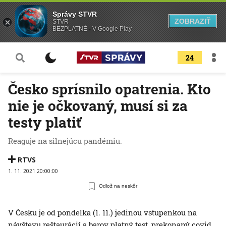
Správy STVR
ZOBRAZIŤ
STVR
BEZPLATNÉ - V Google Play
24
Česko sprísnilo opatrenia. Kto
nie je očkovaný, musí si za
testy platiť
Reaguje na silnejúcu pandémiu.
RTVS
1. 11. 2021 20:00:00
Odlož na neskôr
V Česku je od pondelka (1. 11.) jedinou vstupenkou na
návštevu reštaurácií a barov platný test, prekonaný covid