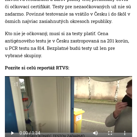
či očkovací certifikát. Testy pre nezaočkovaných už nie sú
zadarmo. Povinné testovanie sa vrátilo v Česku i do škôl v
ôsmich najviac zasiahnutých okresoch republiky.
Kto nie je očkovaný, musí si za testy platiť. Cena
antigénového testu je v Česku zastropovaná na 201 korún,
u PCR testu na 814. Bezplatné budú testy už len pre
vybrané skupiny.
Pozrite si celú reportáž RTVS: