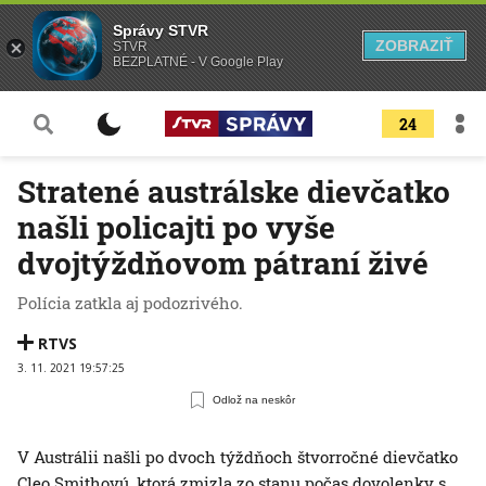
Správy STVR
ZOBRAZIŤ
STVR
BEZPLATNÉ - V Google Play
24
Stratené austrálske dievčatko
našli policajti po vyše
dvojtýždňovom pátraní živé
Polícia zatkla aj podozrivého.
RTVS
3. 11. 2021 19:57:25
Odlož na neskôr
V Austrálii našli po dvoch týždňoch štvorročné dievčatko
Cleo Smithovú, ktorá zmizla zo stanu počas dovolenky s