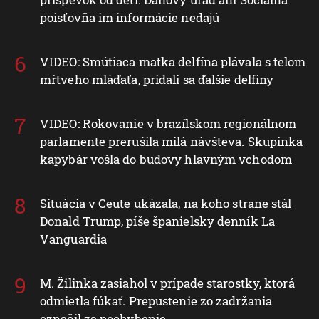
poisťovňa im informácie nedajú
VIDEO: Smútiaca matka delfína plávala s telom
mŕtveho mláďaťa, pridali sa ďalšie delfíny
VIDEO: Rokovanie v brazílskom regionálnom
parlamente prerušila milá návšteva. Skupinka
kapybár vošla do budovy hlavným vchodom
Situácia v Ceute ukázala, na koho strane stál
Donald Trump, píše španielsky denník La
Vanguardia
M. Žilinka zasiahol v prípade starostky, ktorá
odmietla fúkať. Prepustenie zo zadržania
označil za pochybenie