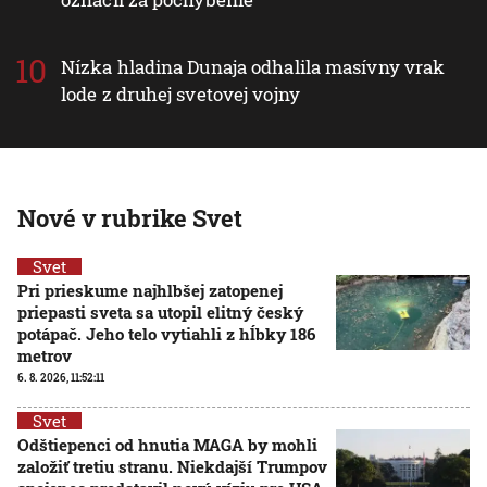
Nízka hladina Dunaja odhalila masívny vrak
lode z druhej svetovej vojny
Nové v rubrike Svet
Svet
Pri prieskume najhlbšej zatopenej
priepasti sveta sa utopil elitný český
potápač. Jeho telo vytiahli z hĺbky 186
metrov
6. 8. 2026, 11:52:11
Svet
Odštiepenci od hnutia MAGA by mohli
založiť tretiu stranu. Niekdajší Trumpov