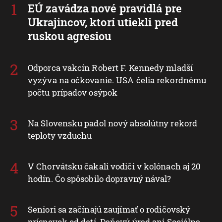
EÚ zavádza nové pravidlá pre
Ukrajincov, ktorí utiekli pred
ruskou agresiou
Odporca vakcín Robert F. Kennedy mladší
vyzýva na očkovanie. USA čelia rekordnému
počtu prípadov osýpok
Na Slovensku padol nový absolútny rekord
teploty vzduchu
V Chorvátsku čakali vodiči v kolónach aj 20
hodín. Čo spôsobilo dopravný nával?
Seniori sa začínajú zaujímať o rodičovský
príspevok od detí. Daňový úrad ani Sociálna