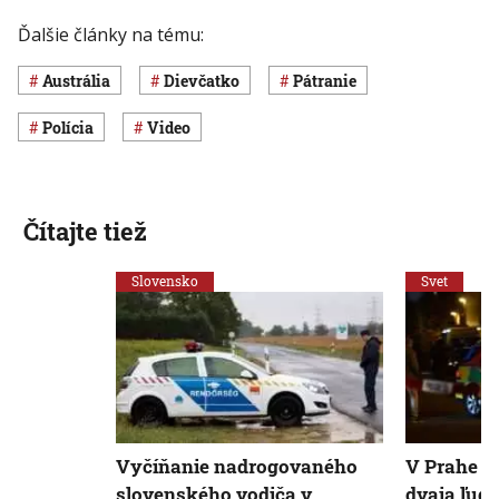
Ďalšie články na tému:
Austrália
dievčatko
pátranie
polícia
Video
Čítajte tiež
Slovensko
Svet
Vyčíňanie nadrogovaného
V Prahe sa
slovenského vodiča v
dvaja ľudi