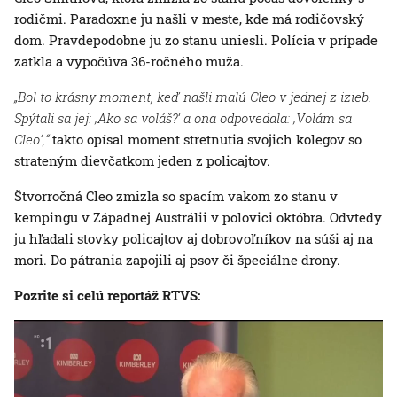
rodičmi. Paradoxne ju našli v meste, kde má rodičovský
dom. Pravdepodobne ju zo stanu uniesli. Polícia v prípade
zatkla a vypočúva 36-ročného muža.
„Bol to krásny moment, keď našli malú Cleo v jednej z izieb.
Spýtali sa jej: ‚Ako sa voláš?‘ a ona odpovedala: ‚Volám sa
Cleo‘,“
takto opísal moment stretnutia svojich kolegov so
strateným dievčatkom jeden z policajtov.
Štvorročná Cleo zmizla so spacím vakom zo stanu v
kempingu v Západnej Austrálii v polovici októbra. Odvtedy
ju hľadali stovky policajtov aj dobrovoľníkov na súši aj na
mori. Do pátrania zapojili aj psov či špeciálne drony.
Pozrite si celú reportáž RTVS: