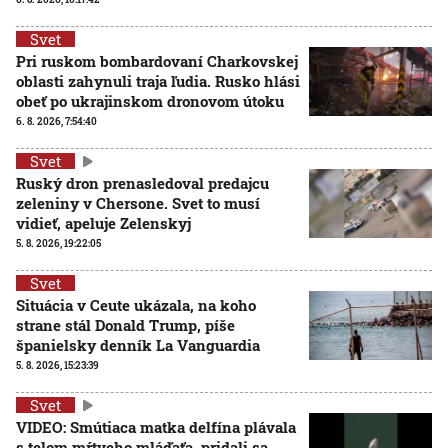
Svet
Pri ruskom bombardovaní Charkovskej
oblasti zahynuli traja ľudia. Rusko hlási
obeť po ukrajinskom dronovom útoku
6. 8. 2026, 7:54:40
Svet
Ruský dron prenasledoval predajcu
zeleniny v Chersone. Svet to musí
vidieť, apeluje Zelenskyj
5. 8. 2026, 19:22:05
Svet
Situácia v Ceute ukázala, na koho
strane stál Donald Trump, píše
španielsky denník La Vanguardia
5. 8. 2026, 15:23:39
Svet
VIDEO: Smútiaca matka delfína plávala
s telom mŕtveho mláďaťa, pridali sa