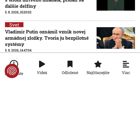
ďalšie delfíny
5. 8. 2026, 15:20:02
Svet
Vladimir Putin oznámil vznik novej
armádnej zložky. Tvoria ju bezpilotné
systémy
5. 8. 2026, 14:47:04
Svet
VIDEO: Rokovanie v brazílskom
Viac
Videá
Odložené
Najčítanejšie
Po minúte
regionálnom parlamente prerušila milá
návšteva. Skupinka kapybár vošla do
budovy hlavným vchodom
5. 8. 2026, 13:53:13
Svet
Washington Post: Trumpova rétorika už
svetových lídrov nevzrušuje. Jeho
vyhrážky a ultimáta zostávajú
nenaplnené
5. 8. 2026, 12:48:50