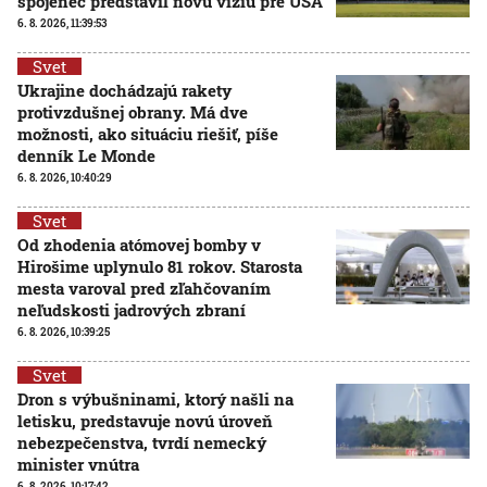
spojenec predstavil novú víziu pre USA
6. 8. 2026, 11:39:53
Svet
Ukrajine dochádzajú rakety
protivzdušnej obrany. Má dve
možnosti, ako situáciu riešiť, píše
denník Le Monde
6. 8. 2026, 10:40:29
Svet
Od zhodenia atómovej bomby v
Hirošime uplynulo 81 rokov. Starosta
mesta varoval pred zľahčovaním
neľudskosti jadrových zbraní
6. 8. 2026, 10:39:25
Svet
Dron s výbušninami, ktorý našli na
letisku, predstavuje novú úroveň
nebezpečenstva, tvrdí nemecký
minister vnútra
6. 8. 2026, 10:17:42