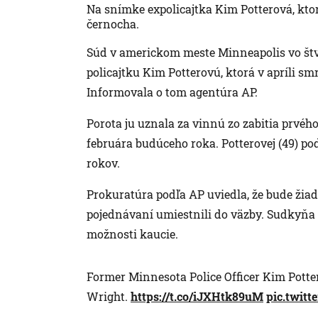
Na snímke expolicajtka Kim Potterová, ktor
černocha.
Súd v americkom meste Minneapolis vo štvrt
policajtku Kim Potterovú, ktorá v apríli s
Informovala o tom agentúra AP.
Porota ju uznala za vinnú zo zabitia prvé
februára budúceho roka. Potterovej (49) po
rokov.
Prokuratúra podľa AP uviedla, že bude žiad
pojednávaní umiestnili do väzby. Sudkyňa 
možnosti kaucie.
Former Minnesota Police Officer Kim Potter
Wright.
https://t.co/iJXHtk89uM
pic.twit