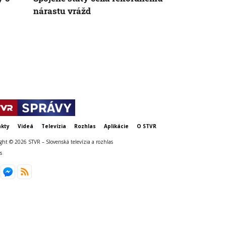
nárastu vrážd
zatopenej pr
utopil elitn
Jeho telo vy
metrov
kty
Videá
Televízia
Rozhlas
Aplikácie
O STVR
ght © 2026 STVR – Slovenská televízia a rozhlas
s