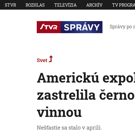
STVR
ROZHLAS
TELEVÍZIA
ARCHÍV
TV PROGR
Správy po 
Svet
Americkú expol
zastrelila čern
vinnou
Nešťastie sa stalo v apríli.