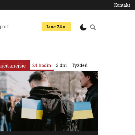
Kontakt
port
Live 24
24 hodín
3 dni
Týždeň
ajčítanejšie