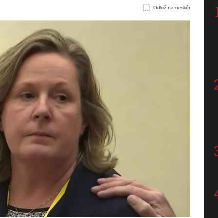
Odlož na neskôr