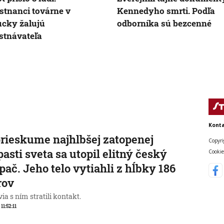
tnanci továrne v
Kennedyho smrti. Podľa
cky žalujú
odborníka sú bezcenné
stnávateľa
Konta
prieskume najhlbšej zatopenej
Copyri
pasti sveta sa utopil elitný český
Cookie
pač. Jeho telo vytiahli z hĺbky 186
rov
ia s ním stratili kontakt.
 11:52:11