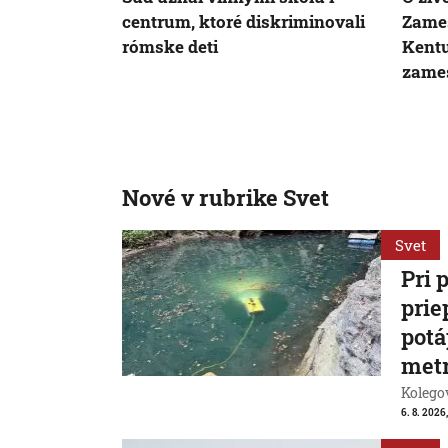
centrum, ktoré diskriminovali
Zames
rómske deti
Kentu
zame
Nové v rubrike Svet
Svet
Pri 
prie
potá
met
Kolegov
6. 8. 2026,