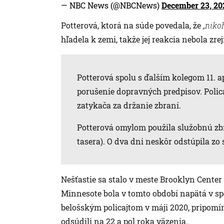
— NBC News (@NBCNews)
December 23, 20
Potterová, ktorá na súde povedala, že
„niko
hľadela k zemi, takže jej reakcia nebola zre
Potterová spolu s ďalším kolegom 11. a
porušenie dopravných predpisov. Polica
zatykača za držanie zbraní.
Potterová omylom použila služobnú zbr
tasera). O dva dni neskôr odstúpila zo sl
Nešťastie sa stalo v meste Brooklyn Center
Minnesote bola v tomto období napätá v sp
belošským policajtom v máji 2020, pripomín
odsúdili na 22 a pol roka väzenia.