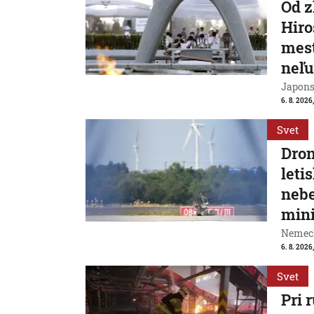
Od 
Hiro
mest
neľu
Japons
6. 8. 2026
Svet
Dron
leti
nebe
mini
Nemeck
6. 8. 2026,
Svet
Pri 