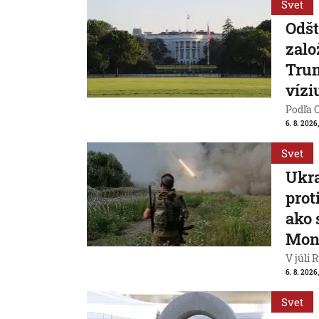
Svet
Odšt
zalo
Trum
vízi
Podľa 
6. 8. 2026,
Svet
Ukra
prot
ako 
Mon
V júli 
6. 8. 2026
Svet