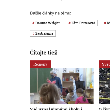
Ďalšie články na tému:
Daunte Wright
Kim Potterová
zastrelenie
Čítajte tiež
Regióny
Svet
Súd uznal vinnými školu i
O živo