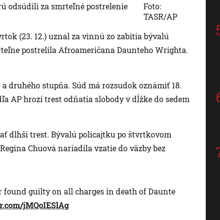
ú odsúdili za smrteľné postrelenie
Foto:
TASR/AP
ok (23. 12.) uznal za vinnú zo zabitia bývalú
mrteľne postrelila Afroameričana Daunteho Wrighta.
ho a druhého stupňa. Súd má rozsudok oznámiť 18.
dľa AP hrozí trest odňatia slobody v dĺžke do sedem
ať dlhší trest. Bývalú policajtku po štvrtkovom
Regina Chuová nariadila vzatie do väzby bez
 found guilty on all charges in death of Daunte
ter.com/jMQoIESlAg