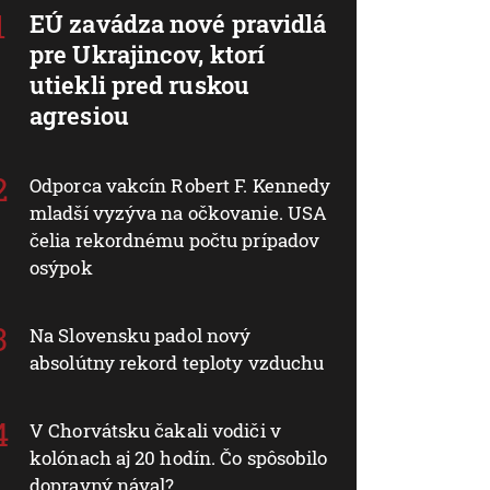
EÚ zavádza nové pravidlá
pre Ukrajincov, ktorí
utiekli pred ruskou
agresiou
Odporca vakcín Robert F. Kennedy
mladší vyzýva na očkovanie. USA
čelia rekordnému počtu prípadov
osýpok
Na Slovensku padol nový
absolútny rekord teploty vzduchu
V Chorvátsku čakali vodiči v
kolónach aj 20 hodín. Čo spôsobilo
dopravný nával?