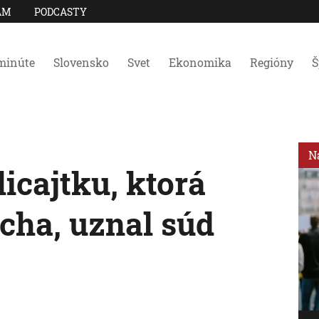
AM
PODCASTY
minúte
Slovensko
Svet
Ekonomika
Regióny
Š
N
icajtku, ktorá
ocha, uznal súd