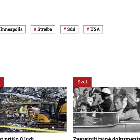
Minneapolis
streľba
súd
USA
Svet
t prišlo 8 ľudí.
Zverejnili tajné dokument