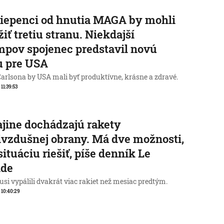
iepenci od hnutia MAGA by mohli
žiť tretiu stranu. Niekdajší
pov spojenec predstavil novú
u pre USA
Carlsona by USA mali byť produktívne, krásne a zdravé.
 11:39:53
jine dochádzajú rakety
ivzdušnej obrany. Má dve možnosti,
situáciu riešiť, píše denník Le
de
Rusi vypálili dvakrát viac rakiet než mesiac predtým.
, 10:40:29