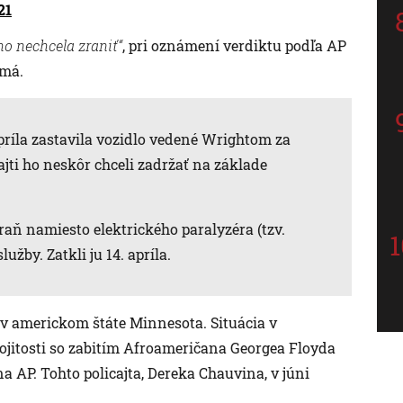
21
ho nechcela zraniť“
, pri oznámení verdiktu podľa AP
jmá.
príla zastavila vozidlo vedené Wrightom za
jti ho neskôr chceli zadržať na základe
aň namiesto elektrického paralyzéra (tzv.
užby. Zatkli ju 14. apríla.
 v americkom štáte Minnesota. Situácia v
ojitosti so zabitím Afroameričana Georgea Floyda
a AP. Tohto policajta, Dereka Chauvina, v júni