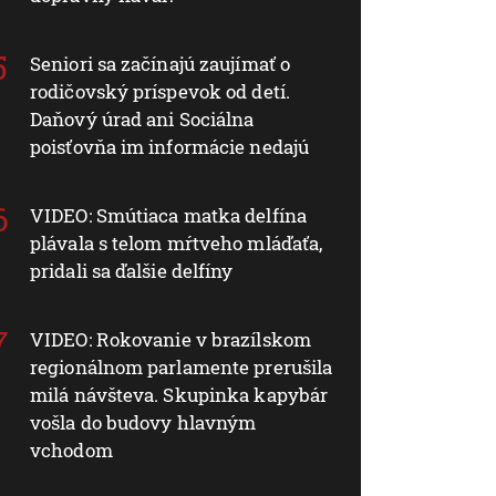
Seniori sa začínajú zaujímať o
rodičovský príspevok od detí.
Daňový úrad ani Sociálna
poisťovňa im informácie nedajú
VIDEO: Smútiaca matka delfína
plávala s telom mŕtveho mláďaťa,
pridali sa ďalšie delfíny
VIDEO: Rokovanie v brazílskom
regionálnom parlamente prerušila
milá návšteva. Skupinka kapybár
vošla do budovy hlavným
vchodom