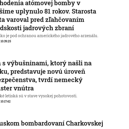
zhodenia atómovej bomby v
šime uplynulo 81 rokov. Starosta
a varoval pred zľahčovaním
dskosti jadrových zbraní
ko je pod ochranou amerického jadrového arzenálu.
, 10:39:25
 s výbušninami, ktorý našli na
sku, predstavuje novú úroveň
zpečenstva, tvrdí nemecký
ster vnútra
é letiská sú v stave vysokej pohotovosti.
 10:17:42
ruskom bombardovaní Charkovskej